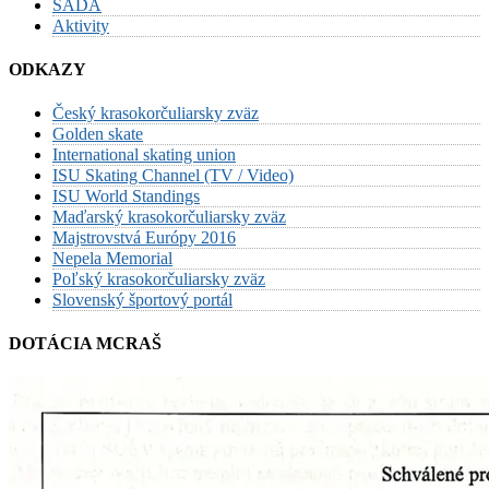
SADA
Aktivity
ODKAZY
Český krasokorčuliarsky zväz
Golden skate
International skating union
ISU Skating Channel (TV / Video)
ISU World Standings
Maďarský krasokorčuliarsky zväz
Majstrovstvá Európy 2016
Nepela Memorial
Poľský krasokorčuliarsky zväz
Slovenský športový portál
DOTÁCIA MCRAŠ