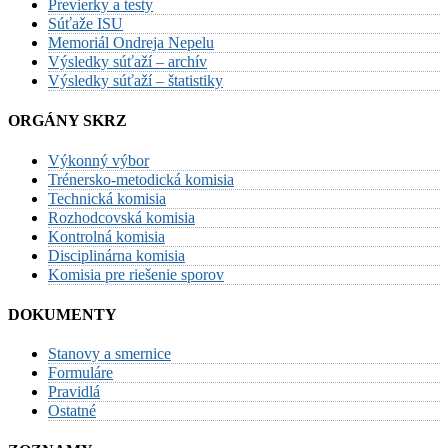
Previerky a testy
Súťaže ISU
Memoriál Ondreja Nepelu
Výsledky súťaží – archív
Výsledky súťaží – štatistiky
ORGÁNY SKRZ
Výkonný výbor
Trénersko-metodická komisia
Technická komisia
Rozhodcovská komisia
Kontrolná komisia
Disciplinárna komisia
Komisia pre riešenie sporov
DOKUMENTY
Stanovy a smernice
Formuláre
Pravidlá
Ostatné