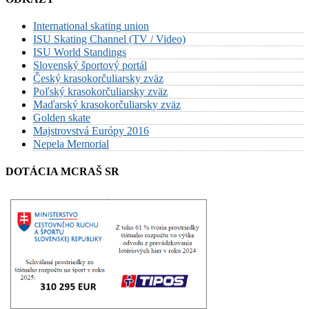
International skating union
ISU Skating Channel (TV / Video)
ISU World Standings
Slovenský športový portál
Český krasokorčuliarsky zväz
Poľský krasokorčuliarsky zväz
Maďarský krasokorčuliarsky zväz
Golden skate
Majstrovstvá Európy 2016
Nepela Memorial
DOTÁCIA MCRAŠ SR