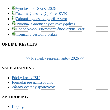
Vyuctovanie_SKrZ_2026
Tuzemský cestovný príkaz_SVK
Zahranicny-cestovny-prikaz vzor
Príloha-1a-hromadný-cestovný-príkaz
Dohoda-o-použití-motorového-vozidla_vzor
hromadný-cestovný-príkaz
ONLINE RESULTS
>> Previerky reprezentantov 2026 <<
SAFEGUARDING
Etický kódex ISU
Formulár pre nahlasovanie
Zásady ochrany športovcov
ANTIDOPING
Doping