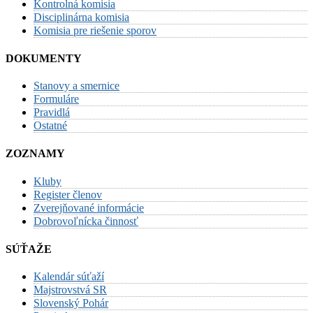
Kontrolná komisia
Disciplinárna komisia
Komisia pre riešenie sporov
DOKUMENTY
Stanovy a smernice
Formuláre
Pravidlá
Ostatné
ZOZNAMY
Kluby
Register členov
Zverejňované informácie
Dobrovoľnícka činnosť
SÚŤAŽE
Kalendár súťaží
Majstrovstvá SR
Slovenský Pohár