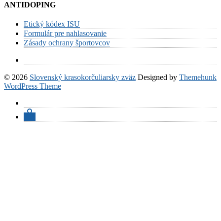
ANTIDOPING
Etický kódex ISU
Formulár pre nahlasovanie
Zásady ochrany športovcov
© 2026
Slovenský krasokorčuliarsky zväz
Designed by
Themehunk
WordPress Theme