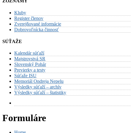
ZOZNAMY
Kluby
Register členov
Zverejňované informácie
Dobrovoľnícka činnosť
SÚŤAŽE
Kalendár súťaží
Majstrovstvá SR
Slovenský Pohár
Previerky a testy
Súťaže ISU
Memoriál Ondreja Nepelu
Výsledky súťaží – archív
Výsledky súťaží – štatistiky
Formuláre
Home