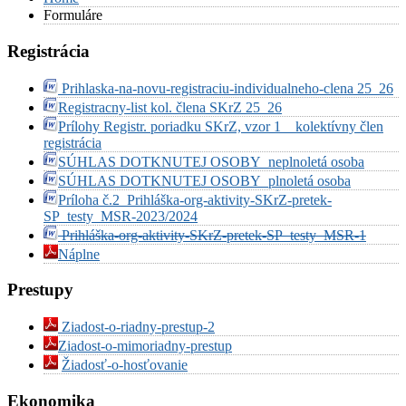
Formuláre
Registrácia
Prihlaska-na-novu-registraciu-individualneho-clena 25_26
Registracny-list kol. člena SKrZ 25_26
Prílohy Registr. poriadku SKrZ, vzor 1 _ kolektívny člen
registrácia
SÚHLAS DOTKNUTEJ OSOBY_neplnoletá osoba
SÚHLAS DOTKNUTEJ OSOBY_plnoletá osoba
Príloha č.2_Prihláška-org-aktivity-SKrZ-pretek-
SP_testy_MSR-2023/2024
Prihláška-org-aktivity-SKrZ-pretek-SP_testy_MSR-1
Náplne
Prestupy
Ziadost-o-riadny-prestup-2
Ziadost-o-mimoriadny-prestup
Žiadosť-o-hosťovanie
Ekonomika