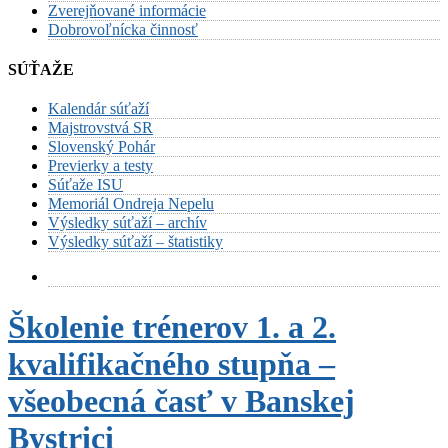
Zverejňované informácie
Dobrovoľnícka činnosť
SÚŤAŽE
Kalendár súťaží
Majstrovstvá SR
Slovenský Pohár
Previerky a testy
Súťaže ISU
Memoriál Ondreja Nepelu
Výsledky súťaží – archív
Výsledky súťaží – štatistiky
Školenie trénerov 1. a 2.
kvalifikačného stupňa –
všeobecná časť v Banskej
Bystrici