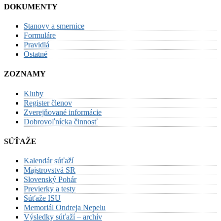
DOKUMENTY
Stanovy a smernice
Formuláre
Pravidlá
Ostatné
ZOZNAMY
Kluby
Register členov
Zverejňované informácie
Dobrovoľnícka činnosť
SÚŤAŽE
Kalendár súťaží
Majstrovstvá SR
Slovenský Pohár
Previerky a testy
Súťaže ISU
Memoriál Ondreja Nepelu
Výsledky súťaží – archív