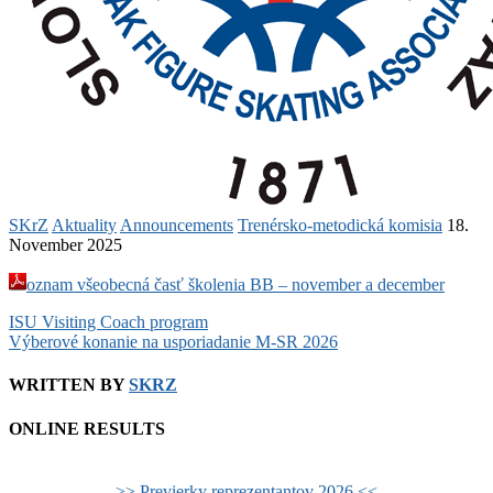
SKrZ
Aktuality
Announcements
Trenérsko-metodická komisia
18.
November 2025
oznam všeobecná časť školenia BB – november a december
Post
ISU Visiting Coach program
Výberové konanie na usporiadanie M-SR 2026
navigation
WRITTEN BY
SKRZ
ONLINE RESULTS
>> Previerky reprezentantov 2026 <<