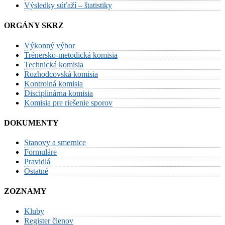
Výsledky súťaží – štatistiky
ORGÁNY SKRZ
Výkonný výbor
Trénersko-metodická komisia
Technická komisia
Rozhodcovská komisia
Kontrolná komisia
Disciplinárna komisia
Komisia pre riešenie sporov
DOKUMENTY
Stanovy a smernice
Formuláre
Pravidlá
Ostatné
ZOZNAMY
Kluby
Register členov