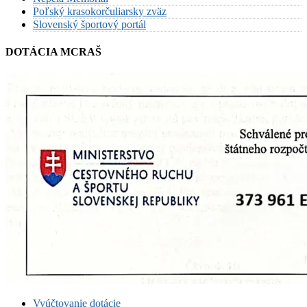
Poľský krasokorčuliarsky zväz
Slovenský športový portál
DOTÁCIA MCRAŠ
Vyúčtovanie dotácie