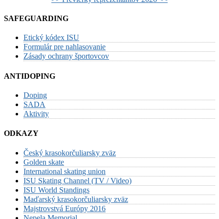
SAFEGUARDING
Etický kódex ISU
Formulár pre nahlasovanie
Zásady ochrany športovcov
ANTIDOPING
Doping
SADA
Aktivity
ODKAZY
Český krasokorčuliarsky zväz
Golden skate
International skating union
ISU Skating Channel (TV / Video)
ISU World Standings
Maďarský krasokorčuliarsky zväz
Majstrovstvá Európy 2016
Nepela Memorial