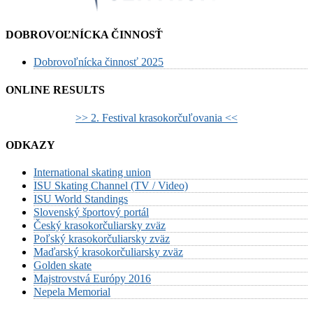
DOBROVOĽNÍCKA ČINNOSŤ
Dobrovoľnícka činnosť 2025
ONLINE RESULTS
>> 2. Festival krasokorčuľovania <<
ODKAZY
International skating union
ISU Skating Channel (TV / Video)
ISU World Standings
Slovenský športový portál
Český krasokorčuliarsky zväz
Poľský krasokorčuliarsky zväz
Maďarský krasokorčuliarsky zväz
Golden skate
Majstrovstvá Európy 2016
Nepela Memorial