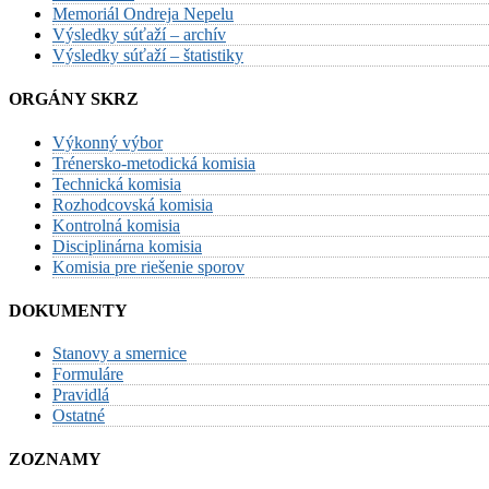
Memoriál Ondreja Nepelu
Výsledky súťaží – archív
Výsledky súťaží – štatistiky
ORGÁNY SKRZ
Výkonný výbor
Trénersko-metodická komisia
Technická komisia
Rozhodcovská komisia
Kontrolná komisia
Disciplinárna komisia
Komisia pre riešenie sporov
DOKUMENTY
Stanovy a smernice
Formuláre
Pravidlá
Ostatné
ZOZNAMY