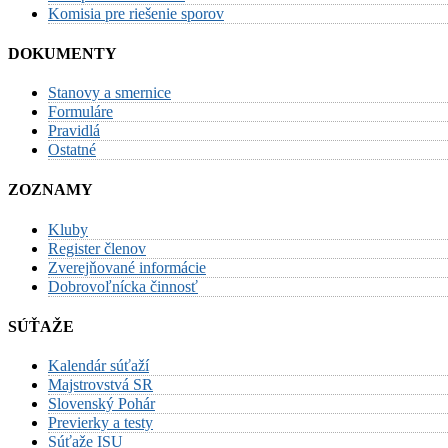
Komisia pre riešenie sporov
DOKUMENTY
Stanovy a smernice
Formuláre
Pravidlá
Ostatné
ZOZNAMY
Kluby
Register členov
Zverejňované informácie
Dobrovoľnícka činnosť
SÚŤAŽE
Kalendár súťaží
Majstrovstvá SR
Slovenský Pohár
Previerky a testy
Súťaže ISU