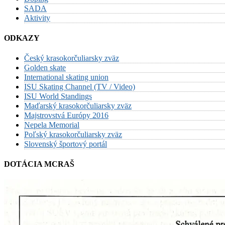
SADA
Aktivity
ODKAZY
Český krasokorčuliarsky zväz
Golden skate
International skating union
ISU Skating Channel (TV / Video)
ISU World Standings
Maďarský krasokorčuliarsky zväz
Majstrovstvá Európy 2016
Nepela Memorial
Poľský krasokorčuliarsky zväz
Slovenský športový portál
DOTÁCIA MCRAŠ