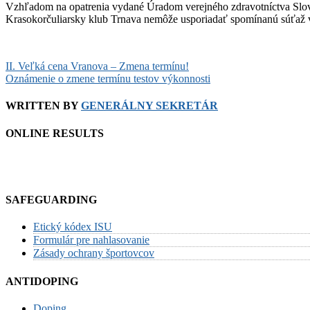
Vzhľadom na opatrenia vydané Úradom verejného zdravotníctva Slov
Krasokorčuliarsky klub Trnava nemôže usporiadať spomínanú súťaž v 
Post
II. Veľká cena Vranova – Zmena termínu!
Oznámenie o zmene termínu testov výkonnosti
navigation
WRITTEN BY
GENERÁLNY SEKRETÁR
ONLINE RESULTS
SAFEGUARDING
Etický kódex ISU
Formulár pre nahlasovanie
Zásady ochrany športovcov
ANTIDOPING
Doping