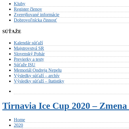
Kluby
Register členov
Zverejňované informácie
Dobrovoľnícka činnosť
SÚŤAŽE
Kalendár súťaží
Majstrovstvá SR
Slovenský Pohár
Previerky a testy
Súťaže ISU
Memoriál Ondreja Nepelu
Výsledky súťaží – archív
Výsledky súťaží – štatistiky
Tirnavia Ice Cup 2020 – Zmena
Home
2020