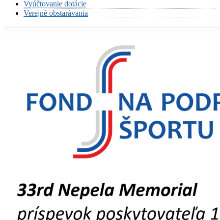
Vyúčtovanie dotácie
Verejné obstarávania