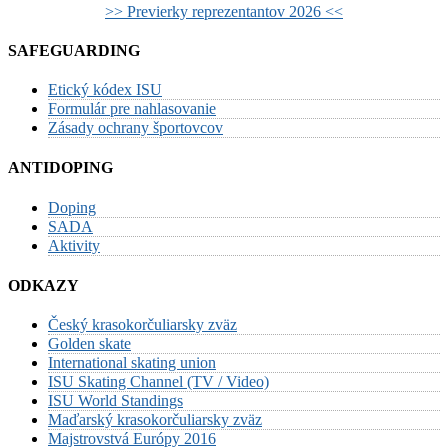
>> Previerky reprezentantov 2026 <<
SAFEGUARDING
Etický kódex ISU
Formulár pre nahlasovanie
Zásady ochrany športovcov
ANTIDOPING
Doping
SADA
Aktivity
ODKAZY
Český krasokorčuliarsky zväz
Golden skate
International skating union
ISU Skating Channel (TV / Video)
ISU World Standings
Maďarský krasokorčuliarsky zväz
Majstrovstvá Európy 2016