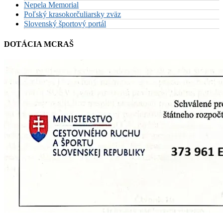
Nepela Memorial
Poľský krasokorčuliarsky zväz
Slovenský športový portál
DOTÁCIA MCRAŠ