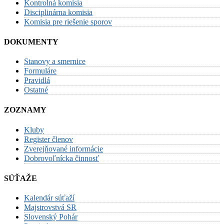
Kontrolná komisia
Disciplinárna komisia
Komisia pre riešenie sporov
DOKUMENTY
Stanovy a smernice
Formuláre
Pravidlá
Ostatné
ZOZNAMY
Kluby
Register členov
Zverejňované informácie
Dobrovoľnícka činnosť
SÚŤAŽE
Kalendár súťaží
Majstrovstvá SR
Slovenský Pohár