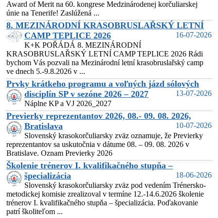
Award of Merit na 60. kongrese Medzinárodenej korčuliarskej
únie na Tenerife! Zaslúžená ...
8. MEZINÁRODNÍ KRASOBRUSLAŘSKÝ LETNÍ
CAMP TEPLICE 2026
16-07-2026
K+K POŘÁDÁ 8. MEZINÁRODNÍ
KRASOBRUSLAŘSKÝ LETNÍ CAMP TEPLICE 2026 Rádi
bychom Vás pozvali na Mezinárodní letní krasobruslařský camp
ve dnech 5.-9.8.2026 v ...
Prvky krátkeho programu a voľných jázd sólových
disciplín SP v sezóne 2026 – 2027
13-07-2026
Náplne KP a VJ 2026_2027
Previerky reprezentantov 2026, 08.- 09. 08. 2026,
Bratislava
10-07-2026
Slovenský krasokorčuliarsky zväz oznamuje, že Previerky
reprezentantov sa uskutočnia v dátume 08. – 09. 08. 2026 v
Bratislave. Oznam Previerky 2026
Školenie trénerov I. kvalifikačného stupňa –
špecializácia
18-06-2026
Slovenský krasokorčuliarsky zväz pod vedením Trénersko-
metodickej komisie zrealizoval v termíne 12.-14.6.2026 školenie
trénerov I. kvalifikačného stupňa – špecializácia. Poďakovanie
patrí školiteľom ...