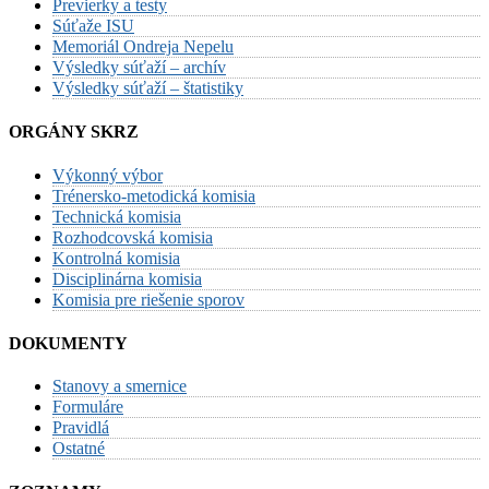
Previerky a testy
Súťaže ISU
Memoriál Ondreja Nepelu
Výsledky súťaží – archív
Výsledky súťaží – štatistiky
ORGÁNY SKRZ
Výkonný výbor
Trénersko-metodická komisia
Technická komisia
Rozhodcovská komisia
Kontrolná komisia
Disciplinárna komisia
Komisia pre riešenie sporov
DOKUMENTY
Stanovy a smernice
Formuláre
Pravidlá
Ostatné