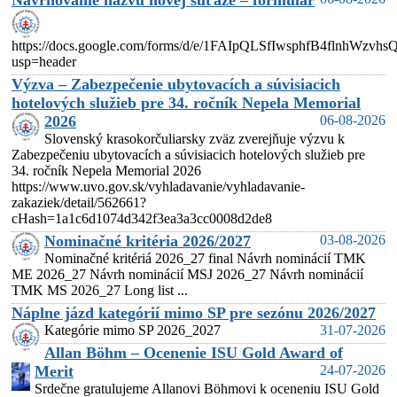
Navrhovanie názvu novej súťaže – formulár
https://docs.google.com/forms/d/e/1FAIpQLSfIwsphfB4flnhW
usp=header
Výzva – Zabezpečenie ubytovacích a súvisiacich
hotelových služieb pre 34. ročník Nepela Memorial
2026
06-08-2026
Slovenský krasokorčuliarsky zväz zverejňuje výzvu k
Zabezpečeniu ubytovacích a súvisiacich hotelových služieb pre
34. ročník Nepela Memorial 2026
https://www.uvo.gov.sk/vyhladavanie/vyhladavanie-
zakaziek/detail/562661?
cHash=1a1c6d1074d342f3ea3a3cc0008d2de8
Nominačné kritéria 2026/2027
03-08-2026
Nominačné kritériá 2026_27 final Návrh nominácií TMK
ME 2026_27 Návrh nominácií MSJ 2026_27 Návrh nominácií
TMK MS 2026_27 Long list ...
Náplne jázd kategórií mimo SP pre sezónu 2026/2027
Kategórie mimo SP 2026_2027
31-07-2026
Allan Böhm – Ocenenie ISU Gold Award of
Merit
24-07-2026
Srdečne gratulujeme Allanovi Böhmovi k oceneniu ISU Gold