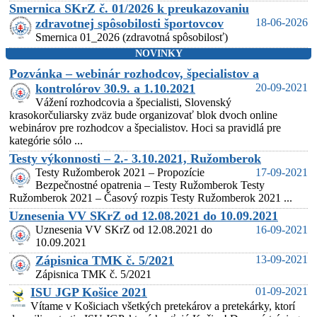
Smernica SKrZ č. 01/2026 k preukazovaniu
zdravotnej spôsobilosti športovcov
18-06-2026
Smernica 01_2026 (zdravotná spôsobilosť)
NOVINKY
Pozvánka – webinár rozhodcov, špecialistov a
kontrolórov 30.9. a 1.10.2021
20-09-2021
Vážení rozhodcovia a špecialisti, Slovenský
krasokorčuliarsky zväz bude organizovať blok dvoch online
webinárov pre rozhodcov a špecialistov. Hoci sa pravidlá pre
kategórie sólo ...
Testy výkonnosti – 2.- 3.10.2021, Ružomberok
Testy Ružomberok 2021 – Propozície
17-09-2021
Bezpečnostné opatrenia – Testy Ružomberok Testy
Ružomberok 2021 – Časový rozpis Testy Ružomberok 2021 ...
Uznesenia VV SKrZ od 12.08.2021 do 10.09.2021
Uznesenia VV SKrZ od 12.08.2021 do
16-09-2021
10.09.2021
Zápisnica TMK č. 5/2021
13-09-2021
Zápisnica TMK č. 5/2021
ISU JGP Košice 2021
01-09-2021
Vítame v Košiciach všetkých pretekárov a pretekárky, ktorí