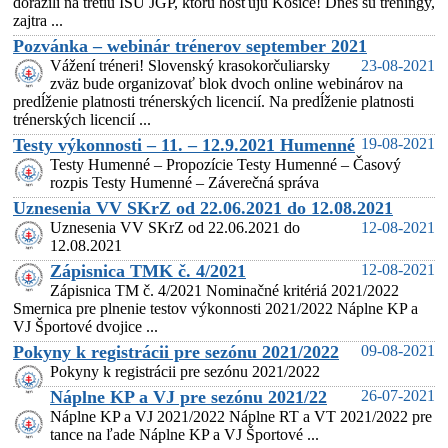
dorazili na tretiu ISU JGP, ktorú hosťujú Košice! Dnes sú tréningy,
zajtra ...
Pozvánka – webinár trénerov september 2021
Vážení tréneri! Slovenský krasokorčuliarsky
23-08-2021
zväz bude organizovať blok dvoch online webinárov na
predĺženie platnosti trénerských licencií. Na predĺženie platnosti
trénerských licencií ...
Testy výkonnosti – 11. – 12.9.2021 Humenné
19-08-2021
Testy Humenné – Propozície Testy Humenné – Časový
rozpis Testy Humenné – Záverečná správa
Uznesenia VV SKrZ od 22.06.2021 do 12.08.2021
Uznesenia VV SKrZ od 22.06.2021 do
12-08-2021
12.08.2021
Zápisnica TMK č. 4/2021
12-08-2021
Zápisnica TM č. 4/2021 Nominačné kritériá 2021/2022
Smernica pre plnenie testov výkonnosti 2021/2022 Náplne KP a
VJ Športové dvojice ...
Pokyny k registrácii pre sezónu 2021/2022
09-08-2021
Pokyny k registrácii pre sezónu 2021/2022
Náplne KP a VJ pre sezónu 2021/22
26-07-2021
Náplne KP a VJ 2021/2022 Náplne RT a VT 2021/2022 pre
tance na ľade Náplne KP a VJ Športové ...