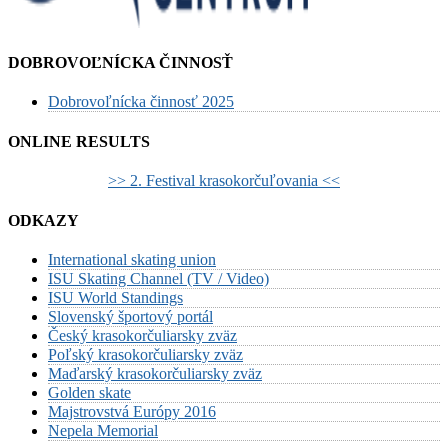
DOBROVOĽNÍCKA ČINNOSŤ
Dobrovoľnícka činnosť 2025
ONLINE RESULTS
>> 2. Festival krasokorčuľovania <<
ODKAZY
International skating union
ISU Skating Channel (TV / Video)
ISU World Standings
Slovenský športový portál
Český krasokorčuliarsky zväz
Poľský krasokorčuliarsky zväz
Maďarský krasokorčuliarsky zväz
Golden skate
Majstrovstvá Európy 2016
Nepela Memorial