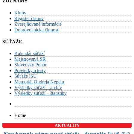
ZOZNAMY
Kluby
Register členov
Zverejňované informácie
Dobrovoľnícka činnosť
SÚŤAŽE
Kalendár súťaží
Majstrovstvá SR
Slovenský Pohár
Previerky a testy
Súťaže ISU
Memoriál Ondreja Nepelu
Výsledky súťaží – archív
Výsledky súťaží – štatistiky
Home
AKTUALITY
06-08-2026