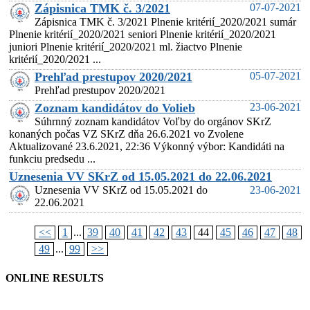
Zápisnica TMK č. 3/2021
07-07-2021
Zápisnica TMK č. 3/2021 Plnenie kritérií_2020/2021 sumár
Plnenie kritérií_2020/2021 seniori Plnenie kritérií_2020/2021
juniori Plnenie kritérií_2020/2021 ml. žiactvo Plnenie
kritérií_2020/2021 ...
Prehľad prestupov 2020/2021
05-07-2021
Prehľad prestupov 2020/2021
Zoznam kandidátov do Volieb
23-06-2021
Súhrnný zoznam kandidátov Voľby do orgánov SKrZ
konaných počas VZ SKrZ dňa 26.6.2021 vo Zvolene
Aktualizované 23.6.2021, 22:36 Výkonný výbor: Kandidáti na
funkciu predsedu ...
Uznesenia VV SKrZ od 15.05.2021 do 22.06.2021
Uznesenia VV SKrZ od 15.05.2021 do
23-06-2021
22.06.2021
<<
1
...
39
40
41
42
43
44
45
46
47
48
49
...
99
>>
ONLINE RESULTS