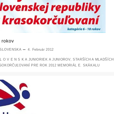
 rokov
 SLOVENSKA
4. Február 2012
S L O V E N S K A JUNIORIEK A JUNIOROV, STARŠÍCH A MLADŠÍC
SOKORČUĽOVANÍ PRE ROK 2012 MEMORIÁL E. SKÁKALU