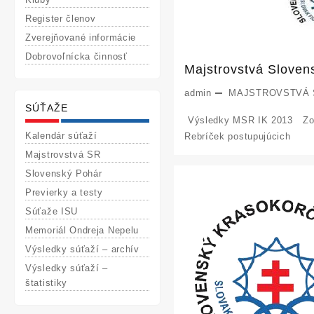
Register členov
Zverejňované informácie
Dobrovoľnícka činnosť
Majstrovstvá Sloven
admin
MAJSTROVSTVÁ
SÚŤAŽE
Výsledky MSR IK 2013 Zozn
Kalendár súťaží
Rebríček postupujúcich
Majstrovstvá SR
Slovenský Pohár
Previerky a testy
Súťaže ISU
Memoriál Ondreja Nepelu
Výsledky súťaží – archív
Výsledky súťaží –
štatistiky