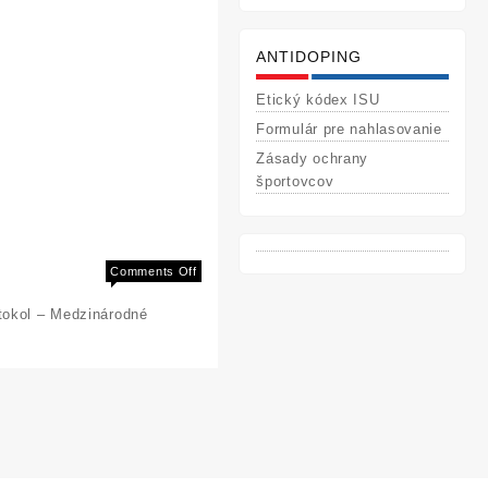
ANTIDOPING
Etický kódex ISU
Formulár pre nahlasovanie
Zásady ochrany
športovcov
on
Comments Off
3
okol – Medzinárodné
NATIONAL
CHAMPIONSHIPS
2012