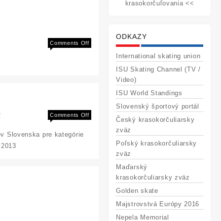
krasokorčuľovania <<
ODKAZY
on
Comments Off
Three
International skating union
Nationals
ISU Skating Channel (TV /
Championships
Video)
2013
ISU World Standings
Slovenský športový portál
2
on
Comments Off
Český krasokorčuliarsky
Výberové
zväz
 Slovenska pre kategórie
konanie
Poľský krasokorčuliarsky
 2013
zväz
Maďarský
krasokorčuliarsky zväz
Golden skate
Majstrovstvá Európy 2016
Nepela Memorial