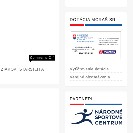
DOTÁCIA MCRAŠ SR
on
Comments Off
M-
Vyúčtovanie dotácie
H ŽIAKOV, STARŠÍCH A
SR
kategória
Verejné obstarávania
6-
18
rokov
PARTNERI