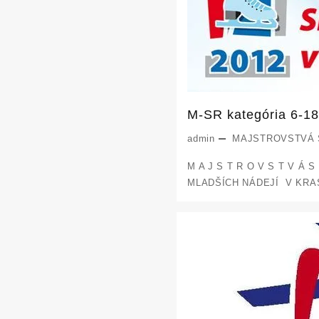
M-SR kategória 6-18
admin
MAJSTROVSTVÁ
M A J S T R O V S T V Á 
MLADŠÍCH NÁDEJÍ V KRA