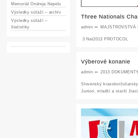
Memoriál Ondreja Nepelu
Výsledky súťaží – archív
Three Nationals Ch
Výsledky súťaží –
štatistiky
admin
MAJSTROVSTVÁ
3 Nat2013 PROTOCOL
Výberové konanie
admin
2013
DOKUMENT
Slovenský krasokorčuliarsk
Juniori, mladší a starší ži