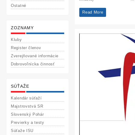
Ostatné
M
Read More
SR
ZOZNAMY
2013
Kluby
Register členov
Zverejňované informácie
Dobrovoľnícka činnosť
SÚŤAŽE
Kalendár súťaží
Majstrovstvá SR
Slovenský Pohár
Previerky a testy
Súťaže ISU