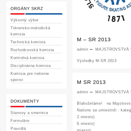
ORGÁNY SKRZ
Výkonný výbor
Trénersko-metodická
komisia
M – SR 2013
Technická komisia
admin
MAJSTROVSTVÁ
Rozhodcovská komisia
Kontrolná komisia
Výsledky M-SR 2013
Disciplinárna komisia
Komisia pre riešenie
sporov
M SR 2013
admin
MAJSTROVSTVÁ
DOKUMENTY
Blahoželáme! na Majstrovst
Nations sa umiestnili : ka
Stanovy a smernice
2.miesto) 2
Formuláre
6.miesto) 3.
Pravidlá
miesto) …