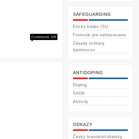
SAFEGUARDING
Etický kódex ISU
Formulár pre nahlasovanie
on
Comments Off
Four
Zásady ochrany
Nationals
športovcov
Championships
2014
ANTIDOPING
Doping
SADA
Aktivity
ODKAZY
Český krasokorčuliarsky