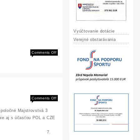
Vyúčtovanie dotácie
Verejné obstarávania
on
Comments Off
M
–
SR
2013
on
Comments Off
M
spoločné Majstrovstvá 3
SR
2013
nie aj s účasťou POL a CZE
miestnenie
iestnenie 7.