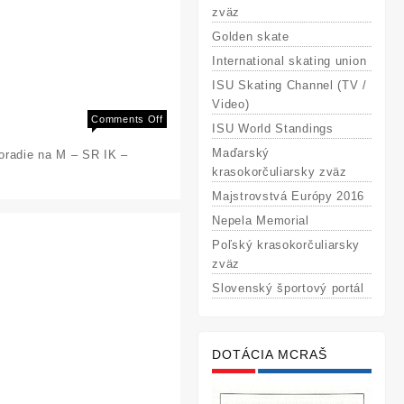
zväz
Golden skate
International skating union
ISU Skating Channel (TV /
Video)
on
Comments Off
ISU World Standings
Majstrovstvá
Maďarský
radie na M – SR IK –
Slovenska
krasokorčuliarsky zväz
v
interpretačnom
Majstrovstvá Európy 2016
korčuľovaní
Nepela Memorial
pre
Poľský krasokorčuliarsky
rok
2013
zväz
Slovenský športový portál
DOTÁCIA MCRAŠ