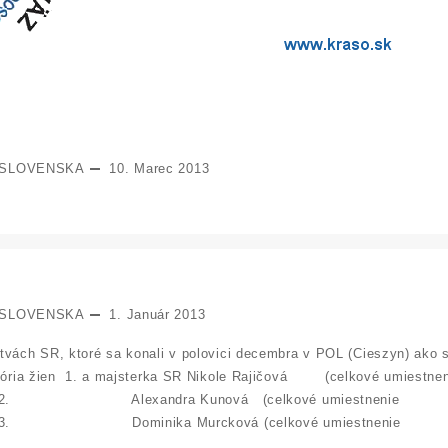
 SLOVENSKA
10. Marec 2013
 SLOVENSKA
1. Január 2013
vách SR, ktoré sa konali v polovici decembra v POL (Cieszyn) ako 
tegória žien 1. a majsterka SR Nikole Rajičová (celkové umiestne
. Alexandra Kunová (celkové u
 Dominika Murcková (celkové um