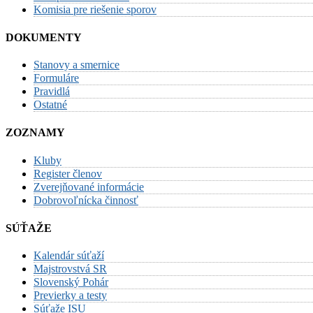
Komisia pre riešenie sporov
DOKUMENTY
Stanovy a smernice
Formuláre
Pravidlá
Ostatné
ZOZNAMY
Kluby
Register členov
Zverejňované informácie
Dobrovoľnícka činnosť
SÚŤAŽE
Kalendár súťaží
Majstrovstvá SR
Slovenský Pohár
Previerky a testy
Súťaže ISU