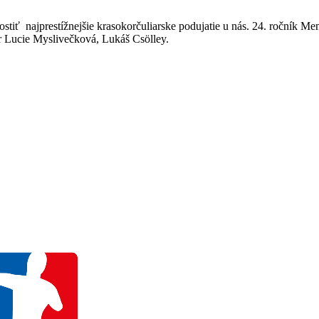
tiť najprestížnejšie krasokorčuliarske podujatie u nás. 24. ročník M
ár Lucie Myslivečková, Lukáš Csölley.