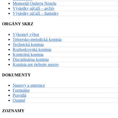
Memoriál Ondreja Nepelu
Výsledky súťaží – archív
Výsledky súťaží – štatistiky
ORGÁNY SKRZ
Výkonný výbor
Trénersko-metodická komisia
Technická komisia
Rozhodcovská komisia
Kontrolná komisia
Disciplinárna komisia
Komisia pre riešenie sporov
DOKUMENTY
Stanovy a smernice
Formuláre
Pravidlá
Ostatné
ZOZNAMY