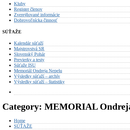
Kluby
Register členov
Zverejňované informácie
Dobrovoľnícka činnosť
SÚŤAŽE
Kalendár súťaží
Majstrovstvá SR
Slovenský Pohár
Previerky a testy
Súťaže ISU
Memoriál Ondreja Nepelu
Výsledky súťaží – archív
Výsledky súťaží – štatistiky
Category:
MEMORIAL Ondrej
Home
SÚŤAŽE