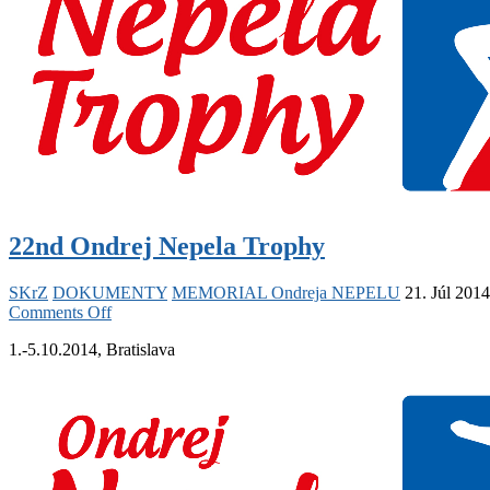
22nd Ondrej Nepela Trophy
SKrZ
DOKUMENTY
MEMORIAL Ondreja NEPELU
21. Júl 2014
on
Comments Off
22nd
1.-5.10.2014, Bratislava
Ondrej
Nepela
Trophy