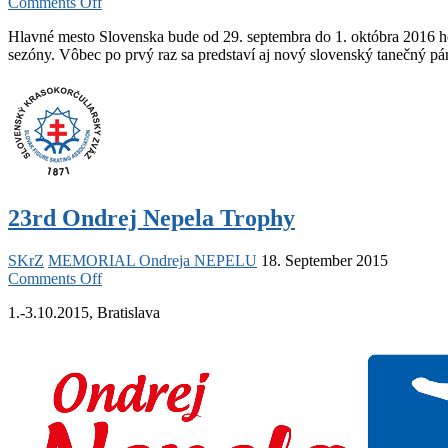
on
Comments Off
Do
Hlavné mesto Slovenska bude od 29. septembra do 1. októbra 2016 hos
Bratislavy
sezóny. Vôbec po prvý raz sa predstaví aj nový slovenský tanečný p
prídu
krasokorčuliarske
esá
23rd Ondrej Nepela Trophy
SKrZ
MEMORIAL Ondreja NEPELU
18. September 2015
on
Comments Off
23rd
1.-3.10.2015, Bratislava
Ondrej
Nepela
Trophy