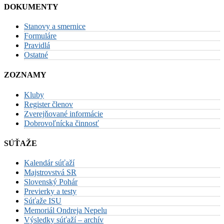
DOKUMENTY
Stanovy a smernice
Formuláre
Pravidlá
Ostatné
ZOZNAMY
Kluby
Register členov
Zverejňované informácie
Dobrovoľnícka činnosť
SÚŤAŽE
Kalendár súťaží
Majstrovstvá SR
Slovenský Pohár
Previerky a testy
Súťaže ISU
Memoriál Ondreja Nepelu
Výsledky súťaží – archív