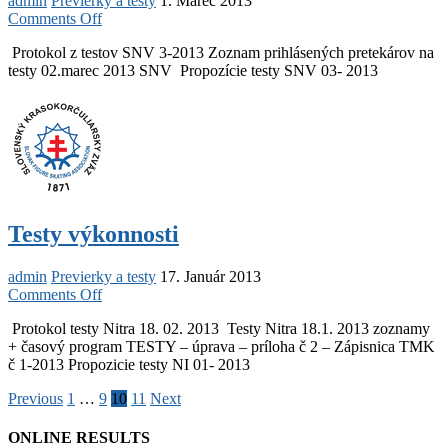
admin
Previerky a testy
1. Marec 2013
on
Comments Off
Testy
Protokol z testov SNV 3-2013 Zoznam prihlásených pretekárov na
výkonnosti
testy 02.marec 2013 SNV Propozície testy SNV 03- 2013
Testy výkonnosti
admin
Previerky a testy
17. Január 2013
on
Comments Off
Testy
Protokol testy Nitra 18. 02. 2013 Testy Nitra 18.1. 2013 zoznamy
výkonnosti
+ časový program TESTY – úprava – príloha č 2 – Zápisnica TMK
č 1-2013 Propozicie testy NI 01- 2013
Posts
Previous
1
…
9
10
11
Next
pagination
ONLINE RESULTS