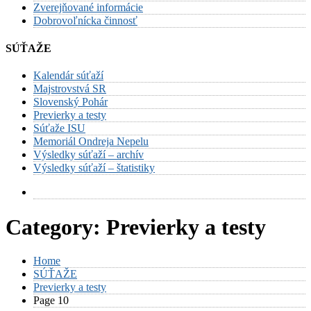
Zverejňované informácie
Dobrovoľnícka činnosť
SÚŤAŽE
Kalendár súťaží
Majstrovstvá SR
Slovenský Pohár
Previerky a testy
Súťaže ISU
Memoriál Ondreja Nepelu
Výsledky súťaží – archív
Výsledky súťaží – štatistiky
Category:
Previerky a testy
Home
SÚŤAŽE
Previerky a testy
Page 10