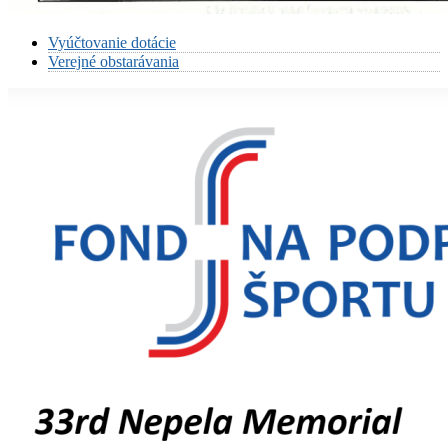
Vyúčtovanie dotácie
Verejné obstarávania