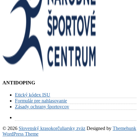
ANTIDOPING
Etický kódex ISU
Formulár pre nahlasovanie
Zásady ochrany športovcov
© 2026
Slovenský krasokorčuliarsky zväz
Designed by
Themehunk
WordPress Theme