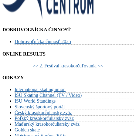
DOBROVOĽNÍCKA ČINNOSŤ
Dobrovoľnícka činnosť 2025
ONLINE RESULTS
>> 2. Festival krasokorčuľovania <<
ODKAZY
International skating union
ISU Skating Channel (TV / Video)
ISU World Standings
Slovenský športový portál
Český krasokorčuliarsky zväz
Poľský krasokorčuliarsky zväz
Maďarský krasokorčuliarsky zväz
Golden skate
Majstrovstvá Európy 2016