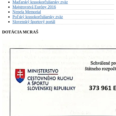
Maďarský krasokorčuliarsky zväz
Majstrovstvá Európy 2016
Nepela Memorial
Poľský krasokorčuliarsky zväz
Slovenský športový portál
DOTÁCIA MCRAŠ