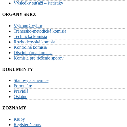
Výsledky súťaží – štatistiky
ORGÁNY SKRZ
Výkonný výbor
Trénersko-metodická komisia
Technická komisia
Rozhodcovská komisia
Kontrolná komisia
Disciplinárna komisia
Komisia pre riešenie sporov
DOKUMENTY
Stanovy a smernice
Formuláre
Pravidlá
Ostatné
ZOZNAMY
Kluby
Register členov