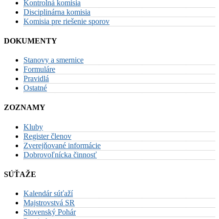
Kontrolná komisia
Disciplinárna komisia
Komisia pre riešenie sporov
DOKUMENTY
Stanovy a smernice
Formuláre
Pravidlá
Ostatné
ZOZNAMY
Kluby
Register členov
Zverejňované informácie
Dobrovoľnícka činnosť
SÚŤAŽE
Kalendár súťaží
Majstrovstvá SR
Slovenský Pohár