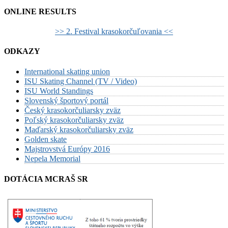
ONLINE RESULTS
>> 2. Festival krasokorčuľovania <<
ODKAZY
International skating union
ISU Skating Channel (TV / Video)
ISU World Standings
Slovenský športový portál
Český krasokorčuliarsky zväz
Poľský krasokorčuliarsky zväz
Maďarský krasokorčuliarsky zväz
Golden skate
Majstrovstvá Európy 2016
Nepela Memorial
DOTÁCIA MCRAŠ SR