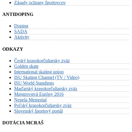
Zásady ochrany športovcov
ANTIDOPING
Doping
SADA
Aktivity
ODKAZY
Český krasokorčuliarsky zväz
Golden skate
International skating union
ISU Skating Channel (TV / Video)
ISU World Standings
Maďarský krasokorčuliarsky zväz
Majstrovstvá Európy 2016
Nepela Memorial
Poľský krasokorčuliarsky zväz
Slovenský športový portál
DOTÁCIA MCRAŠ