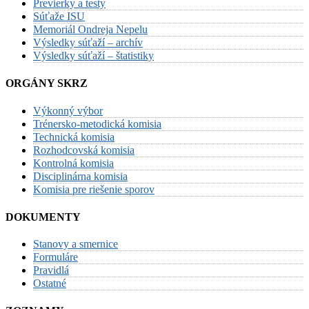
Previerky a testy
Súťaže ISU
Memoriál Ondreja Nepelu
Výsledky súťaží – archív
Výsledky súťaží – štatistiky
ORGÁNY SKRZ
Výkonný výbor
Trénersko-metodická komisia
Technická komisia
Rozhodcovská komisia
Kontrolná komisia
Disciplinárna komisia
Komisia pre riešenie sporov
DOKUMENTY
Stanovy a smernice
Formuláre
Pravidlá
Ostatné