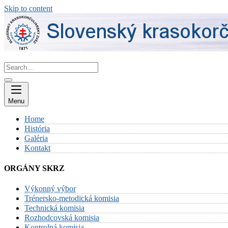
Skip to content
Menu
Home
História
Galéria
Kontakt
ORGÁNY SKRZ
Výkonný výbor
Trénersko-metodická komisia
Technická komisia
Rozhodcovská komisia
Kontrolná komisia