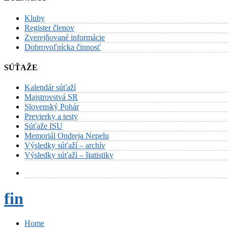
Kluby
Register členov
Zverejňované informácie
Dobrovoľnícka činnosť
SÚŤAŽE
Kalendár súťaží
Majstrovstvá SR
Slovenský Pohár
Previerky a testy
Súťaže ISU
Memoriál Ondreja Nepelu
Výsledky súťaží – archív
Výsledky súťaží – štatistiky
fin
Home