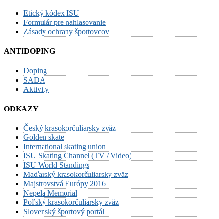
Etický kódex ISU
Formulár pre nahlasovanie
Zásady ochrany športovcov
ANTIDOPING
Doping
SADA
Aktivity
ODKAZY
Český krasokorčuliarsky zväz
Golden skate
International skating union
ISU Skating Channel (TV / Video)
ISU World Standings
Maďarský krasokorčuliarsky zväz
Majstrovstvá Európy 2016
Nepela Memorial
Poľský krasokorčuliarsky zväz
Slovenský športový portál