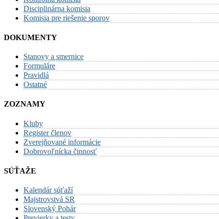
Disciplinárna komisia
Komisia pre riešenie sporov
DOKUMENTY
Stanovy a smernice
Formuláre
Pravidlá
Ostatné
ZOZNAMY
Kluby
Register členov
Zverejňované informácie
Dobrovoľnícka činnosť
SÚŤAŽE
Kalendár súťaží
Majstrovstvá SR
Slovenský Pohár
Previerky a testy