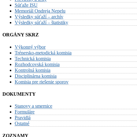
Súťaže ISU
Memoriál Ondreja Nepelu
Výsledky súťaží – archív
Výsledky súťaží – štatistiky
ORGÁNY SKRZ
Výkonný výbor
Trénersko-metodická komisia
Technická komisia
Rozhodcovská komisia
Kontrolná komisia
Disciplinárna komisia
Komisia pre riešenie sporov
DOKUMENTY
Stanovy a smernice
Formuláre
Pravidlá
Ostatné
ZOZNAMY