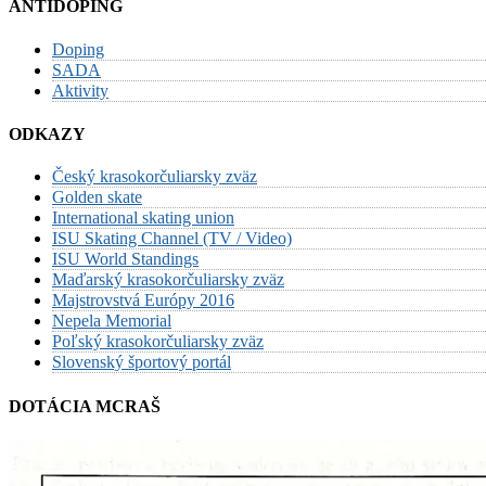
ANTIDOPING
Doping
SADA
Aktivity
ODKAZY
Český krasokorčuliarsky zväz
Golden skate
International skating union
ISU Skating Channel (TV / Video)
ISU World Standings
Maďarský krasokorčuliarsky zväz
Majstrovstvá Európy 2016
Nepela Memorial
Poľský krasokorčuliarsky zväz
Slovenský športový portál
DOTÁCIA MCRAŠ