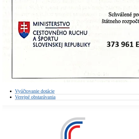
Vyúčtovanie dotácie
Verejné obstarávania