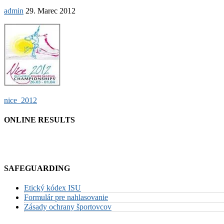
admin
29. Marec 2012
Post
nice_2012
navigation
ONLINE RESULTS
SAFEGUARDING
Etický kódex ISU
Formulár pre nahlasovanie
Zásady ochrany športovcov