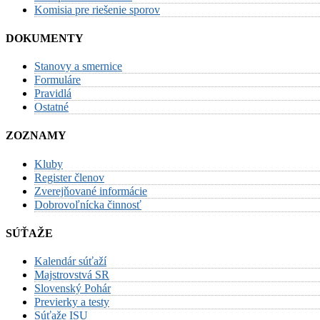
Komisia pre riešenie sporov
DOKUMENTY
Stanovy a smernice
Formuláre
Pravidlá
Ostatné
ZOZNAMY
Kluby
Register členov
Zverejňované informácie
Dobrovoľnícka činnosť
SÚŤAŽE
Kalendár súťaží
Majstrovstvá SR
Slovenský Pohár
Previerky a testy
Súťaže ISU