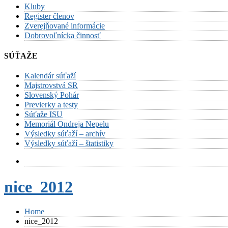
Kluby
Register členov
Zverejňované informácie
Dobrovoľnícka činnosť
SÚŤAŽE
Kalendár súťaží
Majstrovstvá SR
Slovenský Pohár
Previerky a testy
Súťaže ISU
Memoriál Ondreja Nepelu
Výsledky súťaží – archív
Výsledky súťaží – štatistiky
nice_2012
Home
nice_2012