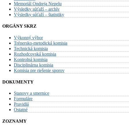
Memoriál Ondreja Nepelu
Výsledky súťaží – archív
Výsledky súťaží – štatistiky
ORGÁNY SKRZ
Výkonný výbor
Trénersko-metodická komisia
Technická komisia
Rozhodcovská komisia
Kontrolná komisia
Disciplinárna komisia
Komisia pre riešenie sporov
DOKUMENTY
Stanovy a smernice
Formuláre
Pravidlá
Ostatné
ZOZNAMY