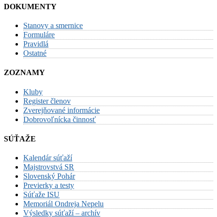
DOKUMENTY
Stanovy a smernice
Formuláre
Pravidlá
Ostatné
ZOZNAMY
Kluby
Register členov
Zverejňované informácie
Dobrovoľnícka činnosť
SÚŤAŽE
Kalendár súťaží
Majstrovstvá SR
Slovenský Pohár
Previerky a testy
Súťaže ISU
Memoriál Ondreja Nepelu
Výsledky súťaží – archív