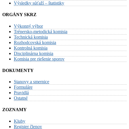
Výsledky súťaží – štatistiky
ORGÁNY SKRZ
Výkonný výbor
Trénersko-metodická komisia
Technická komisia
Rozhodcovská komisia
Kontrolná komisia
Disciplinárna komisia
Komisia pre riešenie sporov
DOKUMENTY
Stanovy a smernice
Formuláre
Pravidlá
Ostatné
ZOZNAMY
Kluby
Register členov