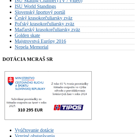
ISU Skating Channel (TV / Video)
ISU World Standings
Slovenský športový portál
Český krasokorčuliarsky zväz
Poľský krasokorčuliarsky zväz
Maďarský krasokorčuliarsky zväz
Golden skate
Majstrovstvá Európy 2016
Nepela Memorial
DOTÁCIA MCRAŠ SR
Vyúčtovanie dotácie
Verejné obstarávania