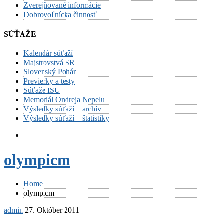
Zverejňované informácie
Dobrovoľnícka činnosť
SÚŤAŽE
Kalendár súťaží
Majstrovstvá SR
Slovenský Pohár
Previerky a testy
Súťaže ISU
Memoriál Ondreja Nepelu
Výsledky súťaží – archív
Výsledky súťaží – štatistiky
olympicm
Home
olympicm
admin
27. Október 2011