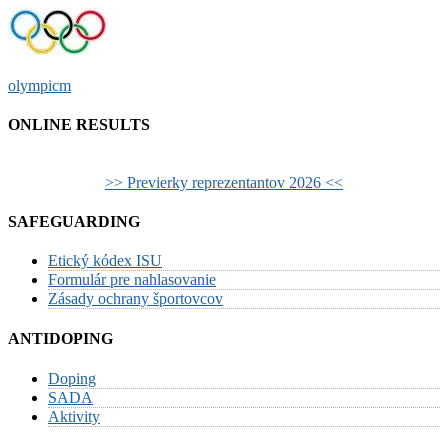
Post
olympicm
navigation
ONLINE RESULTS
>> Previerky reprezentantov 2026 <<
SAFEGUARDING
Etický kódex ISU
Formulár pre nahlasovanie
Zásady ochrany športovcov
ANTIDOPING
Doping
SADA
Aktivity