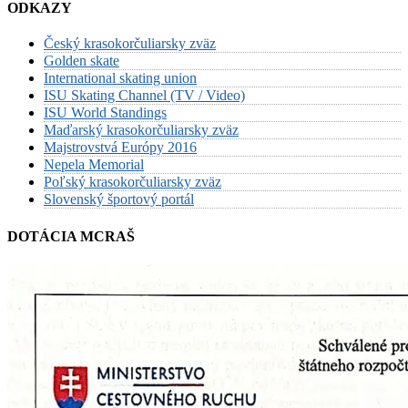
ODKAZY
Český krasokorčuliarsky zväz
Golden skate
International skating union
ISU Skating Channel (TV / Video)
ISU World Standings
Maďarský krasokorčuliarsky zväz
Majstrovstvá Európy 2016
Nepela Memorial
Poľský krasokorčuliarsky zväz
Slovenský športový portál
DOTÁCIA MCRAŠ