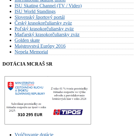
ISU Skating Channel (TV / Video)
ISU World Standings
Slovenský športový portál
Český krasokorčuliarsky zväz
Poľský krasokorčuliarsky zväz
Maďarský krasokorčuliarsky zväz
Golden skate
Majstrovstvá Európy 2016
Nepela Memorial
DOTÁCIA MCRAŠ SR
Vyúčtovanie dotácie