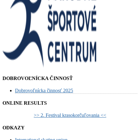
DOBROVOĽNÍCKA ČINNOSŤ
Dobrovoľnícka činnosť 2025
ONLINE RESULTS
>> 2. Festival krasokorčuľovania <<
ODKAZY
International skating union