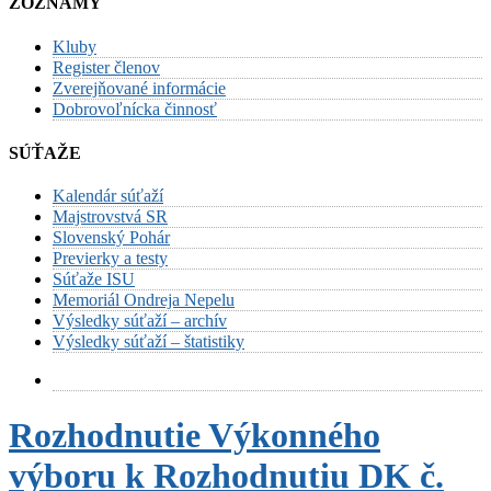
ZOZNAMY
Kluby
Register členov
Zverejňované informácie
Dobrovoľnícka činnosť
SÚŤAŽE
Kalendár súťaží
Majstrovstvá SR
Slovenský Pohár
Previerky a testy
Súťaže ISU
Memoriál Ondreja Nepelu
Výsledky súťaží – archív
Výsledky súťaží – štatistiky
Rozhodnutie Výkonného
výboru k Rozhodnutiu DK č.