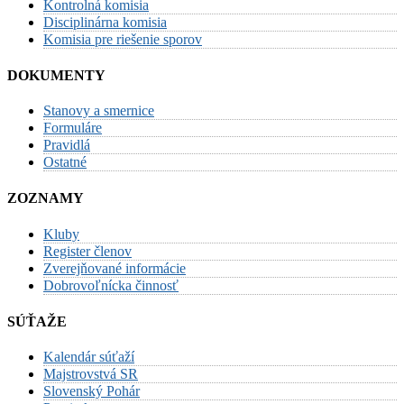
Kontrolná komisia
Disciplinárna komisia
Komisia pre riešenie sporov
DOKUMENTY
Stanovy a smernice
Formuláre
Pravidlá
Ostatné
ZOZNAMY
Kluby
Register členov
Zverejňované informácie
Dobrovoľnícka činnosť
SÚŤAŽE
Kalendár súťaží
Majstrovstvá SR
Slovenský Pohár