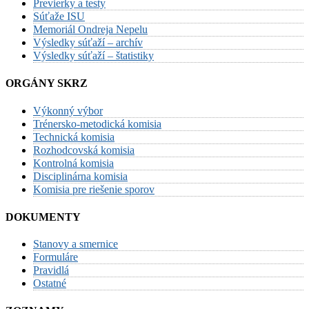
Previerky a testy
Súťaže ISU
Memoriál Ondreja Nepelu
Výsledky súťaží – archív
Výsledky súťaží – štatistiky
ORGÁNY SKRZ
Výkonný výbor
Trénersko-metodická komisia
Technická komisia
Rozhodcovská komisia
Kontrolná komisia
Disciplinárna komisia
Komisia pre riešenie sporov
DOKUMENTY
Stanovy a smernice
Formuláre
Pravidlá
Ostatné