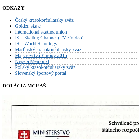
ODKAZY
Český krasokorčuliarsky zväz
Golden skate
International skating union
ISU Skating Channel (TV / Video)
ISU World Standings
Maďarský krasokorčuliarsky zväz
Majstrovstvá Európy 2016
Nepela Memorial
Poľský krasokorčuliarsky zväz
Slovenský športový portál
DOTÁCIA MCRAŠ