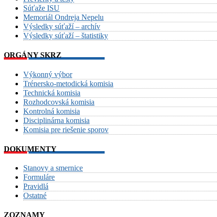
Súťaže ISU
Memoriál Ondreja Nepelu
Výsledky súťaží – archív
Výsledky súťaží – štatistiky
ORGÁNY SKRZ
Výkonný výbor
Trénersko-metodická komisia
Technická komisia
Rozhodcovská komisia
Kontrolná komisia
Disciplinárna komisia
Komisia pre riešenie sporov
DOKUMENTY
Stanovy a smernice
Formuláre
Pravidlá
Ostatné
ZOZNAMY