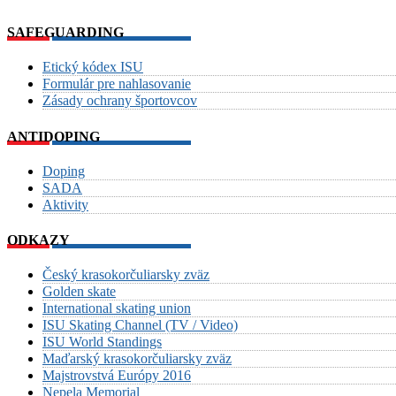
SAFEGUARDING
Etický kódex ISU
Formulár pre nahlasovanie
Zásady ochrany športovcov
ANTIDOPING
Doping
SADA
Aktivity
ODKAZY
Český krasokorčuliarsky zväz
Golden skate
International skating union
ISU Skating Channel (TV / Video)
ISU World Standings
Maďarský krasokorčuliarsky zväz
Majstrovstvá Európy 2016
Nepela Memorial