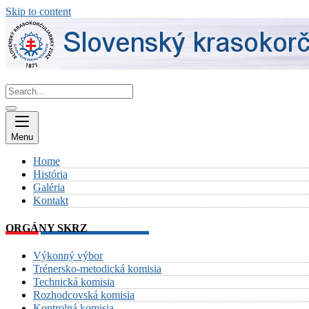
Skip to content
Menu
Home
História
Galéria
Kontakt
ORGÁNY SKRZ
Výkonný výbor
Trénersko-metodická komisia
Technická komisia
Rozhodcovská komisia
Kontrolná komisia