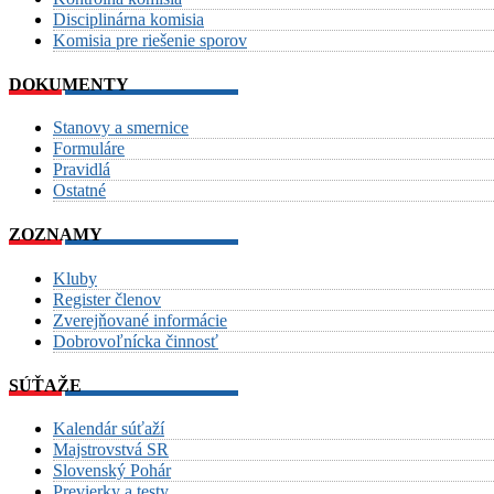
Disciplinárna komisia
Komisia pre riešenie sporov
DOKUMENTY
Stanovy a smernice
Formuláre
Pravidlá
Ostatné
ZOZNAMY
Kluby
Register členov
Zverejňované informácie
Dobrovoľnícka činnosť
SÚŤAŽE
Kalendár súťaží
Majstrovstvá SR
Slovenský Pohár
Previerky a testy