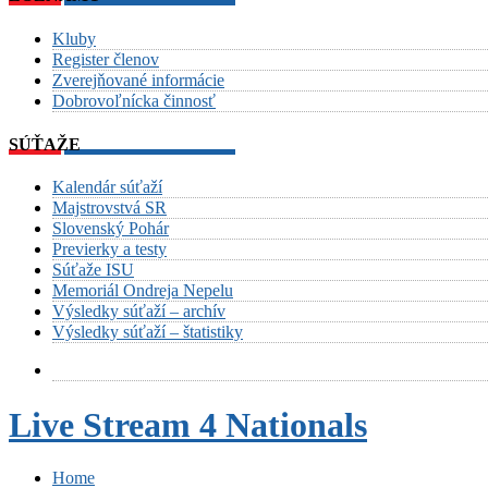
Kluby
Register členov
Zverejňované informácie
Dobrovoľnícka činnosť
SÚŤAŽE
Kalendár súťaží
Majstrovstvá SR
Slovenský Pohár
Previerky a testy
Súťaže ISU
Memoriál Ondreja Nepelu
Výsledky súťaží – archív
Výsledky súťaží – štatistiky
Live Stream 4 Nationals
Home