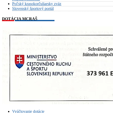
Poľský krasokorčuliarsky zväz
Slovenský športový portál
DOTÁCIA MCRAŠ
Vyúčtovanie dotácie