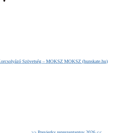
s Korcsolyázó Szövetség – MOKSZ MOKSZ (hunskate.hu)
>> Previerky reprezentantov 2026 <<