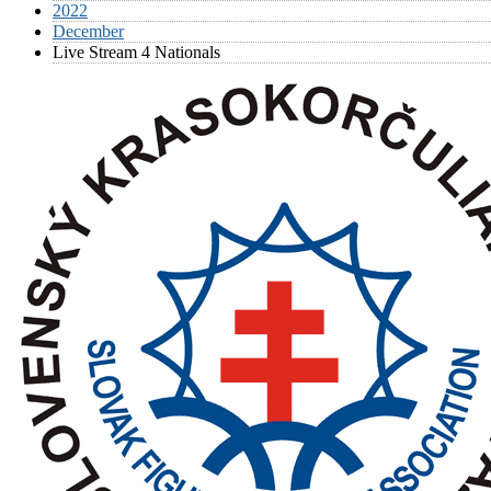
2022
December
Live Stream 4 Nationals