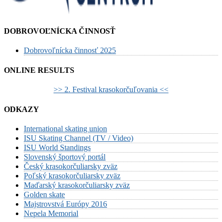
DOBROVOĽNÍCKA ČINNOSŤ
Dobrovoľnícka činnosť 2025
ONLINE RESULTS
>> 2. Festival krasokorčuľovania <<
ODKAZY
International skating union
ISU Skating Channel (TV / Video)
ISU World Standings
Slovenský športový portál
Český krasokorčuliarsky zväz
Poľský krasokorčuliarsky zväz
Maďarský krasokorčuliarsky zväz
Golden skate
Majstrovstvá Európy 2016
Nepela Memorial