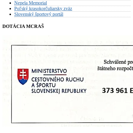
Nepela Memorial
Poľský krasokorčuliarsky zväz
Slovenský športový portál
DOTÁCIA MCRAŠ