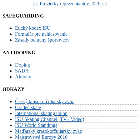
>> Previerky reprezentantov 2026 <<
SAFEGUARDING
Etický kódex ISU
Formulár pre nahlasovanie
Zásady ochrany športovcov
ANTIDOPING
Doping
SADA
Aktivity
ODKAZY
Český krasokorčuliarsky zväz
Golden skate
International skating union
ISU Skating Channel (TV / Video)
ISU World Standings
Maďarský krasokorčuliarsky zväz
Majstrovstvá Európy 2016