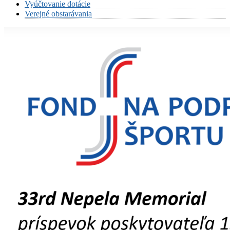
Vyúčtovanie dotácie
Verejné obstarávania