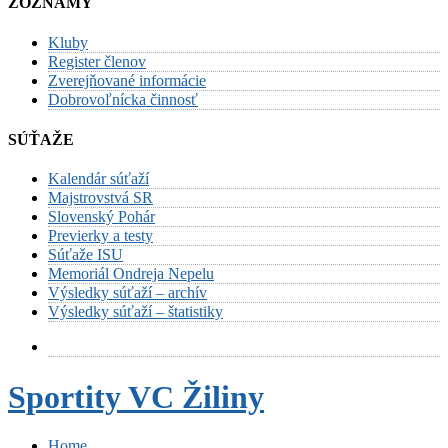
ZOZNAMY
Kluby
Register členov
Zverejňované informácie
Dobrovoľnícka činnosť
SÚŤAŽE
Kalendár súťaží
Majstrovstvá SR
Slovenský Pohár
Previerky a testy
Súťaže ISU
Memoriál Ondreja Nepelu
Výsledky súťaží – archív
Výsledky súťaží – štatistiky
Sportity VC Žiliny
Home