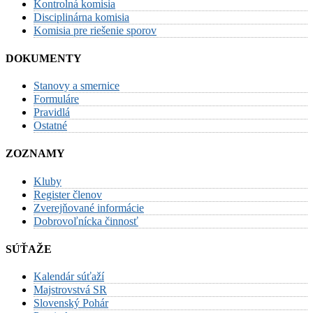
Kontrolná komisia
Disciplinárna komisia
Komisia pre riešenie sporov
DOKUMENTY
Stanovy a smernice
Formuláre
Pravidlá
Ostatné
ZOZNAMY
Kluby
Register členov
Zverejňované informácie
Dobrovoľnícka činnosť
SÚŤAŽE
Kalendár súťaží
Majstrovstvá SR
Slovenský Pohár