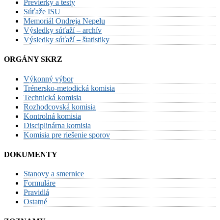
Previerky a testy
Súťaže ISU
Memoriál Ondreja Nepelu
Výsledky súťaží – archív
Výsledky súťaží – štatistiky
ORGÁNY SKRZ
Výkonný výbor
Trénersko-metodická komisia
Technická komisia
Rozhodcovská komisia
Kontrolná komisia
Disciplinárna komisia
Komisia pre riešenie sporov
DOKUMENTY
Stanovy a smernice
Formuláre
Pravidlá
Ostatné