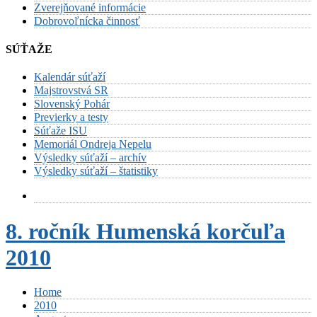
Zverejňované informácie
Dobrovoľnícka činnosť
SÚŤAŽE
Kalendár súťaží
Majstrovstvá SR
Slovenský Pohár
Previerky a testy
Súťaže ISU
Memoriál Ondreja Nepelu
Výsledky súťaží – archív
Výsledky súťaží – štatistiky
8. ročník Humenská korčuľa
2010
Home
2010