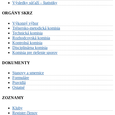
Výsledky súťaží – štatistiky
ORGÁNY SKRZ
Výkonný výbor
Trénersko-metodická komisia
Technická komisia
Rozhodcovská komisia
Kontrolná komisia
Disciplinárna komisia
Komisia pre riešenie sporov
DOKUMENTY
Stanovy a smernice
Formuláre
Pravidlá
Ostatné
ZOZNAMY
Kluby
Register členov