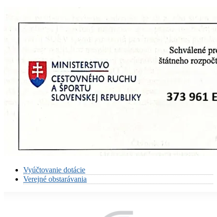
Vyúčtovanie dotácie
Verejné obstarávania