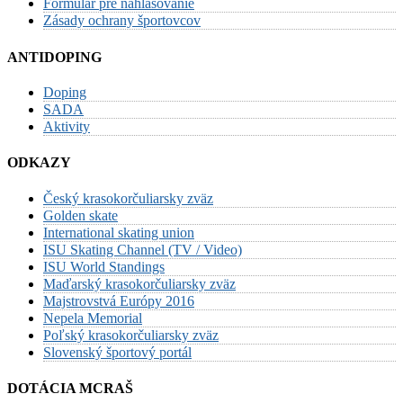
Formulár pre nahlasovanie
Zásady ochrany športovcov
ANTIDOPING
Doping
SADA
Aktivity
ODKAZY
Český krasokorčuliarsky zväz
Golden skate
International skating union
ISU Skating Channel (TV / Video)
ISU World Standings
Maďarský krasokorčuliarsky zväz
Majstrovstvá Európy 2016
Nepela Memorial
Poľský krasokorčuliarsky zväz
Slovenský športový portál
DOTÁCIA MCRAŠ