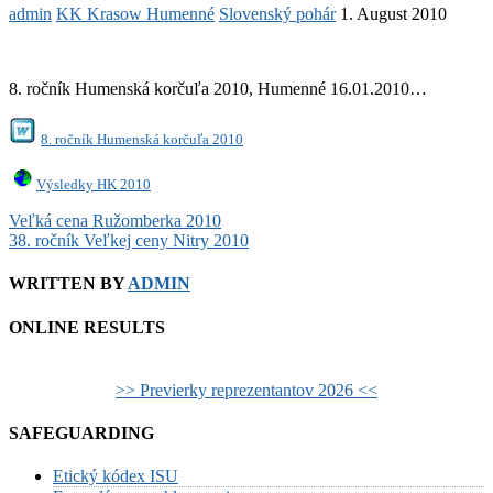
admin
KK Krasow Humenné
Slovenský pohár
1. August 2010
8. ročník Humenská korčuľa 2010, Humenné 16.01.2010…
8. ročník Humenská korčuľa 2010
Výsledky HK 2010
Post
Veľká cena Ružomberka 2010
38. ročník Veľkej ceny Nitry 2010
navigation
WRITTEN BY
ADMIN
ONLINE RESULTS
>> Previerky reprezentantov 2026 <<
SAFEGUARDING
Etický kódex ISU