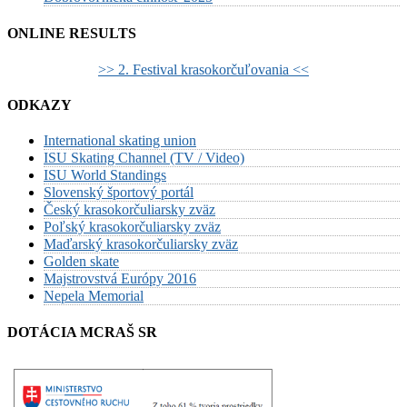
ONLINE RESULTS
>> 2. Festival krasokorčuľovania <<
ODKAZY
International skating union
ISU Skating Channel (TV / Video)
ISU World Standings
Slovenský športový portál
Český krasokorčuliarsky zväz
Poľský krasokorčuliarsky zväz
Maďarský krasokorčuliarsky zväz
Golden skate
Majstrovstvá Európy 2016
Nepela Memorial
DOTÁCIA MCRAŠ SR