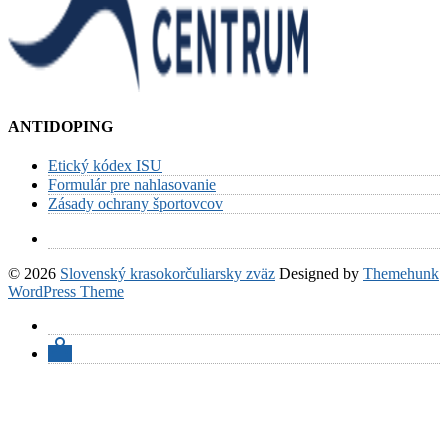
ANTIDOPING
Etický kódex ISU
Formulár pre nahlasovanie
Zásady ochrany športovcov
© 2026
Slovenský krasokorčuliarsky zväz
Designed by
Themehunk
WordPress Theme