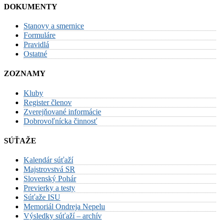
DOKUMENTY
Stanovy a smernice
Formuláre
Pravidlá
Ostatné
ZOZNAMY
Kluby
Register členov
Zverejňované informácie
Dobrovoľnícka činnosť
SÚŤAŽE
Kalendár súťaží
Majstrovstvá SR
Slovenský Pohár
Previerky a testy
Súťaže ISU
Memoriál Ondreja Nepelu
Výsledky súťaží – archív