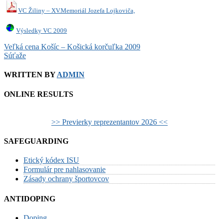
VC Žiliny – XV.Memoriál Jozefa Lojkoviča,
Výsledky VC 2009
Post
Veľká cena Košíc – Košická korčuľka 2009
Súťaže
navigation
WRITTEN BY
ADMIN
ONLINE RESULTS
>> Previerky reprezentantov 2026 <<
SAFEGUARDING
Etický kódex ISU
Formulár pre nahlasovanie
Zásady ochrany športovcov
ANTIDOPING
Doping