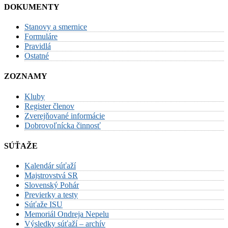
DOKUMENTY
Stanovy a smernice
Formuláre
Pravidlá
Ostatné
ZOZNAMY
Kluby
Register členov
Zverejňované informácie
Dobrovoľnícka činnosť
SÚŤAŽE
Kalendár súťaží
Majstrovstvá SR
Slovenský Pohár
Previerky a testy
Súťaže ISU
Memoriál Ondreja Nepelu
Výsledky súťaží – archív