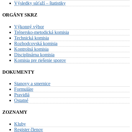
Výsledky súťaží – štatistiky
ORGÁNY SKRZ
Výkonný výbor
Trénersko-metodická komisia
Technická komisia
Rozhodcovská komisia
Kontrolná komisia
Disciplinárna komisia
Komisia pre riešenie sporov
DOKUMENTY
Stanovy a smernice
Formuláre
Pravidlá
Ostatné
ZOZNAMY
Kluby
Register členov