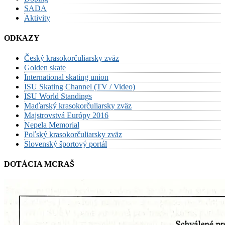
SADA
Aktivity
ODKAZY
Český krasokorčuliarsky zväz
Golden skate
International skating union
ISU Skating Channel (TV / Video)
ISU World Standings
Maďarský krasokorčuliarsky zväz
Majstrovstvá Európy 2016
Nepela Memorial
Poľský krasokorčuliarsky zväz
Slovenský športový portál
DOTÁCIA MCRAŠ