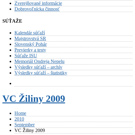
Zverejňované informácie
Dobrovoľnícka činnosť
SÚŤAŽE
Kalendár súťaží
Majstrovstvá SR
Slovenský Pohár
Previerky a testy
Súťaže ISU
Memoriál Ondreja Nepelu
Výsledky súťaží – archív
Výsledky súťaží – štatistiky
VC Žiliny 2009
Home
2010
September
VC Žiliny 2009