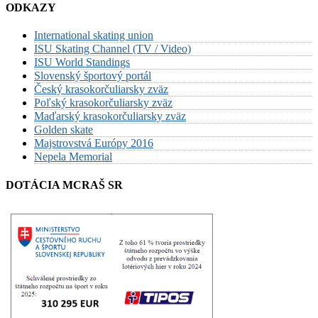
ODKAZY
International skating union
ISU Skating Channel (TV / Video)
ISU World Standings
Slovenský športový portál
Český krasokorčuliarsky zväz
Poľský krasokorčuliarsky zväz
Maďarský krasokorčuliarsky zväz
Golden skate
Majstrovstvá Európy 2016
Nepela Memorial
DOTÁCIA MCRAŠ SR