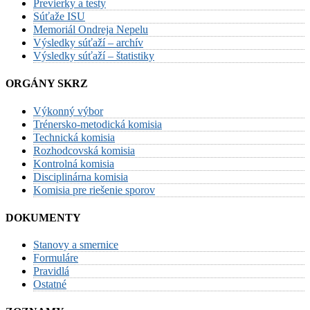
Previerky a testy
Súťaže ISU
Memoriál Ondreja Nepelu
Výsledky súťaží – archív
Výsledky súťaží – štatistiky
ORGÁNY SKRZ
Výkonný výbor
Trénersko-metodická komisia
Technická komisia
Rozhodcovská komisia
Kontrolná komisia
Disciplinárna komisia
Komisia pre riešenie sporov
DOKUMENTY
Stanovy a smernice
Formuláre
Pravidlá
Ostatné