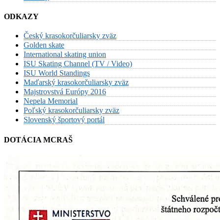
ODKAZY
Český krasokorčuliarsky zväz
Golden skate
International skating union
ISU Skating Channel (TV / Video)
ISU World Standings
Maďarský krasokorčuliarsky zväz
Majstrovstvá Európy 2016
Nepela Memorial
Poľský krasokorčuliarsky zväz
Slovenský športový portál
DOTÁCIA MCRAŠ