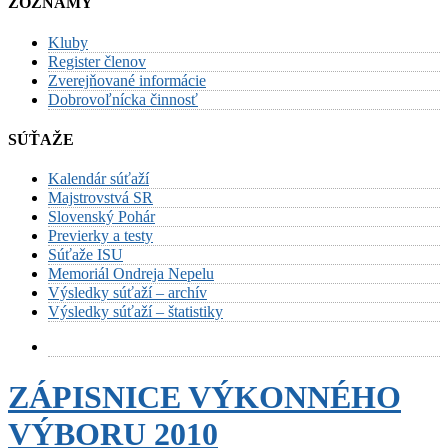
ZOZNAMY
Kluby
Register členov
Zverejňované informácie
Dobrovoľnícka činnosť
SÚŤAŽE
Kalendár súťaží
Majstrovstvá SR
Slovenský Pohár
Previerky a testy
Súťaže ISU
Memoriál Ondreja Nepelu
Výsledky súťaží – archív
Výsledky súťaží – štatistiky
ZÁPISNICE VÝKONNÉHO
VÝBORU 2010