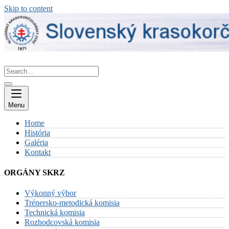
Skip to content
Menu
Home
História
Galéria
Kontakt
ORGÁNY SKRZ
Výkonný výbor
Trénersko-metodická komisia
Technická komisia
Rozhodcovská komisia