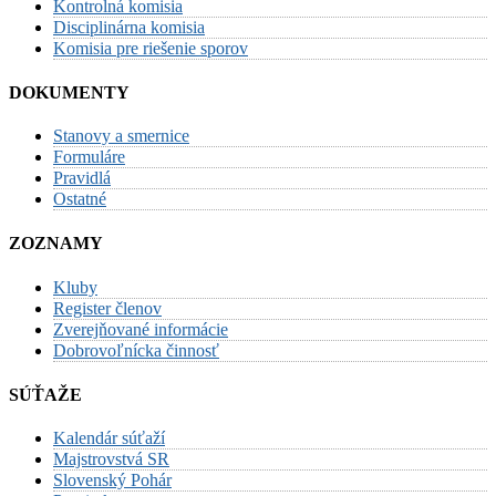
Kontrolná komisia
Disciplinárna komisia
Komisia pre riešenie sporov
DOKUMENTY
Stanovy a smernice
Formuláre
Pravidlá
Ostatné
ZOZNAMY
Kluby
Register členov
Zverejňované informácie
Dobrovoľnícka činnosť
SÚŤAŽE
Kalendár súťaží
Majstrovstvá SR
Slovenský Pohár