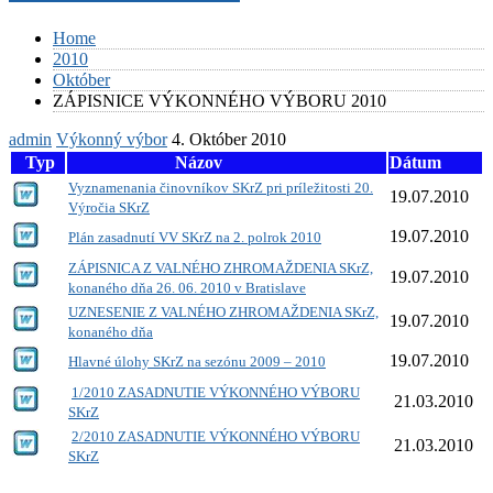
Home
2010
Október
ZÁPISNICE VÝKONNÉHO VÝBORU 2010
admin
Výkonný výbor
4. Október 2010
Typ
Názov
Dátum
Vyznamenania činovníkov SKrZ pri príležitosti 20.
19.07.2010
Výročia SKrZ
19.07.2010
Plán zasadnutí VV SKrZ na 2. polrok 2010
ZÁPISNICA Z VALNÉHO ZHROMAŽDENIA SKrZ,
19.07.2010
konaného dňa 26. 06. 2010 v Bratislave
UZNESENIE Z VALNÉHO ZHROMAŽDENIA SKrZ,
19.07.2010
konaného dňa
19.07.2010
Hlavné úlohy SKrZ na sezónu 2009 – 2010
1/2010 ZASADNUTIE VÝKONNÉHO VÝBORU
21.03.2010
SKrZ
2/2010 ZASADNUTIE VÝKONNÉHO VÝBORU
21.03.2010
SKrZ