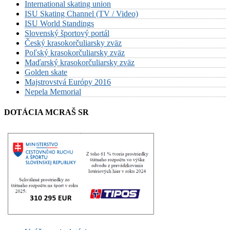
International skating union
ISU Skating Channel (TV / Video)
ISU World Standings
Slovenský športový portál
Český krasokorčuliarsky zväz
Poľský krasokorčuliarsky zväz
Maďarský krasokorčuliarsky zväz
Golden skate
Majstrovstvá Európy 2016
Nepela Memorial
DOTÁCIA MCRAŠ SR