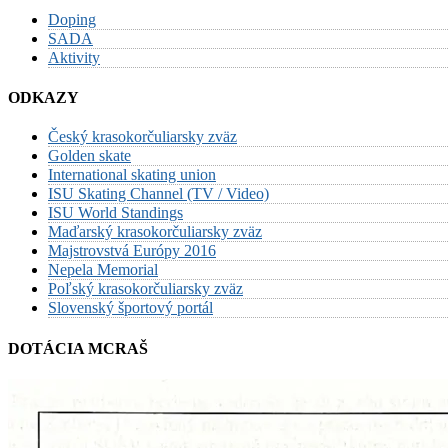
Doping
SADA
Aktivity
ODKAZY
Český krasokorčuliarsky zväz
Golden skate
International skating union
ISU Skating Channel (TV / Video)
ISU World Standings
Maďarský krasokorčuliarsky zväz
Majstrovstvá Európy 2016
Nepela Memorial
Poľský krasokorčuliarsky zväz
Slovenský športový portál
DOTÁCIA MCRAŠ