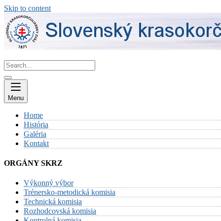
Skip to content
Menu
Home
História
Galéria
Kontakt
ORGÁNY SKRZ
Výkonný výbor
Trénersko-metodická komisia
Technická komisia
Rozhodcovská komisia
Kontrolná komisia