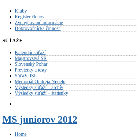
Kluby
Register členov
Zverejňované informácie
Dobrovoľnícka činnosť
SÚŤAŽE
Kalendár súťaží
Majstrovstvá SR
Slovenský Pohár
Previerky a testy
Súťaže ISU
Memoriál Ondreja Nepelu
Výsledky súťaží – archív
Výsledky súťaží – štatistiky
MS juniorov 2012
Home