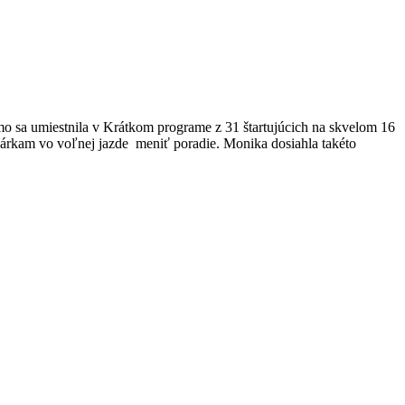
mo sa umiestnila v Krátkom programe z 31 štartujúcich na skvelom
16
kárkam vo voľnej jazde meniť poradie. Monika dosiahla takéto