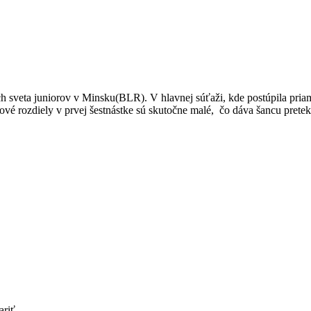
 sveta juniorov v Minsku(BLR). V hlavnej súťaži, kde postúpila pria
ové rozdiely v prvej šestnástke sú skutočne malé, čo dáva šancu prete
ariť.