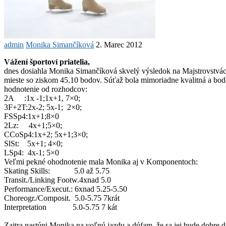
admin
Monika Simančíková
2. Marec 2012
Vážení športoví priatelia,
dnes dosiahla Monika Simančíková skvelý výsledok na Majstrovstvách
mieste so ziskom 45.10 bodov. Súťaž bola mimoriadne kvalitná a bod
hodnotenie od rozhodcov:
2A :1x -1;1x+1, 7×0;
3F+2T:2x-2; 5x-1; 2×0;
FSSp4:1x+1;8×0
2Lz: 4x+1;5×0;
CCoSp4:1x+2; 5x+1;3×0;
SlSt: 5x+1; 4×0;
LSp4: 4x-1; 5×0
Veľmi pekné ohodnotenie mala Monika aj v Komponentoch:
Skating Skills: 5.0 až 5.75
Transit./Linking Footw.4xnad 5.0
Performance/Execut.: 6xnad 5.25-5.50
Choreogr./Composit. 5.0-5.75 7krát
Interpretation 5.0-5.75 7 kát
Zajtra nastúpi Monika na voľnú jazdu a dúfam, že sa jej bude dobre d