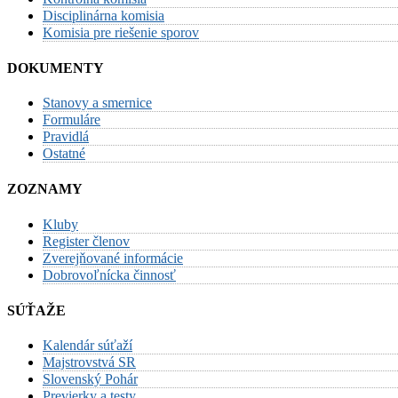
Disciplinárna komisia
Komisia pre riešenie sporov
DOKUMENTY
Stanovy a smernice
Formuláre
Pravidlá
Ostatné
ZOZNAMY
Kluby
Register členov
Zverejňované informácie
Dobrovoľnícka činnosť
SÚŤAŽE
Kalendár súťaží
Majstrovstvá SR
Slovenský Pohár
Previerky a testy