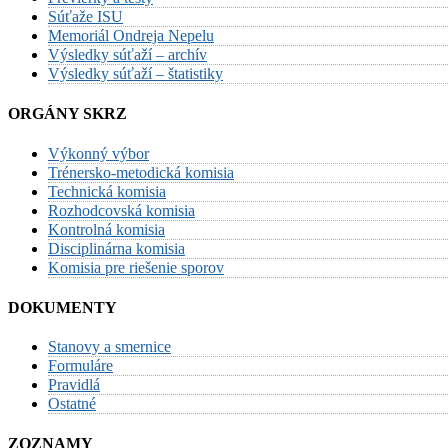
Súťaže ISU
Memoriál Ondreja Nepelu
Výsledky súťaží – archív
Výsledky súťaží – štatistiky
ORGÁNY SKRZ
Výkonný výbor
Trénersko-metodická komisia
Technická komisia
Rozhodcovská komisia
Kontrolná komisia
Disciplinárna komisia
Komisia pre riešenie sporov
DOKUMENTY
Stanovy a smernice
Formuláre
Pravidlá
Ostatné
ZOZNAMY