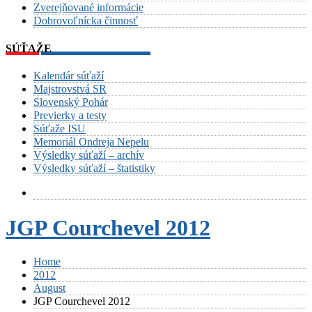
Zverejňované informácie
Dobrovoľnícka činnosť
SÚŤAŽE
Kalendár súťaží
Majstrovstvá SR
Slovenský Pohár
Previerky a testy
Súťaže ISU
Memoriál Ondreja Nepelu
Výsledky súťaží – archív
Výsledky súťaží – štatistiky
JGP Courchevel 2012
Home
2012
August
JGP Courchevel 2012