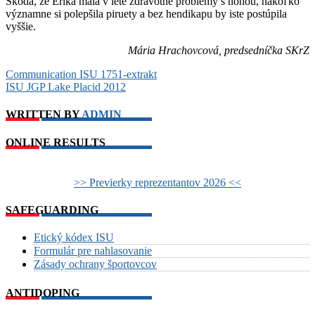
Škoda, že Erika mala v lete zdravotné problémy s nohou, nakoľko
významne si polepšila piruety a bez hendikapu by iste postúpila
vyššie.
Mária Hrachovcová, predsedníčka SKrZ
Post
Communication ISU 1751-extrakt
ISU JGP Lake Placid 2012
navigation
WRITTEN BY
ADMIN
ONLINE RESULTS
>> Previerky reprezentantov 2026 <<
SAFEGUARDING
Etický kódex ISU
Formulár pre nahlasovanie
Zásady ochrany športovcov
ANTIDOPING