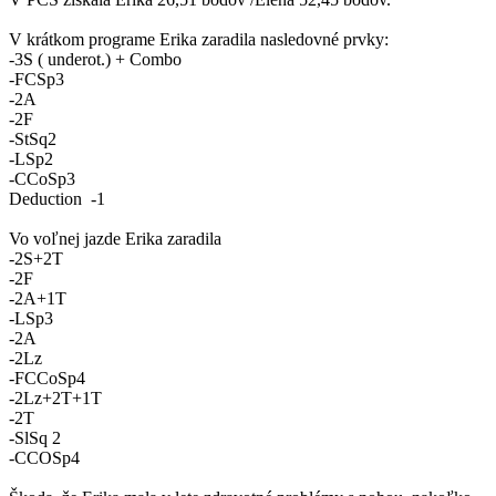
V krátkom programe Erika zaradila nasledovné prvky:
-3S ( underot.) + Combo
-FCSp3
-2A
-2F
-StSq2
-LSp2
-CCoSp3
Deduction -1
Vo voľnej jazde Erika zaradila
-2S+2T
-2F
-2A+1T
-LSp3
-2A
-2Lz
-FCCoSp4
-2Lz+2T+1T
-2T
-SlSq 2
-CCOSp4