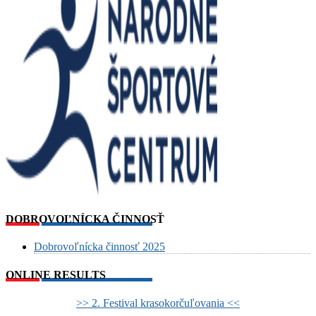
DOBROVOĽNÍCKA ČINNOSŤ
Dobrovoľnícka činnosť 2025
ONLINE RESULTS
>> 2. Festival krasokorčuľovania <<