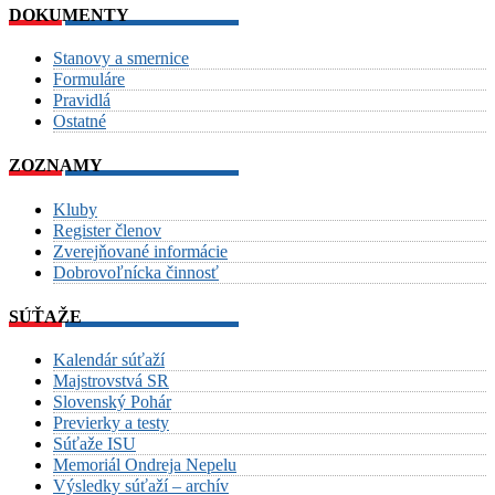
DOKUMENTY
Stanovy a smernice
Formuláre
Pravidlá
Ostatné
ZOZNAMY
Kluby
Register členov
Zverejňované informácie
Dobrovoľnícka činnosť
SÚŤAŽE
Kalendár súťaží
Majstrovstvá SR
Slovenský Pohár
Previerky a testy
Súťaže ISU
Memoriál Ondreja Nepelu
Výsledky súťaží – archív