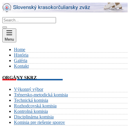
Skip
to
content
Menu
Home
História
Galéria
Kontakt
ORGÁNY SKRZ
Výkonný výbor
Trénersko-metodická komisia
Technická komisia
Rozhodcovská komisia
Kontrolná komisia
Disciplinárna komisia
Komisia pre riešenie sporov