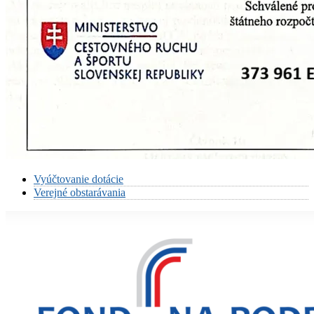
Vyúčtovanie dotácie
Verejné obstarávania