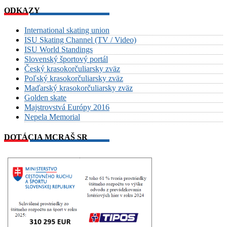
ODKAZY
International skating union
ISU Skating Channel (TV / Video)
ISU World Standings
Slovenský športový portál
Český krasokorčuliarsky zväz
Poľský krasokorčuliarsky zväz
Maďarský krasokorčuliarsky zväz
Golden skate
Majstrovstvá Európy 2016
Nepela Memorial
DOTÁCIA MCRAŠ SR