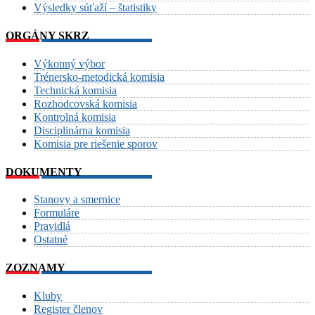
Výsledky súťaží – štatistiky
ORGÁNY SKRZ
Výkonný výbor
Trénersko-metodická komisia
Technická komisia
Rozhodcovská komisia
Kontrolná komisia
Disciplinárna komisia
Komisia pre riešenie sporov
DOKUMENTY
Stanovy a smernice
Formuláre
Pravidlá
Ostatné
ZOZNAMY
Kluby
Register členov