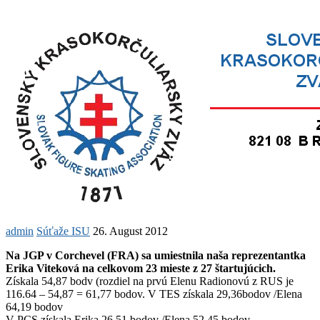
admin
Súťaže ISU
26. August 2012
Na JGP v Corchevel (FRA) sa umiestnila naša reprezentantka
Erika Viteková na celkovom 23 mieste z 27 štartujúcich.
Získala 54,87 bodv (rozdiel na prvú Elenu Radionovú z RUS je
116.64 – 54,87 = 61,77 bodov. V TES získala 29,36bodov /Elena
64,19 bodov
V PCS získala Erika 26,51 bodov /Elena 52,45 bodov.