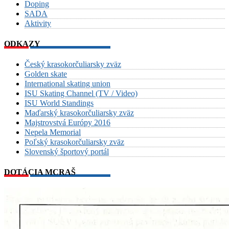
Doping
SADA
Aktivity
ODKAZY
Český krasokorčuliarsky zväz
Golden skate
International skating union
ISU Skating Channel (TV / Video)
ISU World Standings
Maďarský krasokorčuliarsky zväz
Majstrovstvá Európy 2016
Nepela Memorial
Poľský krasokorčuliarsky zväz
Slovenský športový portál
DOTÁCIA MCRAŠ