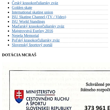
Český krasokorčuliarsky zväz
Golden skate
International skating union
ISU Skating Channel (TV / Video)
ISU World Standings
Maďarský krasokorčuliarsky zväz
Majstrovstvá Európy 2016
Nepela Memorial
Poľský krasokorčuliarsky zväz
Slovenský športový portál
DOTÁCIA MCRAŠ