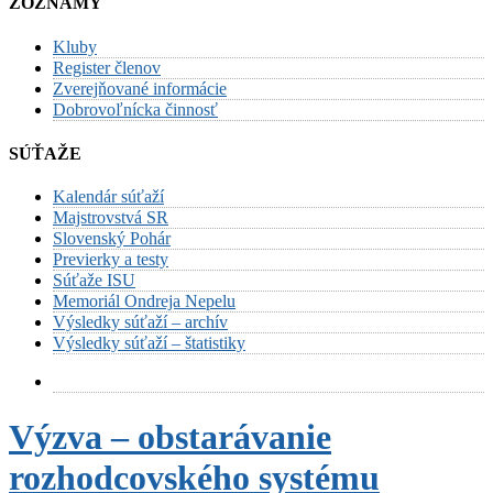
ZOZNAMY
Kluby
Register členov
Zverejňované informácie
Dobrovoľnícka činnosť
SÚŤAŽE
Kalendár súťaží
Majstrovstvá SR
Slovenský Pohár
Previerky a testy
Súťaže ISU
Memoriál Ondreja Nepelu
Výsledky súťaží – archív
Výsledky súťaží – štatistiky
Výzva – obstarávanie
rozhodcovského systému