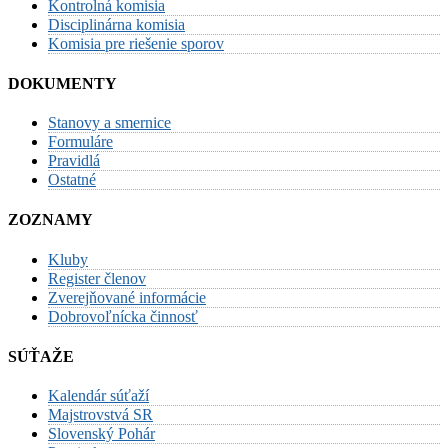
Kontrolná komisia
Disciplinárna komisia
Komisia pre riešenie sporov
DOKUMENTY
Stanovy a smernice
Formuláre
Pravidlá
Ostatné
ZOZNAMY
Kluby
Register členov
Zverejňované informácie
Dobrovoľnícka činnosť
SÚŤAŽE
Kalendár súťaží
Majstrovstvá SR
Slovenský Pohár