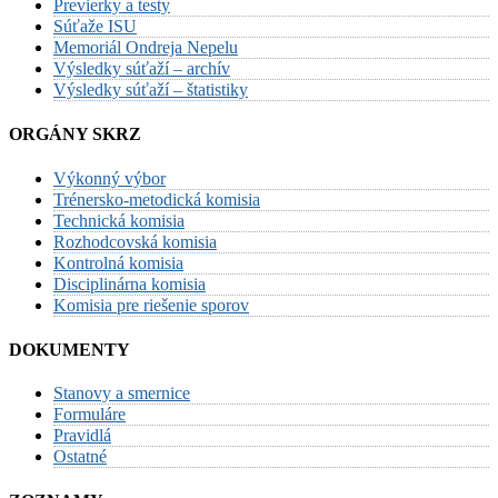
Previerky a testy
Súťaže ISU
Memoriál Ondreja Nepelu
Výsledky súťaží – archív
Výsledky súťaží – štatistiky
ORGÁNY SKRZ
Výkonný výbor
Trénersko-metodická komisia
Technická komisia
Rozhodcovská komisia
Kontrolná komisia
Disciplinárna komisia
Komisia pre riešenie sporov
DOKUMENTY
Stanovy a smernice
Formuláre
Pravidlá
Ostatné