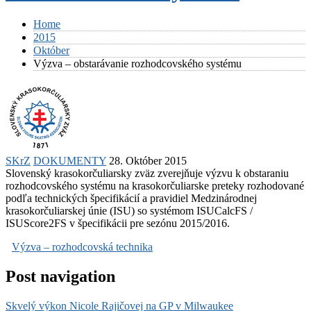
Home
2015
Október
Výzva – obstarávanie rozhodcovského systému
SKrZ
DOKUMENTY
28. Október 2015
Slovenský krasokorčuliarsky zväz zverejňuje výzvu k obstaraniu
rozhodcovského systému na krasokorčuliarske preteky rozhodované
podľa technických špecifikácií a pravidiel Medzinárodnej
krasokorčuliarskej únie (ISU) so systémom ISUCalcFS /
ISUScore2FS v špecifikácii pre sezónu 2015/2016.
Výzva – rozhodcovská technika
Post navigation
Skvelý výkon Nicole Rajičovej na GP v Milwaukee