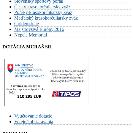
Slovenský športový portál
Český krasokorčuliarsky zväz
Poľský krasokorčuliarsky zväz
Maďarský krasokorčuliarsky zväz
Golden skate
Majstrovstvá Európy 2016
Nepela Memorial
DOTÁCIA MCRAŠ SR
Vyúčtovanie dotácie
Verejné obstarávania