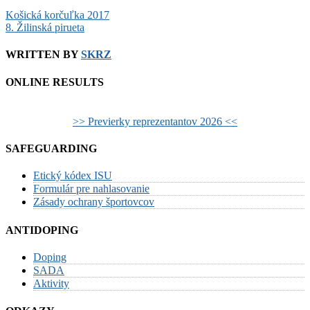
Post
Košická korčuľka 2017
8. Žilinská pirueta
navigation
WRITTEN BY
SKRZ
ONLINE RESULTS
>> Previerky reprezentantov 2026 <<
SAFEGUARDING
Etický kódex ISU
Formulár pre nahlasovanie
Zásady ochrany športovcov
ANTIDOPING
Doping
SADA
Aktivity