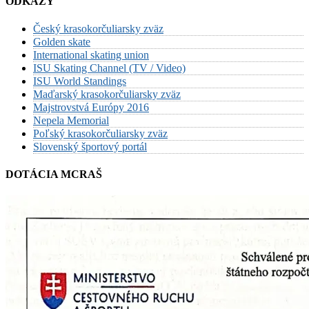
ODKAZY
Český krasokorčuliarsky zväz
Golden skate
International skating union
ISU Skating Channel (TV / Video)
ISU World Standings
Maďarský krasokorčuliarsky zväz
Majstrovstvá Európy 2016
Nepela Memorial
Poľský krasokorčuliarsky zväz
Slovenský športový portál
DOTÁCIA MCRAŠ