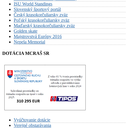
ISU World Standings
Slovenský športový portál
Český krasokorčuliarsky zväz
Poľský krasokorčuliarsky zväz
Maďarský krasokorčuliarsky zväz
Golden skate
Majstrovstvá Európy 2016
Nepela Memorial
DOTÁCIA MCRAŠ SR
Vyúčtovanie dotácie
Verejné obstarávania