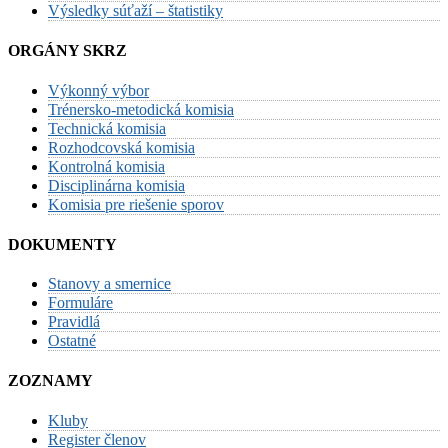
Výsledky súťaží – štatistiky
ORGÁNY SKRZ
Výkonný výbor
Trénersko-metodická komisia
Technická komisia
Rozhodcovská komisia
Kontrolná komisia
Disciplinárna komisia
Komisia pre riešenie sporov
DOKUMENTY
Stanovy a smernice
Formuláre
Pravidlá
Ostatné
ZOZNAMY
Kluby
Register členov