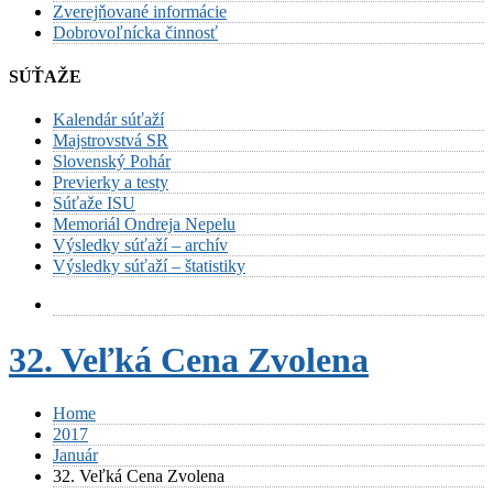
Zverejňované informácie
Dobrovoľnícka činnosť
SÚŤAŽE
Kalendár súťaží
Majstrovstvá SR
Slovenský Pohár
Previerky a testy
Súťaže ISU
Memoriál Ondreja Nepelu
Výsledky súťaží – archív
Výsledky súťaží – štatistiky
32. Veľká Cena Zvolena
Home
2017
Január
32. Veľká Cena Zvolena