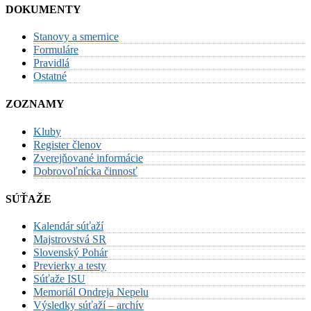
DOKUMENTY
Stanovy a smernice
Formuláre
Pravidlá
Ostatné
ZOZNAMY
Kluby
Register členov
Zverejňované informácie
Dobrovoľnícka činnosť
SÚŤAŽE
Kalendár súťaží
Majstrovstvá SR
Slovenský Pohár
Previerky a testy
Súťaže ISU
Memoriál Ondreja Nepelu
Výsledky súťaží – archív