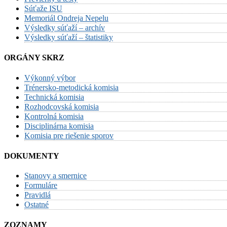
Súťaže ISU
Memoriál Ondreja Nepelu
Výsledky súťaží – archív
Výsledky súťaží – štatistiky
ORGÁNY SKRZ
Výkonný výbor
Trénersko-metodická komisia
Technická komisia
Rozhodcovská komisia
Kontrolná komisia
Disciplinárna komisia
Komisia pre riešenie sporov
DOKUMENTY
Stanovy a smernice
Formuláre
Pravidlá
Ostatné
ZOZNAMY