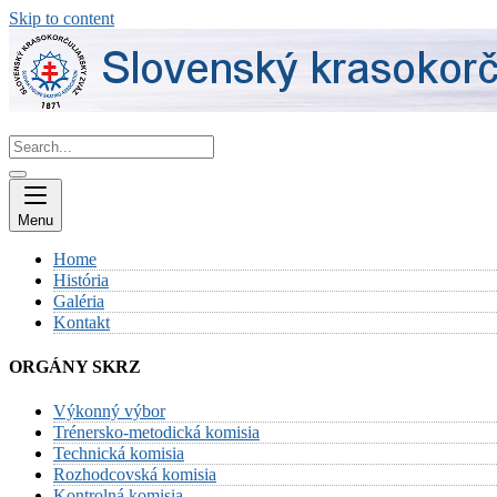
Skip to content
Menu
Home
História
Galéria
Kontakt
ORGÁNY SKRZ
Výkonný výbor
Trénersko-metodická komisia
Technická komisia
Rozhodcovská komisia
Kontrolná komisia