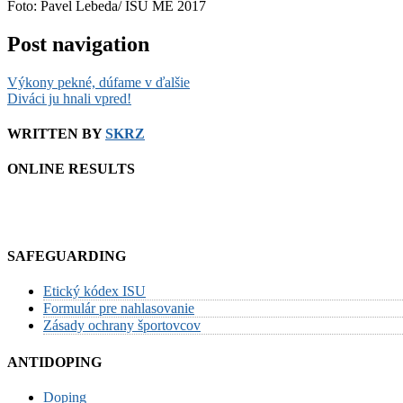
Foto: Pavel Lebeda/ ISU ME 2017
Post navigation
Výkony pekné, dúfame v ďalšie
Diváci ju hnali vpred!
WRITTEN BY
SKRZ
ONLINE RESULTS
SAFEGUARDING
Etický kódex ISU
Formulár pre nahlasovanie
Zásady ochrany športovcov
ANTIDOPING
Doping