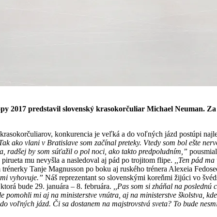
y 2017 predstavil slovenský krasokorčuliar Michael Neuman. Za k
rasokorčuliarov, konkurencia je veľká a do voľných jázd postúpi najle
,Tak ako vlani v Bratislave som začínal preteky. Vtedy som bol ešte nerv
, radšej by som súťažil o pol noci, ako takto predpoludním,”
pousmial 
 pirueta mu nevyšla a nasledoval aj pád po trojitom flipe.
,,Ten pád ma v
trénerky Tanje Magnusson po boku aj ruského trénera Alexeia Fedos
o mi vyhovuje.”
Náš reprezentant so slovenskými koreňmi žijúci vo švé
torá bude 29. januára – 8. februára.
,,Pas som si zháňal na poslednú c
e pomohli mi aj na ministerstve vnútra, aj na ministerstve školstva, k
 do voľných jázd. Či sa dostanem na majstrovstvá sveta? To bude nesm