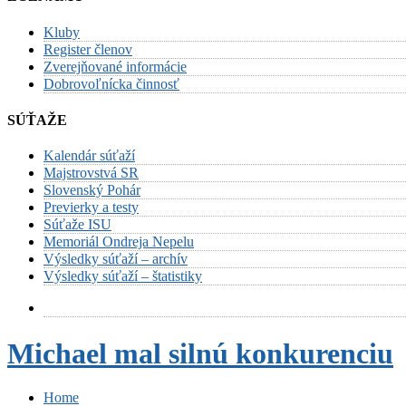
Kluby
Register členov
Zverejňované informácie
Dobrovoľnícka činnosť
SÚŤAŽE
Kalendár súťaží
Majstrovstvá SR
Slovenský Pohár
Previerky a testy
Súťaže ISU
Memoriál Ondreja Nepelu
Výsledky súťaží – archív
Výsledky súťaží – štatistiky
Michael mal silnú konkurenciu
Home