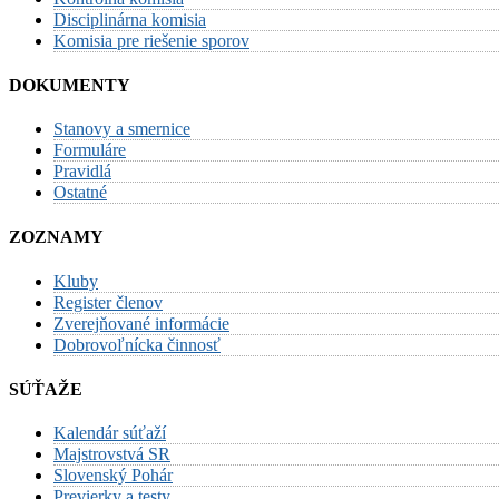
Disciplinárna komisia
Komisia pre riešenie sporov
DOKUMENTY
Stanovy a smernice
Formuláre
Pravidlá
Ostatné
ZOZNAMY
Kluby
Register členov
Zverejňované informácie
Dobrovoľnícka činnosť
SÚŤAŽE
Kalendár súťaží
Majstrovstvá SR
Slovenský Pohár
Previerky a testy