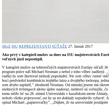
SKrZ
ISU
REPREZENTANTI
SÚŤAŽE
27. Január 2017
Ako prvý v kategórii mužov sa dnes
na ISU majstrovstvách Európ
voľných jázd nepostúpil.
V kategórii mužov na tohtoročných majstrovstvách Európy súťaží 36 k
program práve náš Michael Neuman a nebol z toho vôbec nadšený.
,
radšej by som štartoval niekedy popoludní. Nie som vôbec ranné vtáča
hoci predviedol kombináciu trojitého lutza a dvojitého toeloopa, jedna
som draho zaplatil,”
zhodnotil Neuman. Od minulej jesene má okrem 
niektorých tréningoch ideme úplne nadoraz, niektoré sú voľnejšie, č
tomu môže ísť na 28. zimnú Univerziádu v kazašskom meste Almaty, k
nebolo všetko pripravené, asi by sa mi doklady nepodarilo vybaviť. Al
opísal Michael ,,papierovačky”.
,,Dúfam, že na univerziáde postúpim