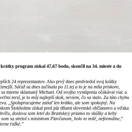
rátky program získal 47,67 bodu, skončil na 34. mieste a do
pších 24 reprezentantov. Ako prvý dnes predviedol svoj krátky
óznejší. Súťaž sa dnes začínala po 11.tej a to je na mňa priskoro,
sa mierne sklamaný Michael. Od svojho vystúpenia očakával viac a
eľmi mrzí, je to môj najlepší skok, neviem, čo sa stalo. Za túto chybu
eeva.
,,Spolupracujeme zatiaľ len krátko, ale som spokojný. Na
dskom Štokholme získal pred pár dňami slovenské občianstvo a vďaka
hvíľu, doslova som letel do Bratislavy priamo zo skúšky a keby
de som sa stretol s ministrom Plavčanom, bolo to milé, neformálne
,”
ierne ťažké.”