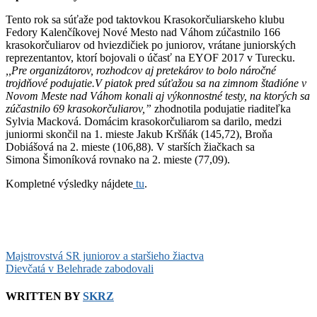
Tento rok sa súťaže pod taktovkou Krasokorčuliarskeho klubu
Fedory Kalenčíkovej Nové Mesto nad Váhom zúčastnilo 166
krasokorčuliarov od hviezdičiek po juniorov, vrátane juniorských
reprezentantov, ktorí bojovali o účasť na EYOF 2017 v Turecku.
,,Pre organizátorov, rozhodcov aj pretekárov to bolo náročné
trojdňové podujatie.V piatok pred súťažou sa na zimnom štadióne v
Novom Meste nad Váhom konali aj výkonnostné testy, na ktorých sa
zúčastnilo 69 krasokorčuliarov,”
zhodnotila podujatie riaditeľka
Sylvia Macková. Domácim krasokorčuliarom sa darilo, medzi
juniormi skončil na 1. mieste Jakub Kršňák (145,72), Broňa
Dobiášová na 2. mieste (106,88). V starších žiačkach sa
Simona Šimoníková rovnako na 2. mieste (77,09).
Kompletné výsledky nájdete
tu
.
Post
Majstrovstvá SR juniorov a staršieho žiactva
Dievčatá v Belehrade zabodovali
navigation
WRITTEN BY
SKRZ