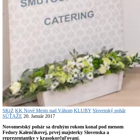
SKrZ
KK Nové Mesto nad Váhom
KLUBY
Slovenský pohár
SÚŤAŽE
20. Január 2017
Novomestský pohár sa druhým rokom konal pod menom
Fedory Kalenčíkovej, prvej majsterky Slovenska a
reprezentantky v krasokorčuľovaní
.