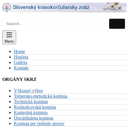
Skip
to
content
Menu
Home
História
Galéria
Kontakt
ORGÁNY SKRZ
Výkonný výbor
Trénersko-metodická komisia
Technická komisia
Rozhodcovská komisia
Kontrolná komisia
Disciplinárna komisia
Komisia pre riešenie sporov