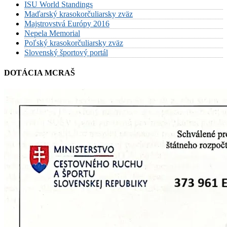
ISU World Standings
Maďarský krasokorčuliarsky zväz
Majstrovstvá Európy 2016
Nepela Memorial
Poľský krasokorčuliarsky zväz
Slovenský športový portál
DOTÁCIA MCRAŠ