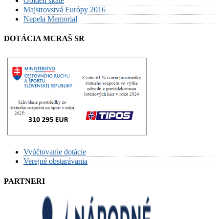
Golden skate
Majstrovstvá Európy 2016
Nepela Memorial
DOTÁCIA MCRAŠ SR
Vyúčtovanie dotácie
Verejné obstarávania
PARTNERI