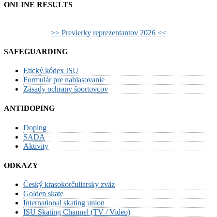
ONLINE RESULTS
>> Previerky reprezentantov 2026 <<
SAFEGUARDING
Etický kódex ISU
Formulár pre nahlasovanie
Zásady ochrany športovcov
ANTIDOPING
Doping
SADA
Aktivity
ODKAZY
Český krasokorčuliarsky zväz
Golden skate
International skating union
ISU Skating Channel (TV / Video)