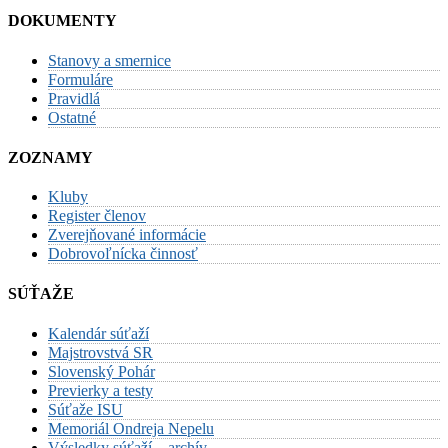
DOKUMENTY
Stanovy a smernice
Formuláre
Pravidlá
Ostatné
ZOZNAMY
Kluby
Register členov
Zverejňované informácie
Dobrovoľnícka činnosť
SÚŤAŽE
Kalendár súťaží
Majstrovstvá SR
Slovenský Pohár
Previerky a testy
Súťaže ISU
Memoriál Ondreja Nepelu
Výsledky súťaží – archív