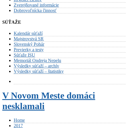
Zverejňované informácie
Dobrovoľnícka činnosť
SÚŤAŽE
Kalendár súťaží
Majstrovstvá SR
Slovenský Pohár
Previerky a testy
Súťaže ISU
Memoriál Ondreja Nepelu
Výsledky súťaží – archív
Výsledky súťaží – štatistiky
V Novom Meste domáci
nesklamali
Home
2017