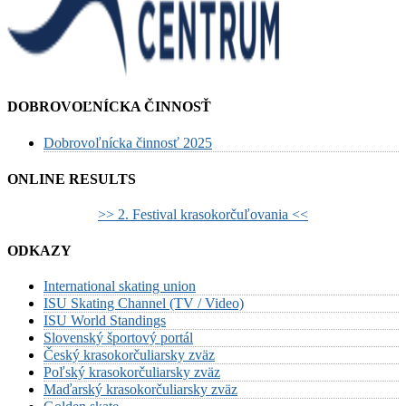
DOBROVOĽNÍCKA ČINNOSŤ
Dobrovoľnícka činnosť 2025
ONLINE RESULTS
>> 2. Festival krasokorčuľovania <<
ODKAZY
International skating union
ISU Skating Channel (TV / Video)
ISU World Standings
Slovenský športový portál
Český krasokorčuliarsky zväz
Poľský krasokorčuliarsky zväz
Maďarský krasokorčuliarsky zväz