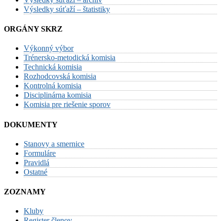
Výsledky súťaží – štatistiky
ORGÁNY SKRZ
Výkonný výbor
Trénersko-metodická komisia
Technická komisia
Rozhodcovská komisia
Kontrolná komisia
Disciplinárna komisia
Komisia pre riešenie sporov
DOKUMENTY
Stanovy a smernice
Formuláre
Pravidlá
Ostatné
ZOZNAMY
Kluby
Register členov