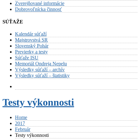
Zverejňované informácie
Dobrovoľnícka činnosť
SÚŤAŽE
Kalendár súťaží
Majstrovstvá SR
Slovenský Pohár
Previerky a testy
Súťaže ISU
Memoriál Ondreja Nepelu
Výsledky súťaží – archív
Výsledky súťaží – štatistiky
Testy výkonnosti
Home
2017
Február
Testy výkonnosti