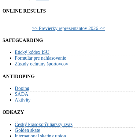
ONLINE RESULTS
>> Previerky reprezentantov 2026 <<
SAFEGUARDING
Etický kódex ISU
Formulár pre nahlasovanie
Zásady ochrany športovcov
ANTIDOPING
Doping
SADA
Aktivity
ODKAZY
Český krasokorčuliarsky zväz
Golden skate
International skating union