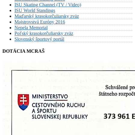
ISU Skating Channel (TV / Video)
ISU World Standings
Maďarský krasokorčuliarsky zväz
Majstrovstvá Európy 2016
Nepela Memorial
Poľský krasokorčuliarsky zväz
Slovenský športový portál
DOTÁCIA MCRAŠ