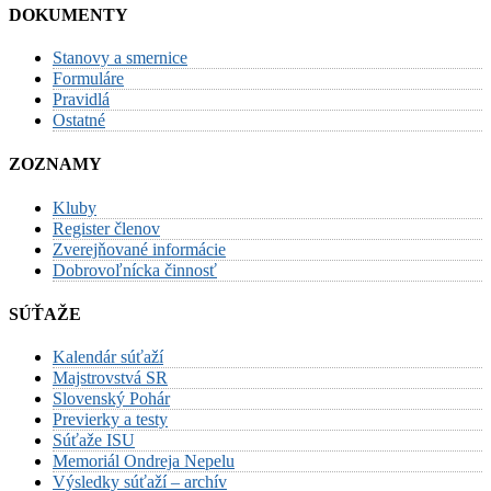
DOKUMENTY
Stanovy a smernice
Formuláre
Pravidlá
Ostatné
ZOZNAMY
Kluby
Register členov
Zverejňované informácie
Dobrovoľnícka činnosť
SÚŤAŽE
Kalendár súťaží
Majstrovstvá SR
Slovenský Pohár
Previerky a testy
Súťaže ISU
Memoriál Ondreja Nepelu
Výsledky súťaží – archív