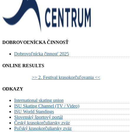
DOBROVOĽNÍCKA ČINNOSŤ
Dobrovoľnícka činnosť 2025
ONLINE RESULTS
>> 2. Festival krasokorčuľovania <<
ODKAZY
International skating union
ISU Skating Channel (TV / Video)
ISU World Standings
Slovenský športový portál
Český krasokorčuliarsky zväz
Poľský krasokorčuliarsky zväz