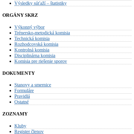
Výsledky súťaží – štatistiky
ORGÁNY SKRZ
Výkonný výbor
Trénersko-metodická komisia
Technická komisia
Rozhodcovská komisia
Kontrolná komisia
Disciplinárna komisia
Komisia pre riešenie sporov
DOKUMENTY
Stanovy a smernice
Formuláre
Pravidlá
Ostatné
ZOZNAMY
Kluby
Register členov