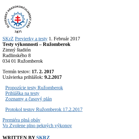
SKrZ
Previerky a testy
1. Február 2017
Testy výkonnosti – Ružomberok
Zimný štadión
Radlinského 8
034 01 Ružomberok
Termín testov:
17. 2. 2017
Uzávierka prihlášok:
9.2.2017
Propozície testy Ružomberok
Prihláška na testy
Zoznamy a časový plán
Protokol testov Ružomberok 17.2.2017
Post
Premiéra plná obáv
Vo Zvolene plno pekných výkonov
navigation
WRITTEN BY
SKRZ