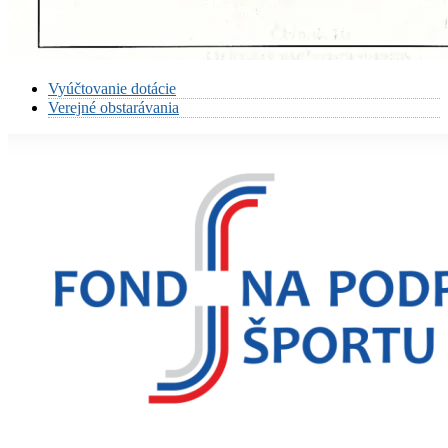
Vyúčtovanie dotácie
Verejné obstarávania