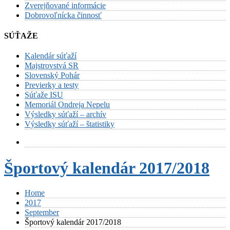
Zverejňované informácie
Dobrovoľnícka činnosť
SÚŤAŽE
Kalendár súťaží
Majstrovstvá SR
Slovenský Pohár
Previerky a testy
Súťaže ISU
Memoriál Ondreja Nepelu
Výsledky súťaží – archív
Výsledky súťaží – štatistiky
Športový kalendár 2017/2018
Home
2017
September
Športový kalendár 2017/2018