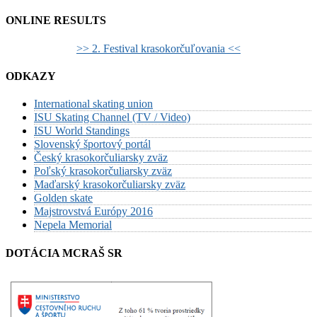
ONLINE RESULTS
>> 2. Festival krasokorčuľovania <<
ODKAZY
International skating union
ISU Skating Channel (TV / Video)
ISU World Standings
Slovenský športový portál
Český krasokorčuliarsky zväz
Poľský krasokorčuliarsky zväz
Maďarský krasokorčuliarsky zväz
Golden skate
Majstrovstvá Európy 2016
Nepela Memorial
DOTÁCIA MCRAŠ SR