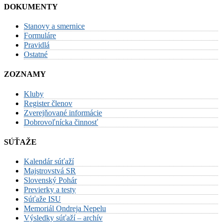
DOKUMENTY
Stanovy a smernice
Formuláre
Pravidlá
Ostatné
ZOZNAMY
Kluby
Register členov
Zverejňované informácie
Dobrovoľnícka činnosť
SÚŤAŽE
Kalendár súťaží
Majstrovstvá SR
Slovenský Pohár
Previerky a testy
Súťaže ISU
Memoriál Ondreja Nepelu
Výsledky súťaží – archív