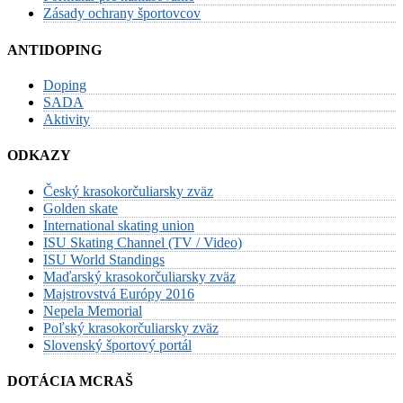
Zásady ochrany športovcov
ANTIDOPING
Doping
SADA
Aktivity
ODKAZY
Český krasokorčuliarsky zväz
Golden skate
International skating union
ISU Skating Channel (TV / Video)
ISU World Standings
Maďarský krasokorčuliarsky zväz
Majstrovstvá Európy 2016
Nepela Memorial
Poľský krasokorčuliarsky zväz
Slovenský športový portál
DOTÁCIA MCRAŠ