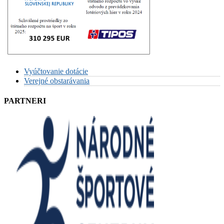
Vyúčtovanie dotácie
Verejné obstarávania
PARTNERI