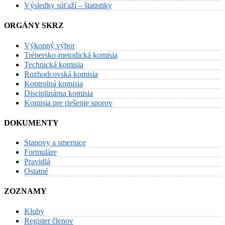
Výsledky súťaží – štatistiky
ORGÁNY SKRZ
Výkonný výbor
Trénersko-metodická komisia
Technická komisia
Rozhodcovská komisia
Kontrolná komisia
Disciplinárna komisia
Komisia pre riešenie sporov
DOKUMENTY
Stanovy a smernice
Formuláre
Pravidlá
Ostatné
ZOZNAMY
Kluby
Register členov