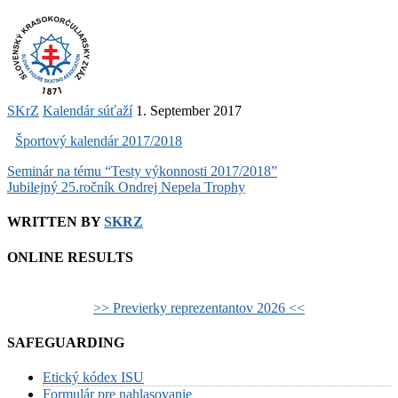
SKrZ
Kalendár súťaží
1. September 2017
Športový kalendár 2017/2018
Post
Seminár na tému “Testy výkonnosti 2017/2018”
Jubilejný 25.ročník Ondrej Nepela Trophy
navigation
WRITTEN BY
SKRZ
ONLINE RESULTS
>> Previerky reprezentantov 2026 <<
SAFEGUARDING
Etický kódex ISU
Formulár pre nahlasovanie