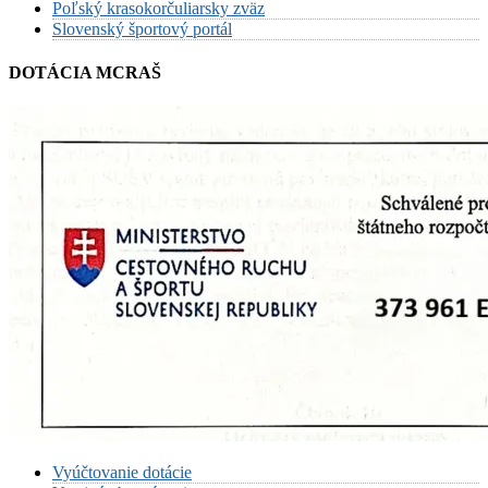
Poľský krasokorčuliarsky zväz
Slovenský športový portál
DOTÁCIA MCRAŠ
Vyúčtovanie dotácie