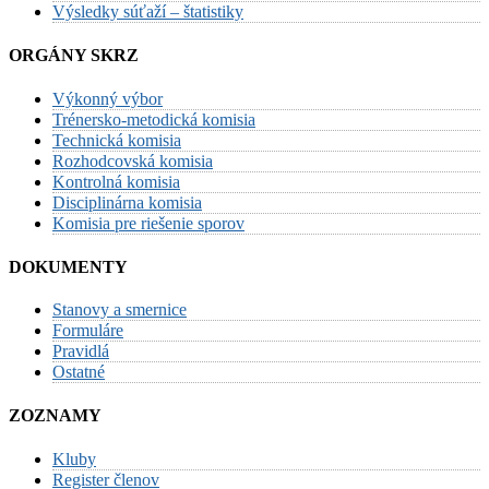
Výsledky súťaží – štatistiky
ORGÁNY SKRZ
Výkonný výbor
Trénersko-metodická komisia
Technická komisia
Rozhodcovská komisia
Kontrolná komisia
Disciplinárna komisia
Komisia pre riešenie sporov
DOKUMENTY
Stanovy a smernice
Formuláre
Pravidlá
Ostatné
ZOZNAMY
Kluby
Register členov