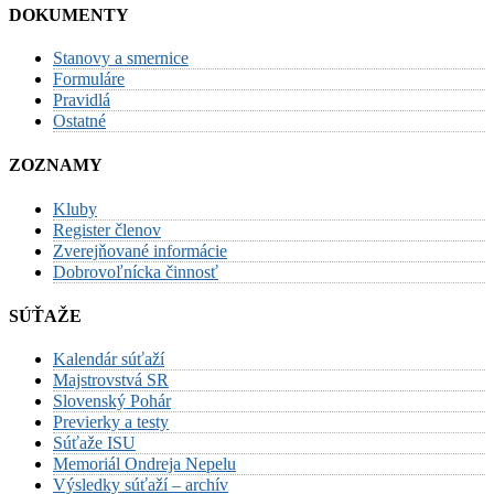
DOKUMENTY
Stanovy a smernice
Formuláre
Pravidlá
Ostatné
ZOZNAMY
Kluby
Register členov
Zverejňované informácie
Dobrovoľnícka činnosť
SÚŤAŽE
Kalendár súťaží
Majstrovstvá SR
Slovenský Pohár
Previerky a testy
Súťaže ISU
Memoriál Ondreja Nepelu
Výsledky súťaží – archív