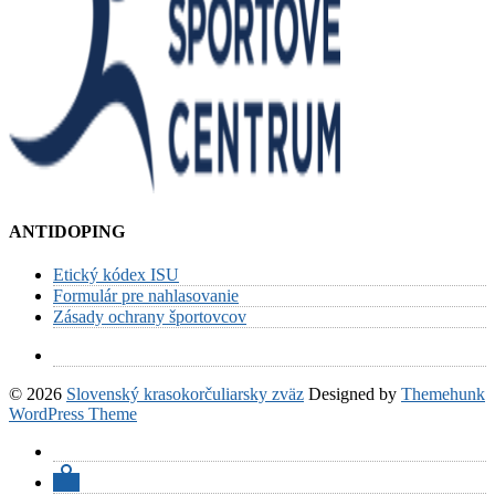
ANTIDOPING
Etický kódex ISU
Formulár pre nahlasovanie
Zásady ochrany športovcov
© 2026
Slovenský krasokorčuliarsky zväz
Designed by
Themehunk
WordPress Theme