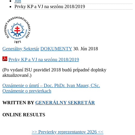
Jún
Prvky KP a VJ na sezónu 2018/2019
Generálny Sekretár
DOKUMENTY
30. Jún 2018
Prvky KP a VJ na sezónu 2018/2019
(Po vydaní ISU pravidiel 2018 budú prípadné doplnky
aktualizované.)
Post
Oznámenie o úmrtí – Doc. PhDr. Ivan Mauer, CSc.
Oznámenie o previerkach
navigation
WRITTEN BY
GENERÁLNY SEKRETÁR
ONLINE RESULTS
>> Previerky reprezentantov 2026 <<