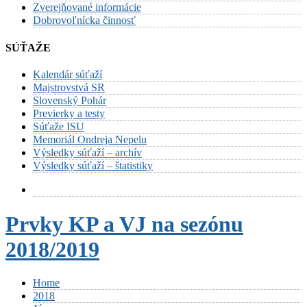
Zverejňované informácie
Dobrovoľnícka činnosť
SÚŤAŽE
Kalendár súťaží
Majstrovstvá SR
Slovenský Pohár
Previerky a testy
Súťaže ISU
Memoriál Ondreja Nepelu
Výsledky súťaží – archív
Výsledky súťaží – štatistiky
Prvky KP a VJ na sezónu
2018/2019
Home
2018