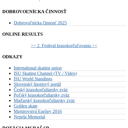
DOBROVOĽNÍCKA ČINNOSŤ
Dobrovoľnícka činnosť 2025
ONLINE RESULTS
>> 2. Festival krasokorčuľovania <<
ODKAZY
International skating union
ISU Skating Channel (TV / Video)
ISU World Standings
Slovenský športový portál
Český krasokorčuliarsky zväz
Poľský krasokorčuliarsky zväz
Maďarský krasokorčuliarsky zväz
Golden skate
Majstrovstvá Európy 2016
Nepela Memorial