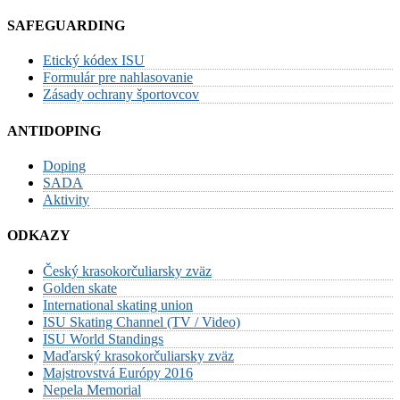
SAFEGUARDING
Etický kódex ISU
Formulár pre nahlasovanie
Zásady ochrany športovcov
ANTIDOPING
Doping
SADA
Aktivity
ODKAZY
Český krasokorčuliarsky zväz
Golden skate
International skating union
ISU Skating Channel (TV / Video)
ISU World Standings
Maďarský krasokorčuliarsky zväz
Majstrovstvá Európy 2016
Nepela Memorial