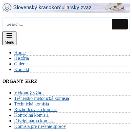
Skip
to
content
Menu
Home
História
Galéria
Kontakt
ORGÁNY SKRZ
Výkonný výbor
Trénersko-metodická komisia
Technická komisia
Rozhodcovská komisia
Kontrolná komisia
Disciplinárna komisia
Komisia pre riešenie sporov