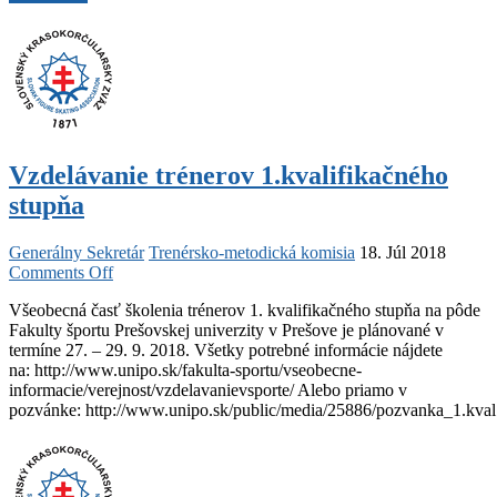
Junior
Grand
Prix
of
Figure
Skating
Bratislava
2018
Vzdelávanie trénerov 1.kvalifikačného
stupňa
Generálny Sekretár
Trenérsko-metodická komisia
18. Júl 2018
on
Comments Off
Vzdelávanie
Všeobecná časť školenia trénerov 1. kvalifikačného stupňa na pôde
trénerov
Fakulty športu Prešovskej univerzity v Prešove je plánované v
1.kvalifikačného
termíne 27. – 29. 9. 2018. Všetky potrebné informácie nájdete
stupňa
na: http://www.unipo.sk/fakulta-sportu/vseobecne-
informacie/verejnost/vzdelavanievsporte/ Alebo priamo v
pozvánke: http://www.unipo.sk/public/media/25886/pozvanka_1.kval.