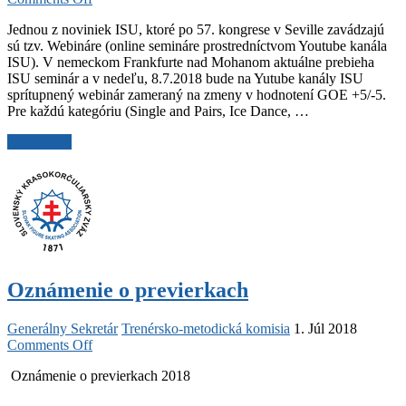
Webinár
Jednou z noviniek ISU, ktoré po 57. kongrese v Seville zavádzajú
ISU
sú tzv. Webináre (online semináre prostredníctvom Youtube kanála
k
ISU). V nemeckom Frankfurte nad Mohanom aktuálne prebieha
zmenám
ISU seminár a v nedeľu, 8.7.2018 bude na Yutube kanály ISU
v
sprítupnený webinár zameraný na zmeny v hodnotení GOE +5/-5.
GOE
Pre každú kategóriu (Single and Pairs, Ice Dance, …
Webinár
Read More
ISU
k
zmenám
v
GOE
Oznámenie o previerkach
Generálny Sekretár
Trenérsko-metodická komisia
1. Júl 2018
on
Comments Off
Oznámenie
Oznámenie o previerkach 2018
o
previerkach