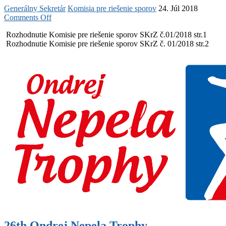
Generálny Sekretár
Komisia pre riešenie sporov
24. Júl 2018
on
Comments Off
Rozhodnutie
Rozhodnutie Komisie pre riešenie sporov SKrZ č.01/2018 str.1
Komisie
Rozhodnutie Komisie pre riešenie sporov SKrZ č. 01/2018 str.2
pre
riešenie
sporov
SKrZ
č.
1/2018
26th Ondrej Nepela Trophy