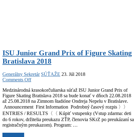
ISU Junior Grand Prix of Figure Skating
Bratislava 2018
Generálny Sekretár
SÚŤAŽE
23. Júl 2018
on
Comments Off
ISU
Medzinárodná krasokorčuliarska súťaž ISU Junior Grand Prix of
Junior
Figure Skating Bratislava 2018 sa bude konať v dňoch 22.08.2018
Grand
až 25.08.2018 na Zimnom štadióne Ondreja Nepelu v Bratislave.
Prix
Announcement First Information Podrobný časový rozpis 〉〉
of
Figure
ENTRIES / RESULTS〈〈 Kúpiť vstupenky (Vstup zdarma: deti
Skating
do 6 rokov, držitelia preukazu ZŤP, členovia SKrZ po preukázaní sa
Bratislava
registračným preukazom). Program: …
2018
ISU
Read More