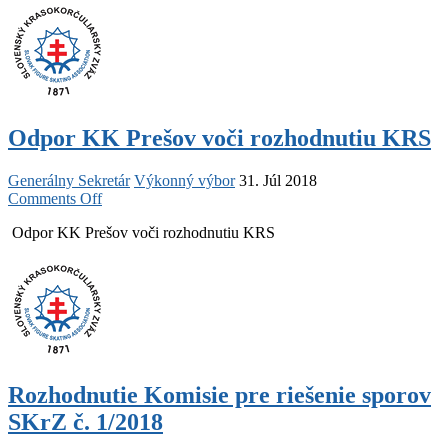
Odpor KK Prešov voči rozhodnutiu KRS
Generálny Sekretár
Výkonný výbor
31. Júl 2018
on
Comments Off
Odpor
Odpor KK Prešov voči rozhodnutiu KRS
KK
Prešov
voči
rozhodnutiu
KRS
Rozhodnutie Komisie pre riešenie sporov
SKrZ č. 1/2018