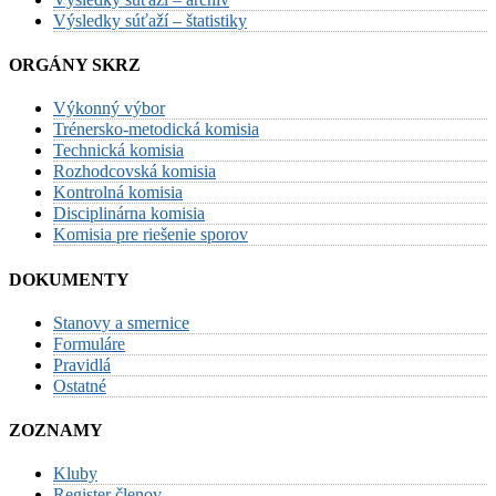
Výsledky súťaží – štatistiky
ORGÁNY SKRZ
Výkonný výbor
Trénersko-metodická komisia
Technická komisia
Rozhodcovská komisia
Kontrolná komisia
Disciplinárna komisia
Komisia pre riešenie sporov
DOKUMENTY
Stanovy a smernice
Formuláre
Pravidlá
Ostatné
ZOZNAMY
Kluby
Register členov