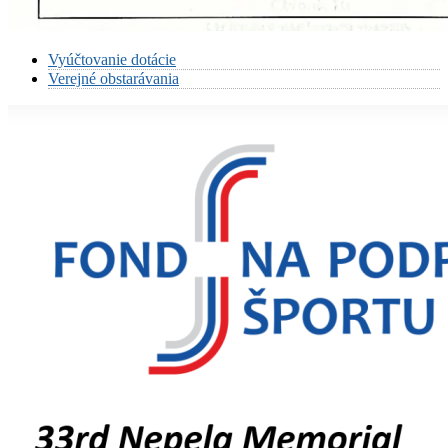
Vyúčtovanie dotácie
Verejné obstarávania