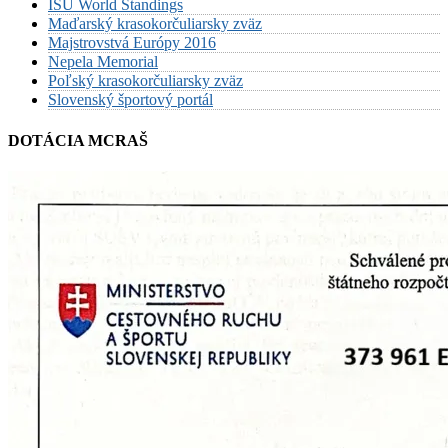
ISU World Standings
Maďarský krasokorčuliarsky zväz
Majstrovstvá Európy 2016
Nepela Memorial
Poľský krasokorčuliarsky zväz
Slovenský športový portál
DOTÁCIA MCRAŠ