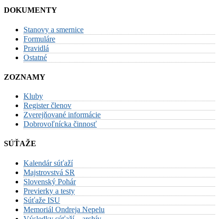
DOKUMENTY
Stanovy a smernice
Formuláre
Pravidlá
Ostatné
ZOZNAMY
Kluby
Register členov
Zverejňované informácie
Dobrovoľnícka činnosť
SÚŤAŽE
Kalendár súťaží
Majstrovstvá SR
Slovenský Pohár
Previerky a testy
Súťaže ISU
Memoriál Ondreja Nepelu
Výsledky súťaží – archív