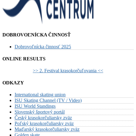
DOBROVOĽNÍCKA ČINNOSŤ
Dobrovoľnícka činnosť 2025
ONLINE RESULTS
>> 2. Festival krasokorčuľovania <<
ODKAZY
International skating union
ISU Skating Channel (TV / Video)
ISU World Standings
Slovenský športový portál
Český krasokorčuliarsky zväz
Poľský krasokorčuliarsky zväz
Maďarský krasokorčuliarsky zväz
Golden skate