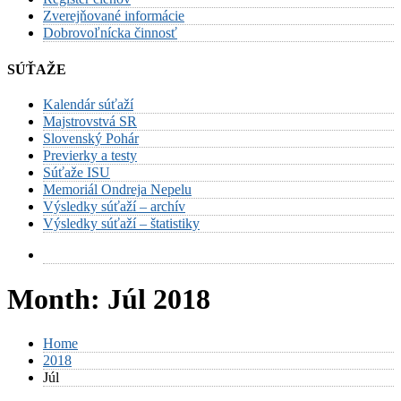
Zverejňované informácie
Dobrovoľnícka činnosť
SÚŤAŽE
Kalendár súťaží
Majstrovstvá SR
Slovenský Pohár
Previerky a testy
Súťaže ISU
Memoriál Ondreja Nepelu
Výsledky súťaží – archív
Výsledky súťaží – štatistiky
Month:
Júl 2018
Home
2018
Júl