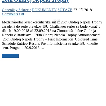
Generálny Sekretár
DOKUMENTY
SÚŤAŽE
23. Júl 2018
on
Comments Off
26th
Medzinárodná krasokorčuliarska súťaž 26th Ondrej Nepela Trophy
Ondrej
zaradená do série pretekov ISU Challenger series sa bude konať v
Nepela
dňoch 19.09.2018 až 22.09.2018 na Zimnom štadióne Ondreja
Trophy
Nepelu v Bratislave. 26th Ondrej Nepela Trophy Announcement
26th Ondrej Nepela Trophy – First Information Coloured Time
Schedule Entries/ Results Pre informácie na stránke ISU kliknite
sem. Program: 20.9.2018 …
26th
Read More
Ondrej
Nepela
Trophy