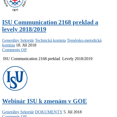
ISU Communication 2168 preklad a
levely 2018/2019
Generálny Sekretár
Technická komisia
Trenérsko-metodická
komisia
18. Júl 2018
on
Comments Off
ISU
ISU Communication 2168 preklad Levely 2018/2019
Communication
2168
preklad
a
levely
2018/2019
Webinár ISU k zmenám v GOE
Generálny Sekretár
DOKUMENTY
5. Júl 2018
on
Comments Off