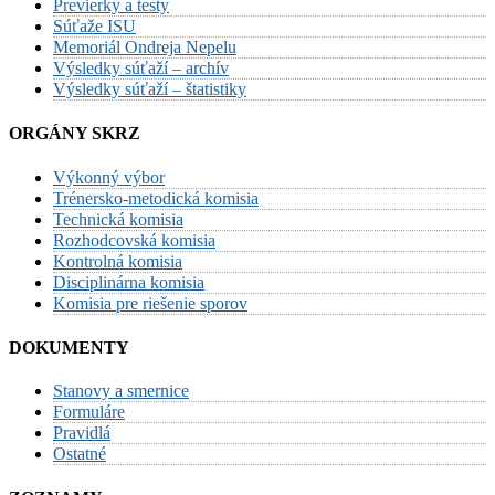
Previerky a testy
Súťaže ISU
Memoriál Ondreja Nepelu
Výsledky súťaží – archív
Výsledky súťaží – štatistiky
ORGÁNY SKRZ
Výkonný výbor
Trénersko-metodická komisia
Technická komisia
Rozhodcovská komisia
Kontrolná komisia
Disciplinárna komisia
Komisia pre riešenie sporov
DOKUMENTY
Stanovy a smernice
Formuláre
Pravidlá
Ostatné