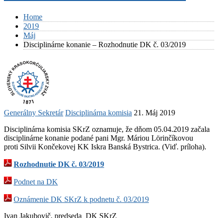
Home
2019
Máj
Disciplinárne konanie – Rozhodnutie DK č. 03/2019
Generálny Sekretár
Disciplinárna komisia
21. Máj 2019
Disciplinárna komisia SKrZ oznamuje, že dňom 05.04.2019 začala
disciplinárne konanie podané pani Mgr. Máriou Lörinčíkovou
proti Silvii Končekovej KK Iskra Banská Bystrica. (Viď. príloha).
Rozhodnutie DK č. 03/2019
Podnet na DK
Oznámenie DK SKrZ k podnetu č. 03/2019
Ivan Jakubovič, predseda DK SKrZ