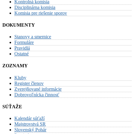
Kontrolná komisia
Disciplinárna komisia
Komisia pre riešenie sporov
DOKUMENTY
Stanovy a smernice
Formuláre
Pravidlá
Ostatné
ZOZNAMY
Kluby
Register členov
Zverejňované informácie
Dobrovoľnícka činnosť
SÚŤAŽE
Kalendár súťaží
Majstrovstvá SR
Slovenský Pohár