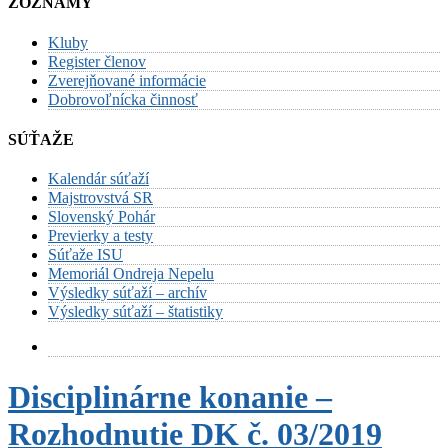
ZOZNAMY
Kluby
Register členov
Zverejňované informácie
Dobrovoľnícka činnosť
SÚŤAŽE
Kalendár súťaží
Majstrovstvá SR
Slovenský Pohár
Previerky a testy
Súťaže ISU
Memoriál Ondreja Nepelu
Výsledky súťaží – archív
Výsledky súťaží – štatistiky
Disciplinárne konanie –
Rozhodnutie DK č. 03/2019