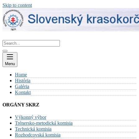
Skip to content
Menu
Home
História
Galéria
Kontakt
ORGÁNY SKRZ
Výkonný výbor
Trénersko-metodická komisia
Technická komisia
Rozhodcovská komisia