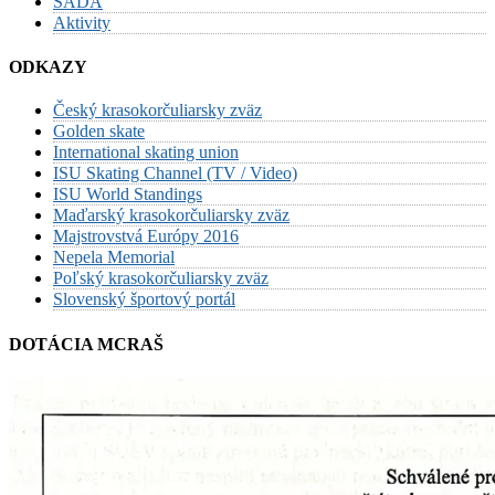
SADA
Aktivity
ODKAZY
Český krasokorčuliarsky zväz
Golden skate
International skating union
ISU Skating Channel (TV / Video)
ISU World Standings
Maďarský krasokorčuliarsky zväz
Majstrovstvá Európy 2016
Nepela Memorial
Poľský krasokorčuliarsky zväz
Slovenský športový portál
DOTÁCIA MCRAŠ