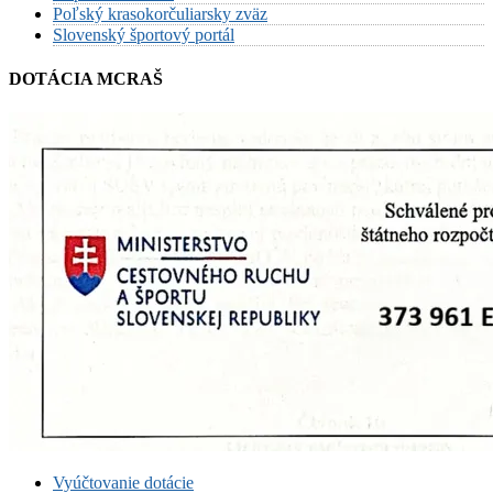
Poľský krasokorčuliarsky zväz
Slovenský športový portál
DOTÁCIA MCRAŠ
Vyúčtovanie dotácie