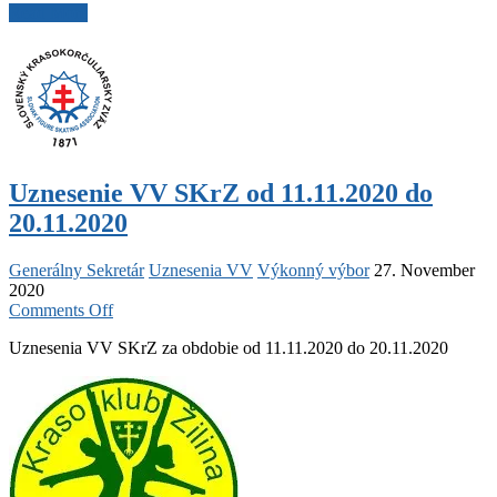
4
Read More
Nationals
Championships
–
Medzinárodné
majstrovstvá
4
krajín
Uznesenie VV SKrZ od 11.11.2020 do
20.11.2020
Generálny Sekretár
Uznesenia VV
Výkonný výbor
27. November
2020
on
Comments Off
Uznesenie
Uznesenia VV SKrZ za obdobie od 11.11.2020 do 20.11.2020
VV
SKrZ
od
11.11.2020
do
20.11.2020