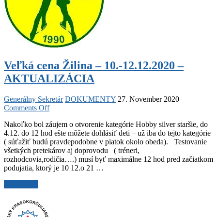
Veľká cena Žilina – 10.-12.12.2020 –
AKTUALIZÁCIA
Generálny Sekretár
DOKUMENTY
27. November 2020
on
Comments Off
Veľká
Nakoľko bol záujem o otvorenie kategórie Hobby silver staršie, do
cena
4.12. do 12 hod ešte môžete dohlásiť deti – už iba do tejto kategórie
Žilina
( súťažiť budú pravdepodobne v piatok okolo obeda). Testovanie
–
všetkých pretekárov aj doprovodu ( tréneri,
10.-12.12.2020
rozhodcovia,rodičia….) musí byť maximálne 12 hod pred začiatkom
–
podujatia, ktorý je 10 12.o 21 …
AKTUALIZÁCIA
Veľká
Read More
cena
Žilina
–