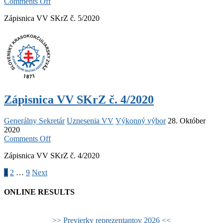
on
Comments Off
Zápisnica
Zápisnica VV SKrZ č. 5/2020
VV
SKrZ
č.
5/2020
Zápisnica VV SKrZ č. 4/2020
Generálny Sekretár
Uznesenia VV
Výkonný výbor
28. Október
2020
on
Comments Off
Zápisnica
Zápisnica VV SKrZ č. 4/2020
VV
SKrZ
Posts
1
2
…
9
Next
č.
4/2020
pagination
ONLINE RESULTS
>> Previerky reprezentantov 2026 <<