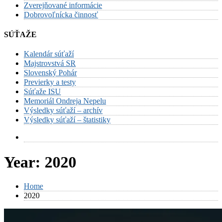
Zverejňované informácie
Dobrovoľnícka činnosť
SÚŤAŽE
Kalendár súťaží
Majstrovstvá SR
Slovenský Pohár
Previerky a testy
Súťaže ISU
Memoriál Ondreja Nepelu
Výsledky súťaží – archív
Výsledky súťaží – štatistiky
Year:
2020
Home
2020