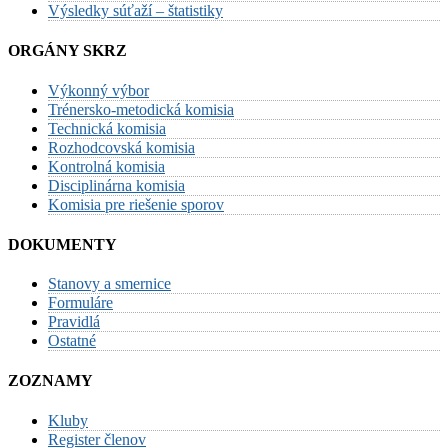
Výsledky súťaží – štatistiky
ORGÁNY SKRZ
Výkonný výbor
Trénersko-metodická komisia
Technická komisia
Rozhodcovská komisia
Kontrolná komisia
Disciplinárna komisia
Komisia pre riešenie sporov
DOKUMENTY
Stanovy a smernice
Formuláre
Pravidlá
Ostatné
ZOZNAMY
Kluby
Register členov