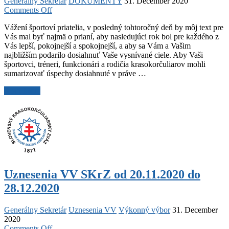
Generálny Sekretár
DOKUMENTY
31. December 2020
on
Comments Off
Novoročný
Vážení športoví priatelia, v posledný tohtoročný deň by môj text pre
pozdrav
Vás mal byť najmä o prianí, aby nasledujúci rok bol pre každého z
predsedu
Vás lepší, pokojnejší a spokojnejší, a aby sa Vám a Vašim
SKrZ
najbližším podarilo dosiahnuť Vaše vysnívané ciele. Aby Vaši
športovci, tréneri, funkcionári a rodičia krasokorčuliarov mohli
sumarizovať úspechy dosiahnuté v práve …
Novoročný
Read More
pozdrav
predsedu
SKrZ
Uznesenia VV SKrZ od 20.11.2020 do
28.12.2020
Generálny Sekretár
Uznesenia VV
Výkonný výbor
31. December
2020
on
Comments Off