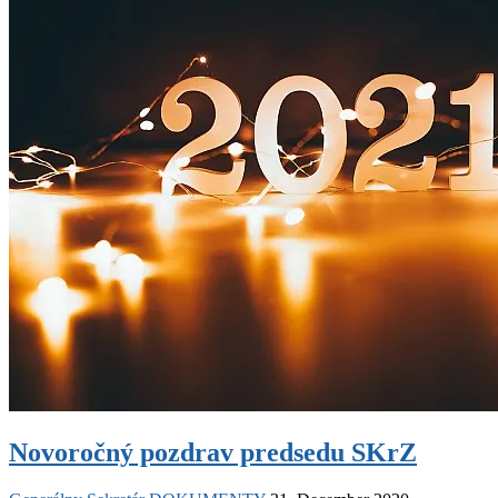
Novoročný pozdrav predsedu SKrZ