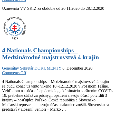
Uznesenia
Uznesenia VV SKrZ za obdobie od 20.11.2020 do 28.12.2020
VV
SKrZ
od
20.11.2020
do
28.12.2020
4 Nationals Championships –
Medzinárodné majstrovstvá 4 krajín
Generálny Sekretár
DOKUMENTY
8. December 2020
on
Comments Off
4
4 Nationals Championships – Medzinárodné majstrovstvá 4 krajín
Nationals
sa budú konať už tento víkend 10.-12.12.2020 v Poľskom Tešíne.
Championships
Vzhľadom na súčasnú epidemiologickú situáciu so šírením COVID-
–
19, prebehne súťaž za prísnych opatrení a svoju účasť potvrdili 3
Medzinárodné
krajiny – hosťujúce Poľsko, Česká republika a Slovensko.
majstrovstvá
Maďarskí reprezentanti svoju účasť nakoniec zrušili. Slovensko sa
4
predstaví v zložení: Seniori – Marko …
krajín