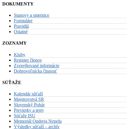
DOKUMENTY
Stanovy a smernice
Formuláre
Pravidlá
Ostatné
ZOZNAMY
Kluby
Register členov
Zverejňované informácie
Dobrovoľnícka činnosť
SÚŤAŽE
Kalendár súťaží
Majstrovstvá SR
Slovenský Pohár
Previerky a testy
Súťaže ISU
Memoriál Ondreja Nepelu
Výsledky súťaží – archív