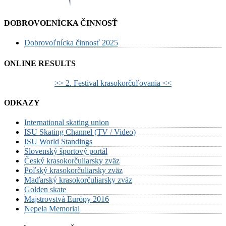
DOBROVOĽNÍCKA ČINNOSŤ
Dobrovoľnícka činnosť 2025
ONLINE RESULTS
>> 2. Festival krasokorčuľovania <<
ODKAZY
International skating union
ISU Skating Channel (TV / Video)
ISU World Standings
Slovenský športový portál
Český krasokorčuliarsky zväz
Poľský krasokorčuliarsky zväz
Maďarský krasokorčuliarsky zväz
Golden skate
Majstrovstvá Európy 2016
Nepela Memorial