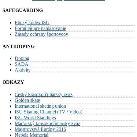
SAFEGUARDING
Etický kódex ISU
Formulár pre nahlasovanie
Zásady ochrany športovcov
ANTIDOPING
Doping
SADA
Aktivity
ODKAZY
Český krasokorčuliarsky zväz
Golden skate
International skating union
ISU Skating Channel (TV / Video)
ISU World Standings
Maďarský krasokorčuliarsky zväz
Majstrovstvá Európy 2016
Nepela Memorial