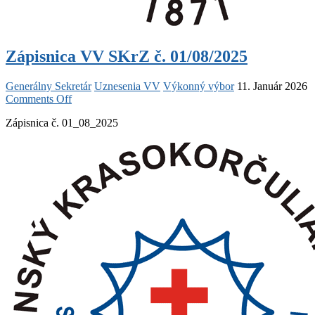
Zápisnica VV SKrZ č. 01/08/2025
Generálny Sekretár
Uznesenia VV
Výkonný výbor
11. Január 2026
on
Comments Off
Zápisnica
Zápisnica č. 01_08_2025
VV
SKrZ
č.
01/08/2025