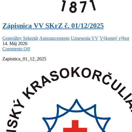
Zápisnica VV SKrZ č. 01/12/2025
Generálny Sekretár
Announcements
Uznesenia VV
Výkonný výbor
14. Máj 2026
on
Comments Off
Zápisnica
Zapisnica_01_12_2025
VV
SKrZ
č.
01/12/2025