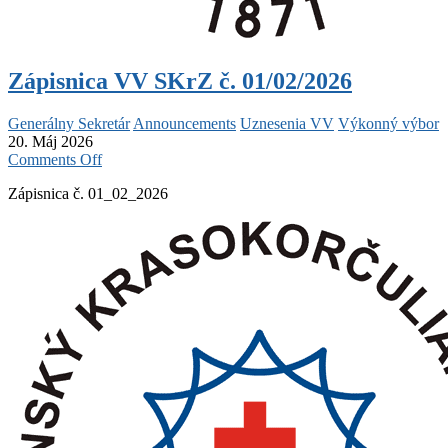
Zápisnica VV SKrZ č. 01/02/2026
Generálny Sekretár
Announcements
Uznesenia VV
Výkonný výbor
20. Máj 2026
on
Comments Off
Zápisnica
Zápisnica č. 01_02_2026
VV
SKrZ
č.
01/02/2026