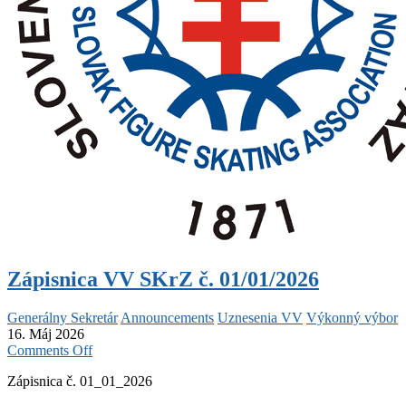
Zápisnica VV SKrZ č. 01/01/2026
Generálny Sekretár
Announcements
Uznesenia VV
Výkonný výbor
16. Máj 2026
on
Comments Off
Zápisnica
Zápisnica č. 01_01_2026
VV
SKrZ