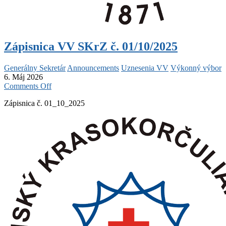
Zápisnica VV SKrZ č. 01/10/2025
Generálny Sekretár
Announcements
Uznesenia VV
Výkonný výbor
6. Máj 2026
on
Comments Off
Zápisnica
Zápisnica č. 01_10_2025
VV
SKrZ
č.
01/10/2025