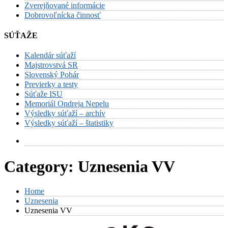
Zverejňované informácie
Dobrovoľnícka činnosť
SÚŤAŽE
Kalendár súťaží
Majstrovstvá SR
Slovenský Pohár
Previerky a testy
Súťaže ISU
Memoriál Ondreja Nepelu
Výsledky súťaží – archív
Výsledky súťaží – štatistiky
Category:
Uznesenia VV
Home
Uznesenia
Uznesenia VV