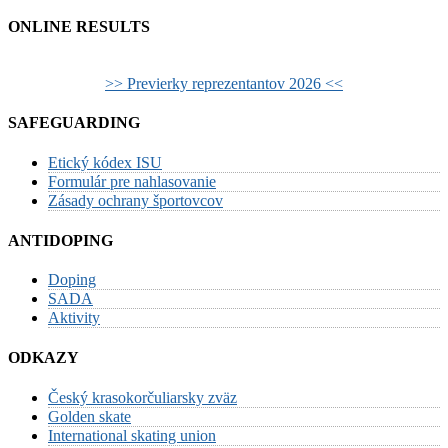
01/07/2025
pagination
ONLINE RESULTS
>> Previerky reprezentantov 2026 <<
SAFEGUARDING
Etický kódex ISU
Formulár pre nahlasovanie
Zásady ochrany športovcov
ANTIDOPING
Doping
SADA
Aktivity
ODKAZY
Český krasokorčuliarsky zväz
Golden skate
International skating union