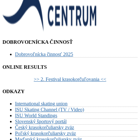
DOBROVOĽNÍCKA ČINNOSŤ
Dobrovoľnícka činnosť 2025
ONLINE RESULTS
>> 2. Festival krasokorčuľovania <<
ODKAZY
International skating union
ISU Skating Channel (TV / Video)
ISU World Standings
Slovenský športový portál
Český krasokorčuliarsky zväz
Poľský krasokorčuliarsky zväz
Maďarský krasokorčuliarsky zväz