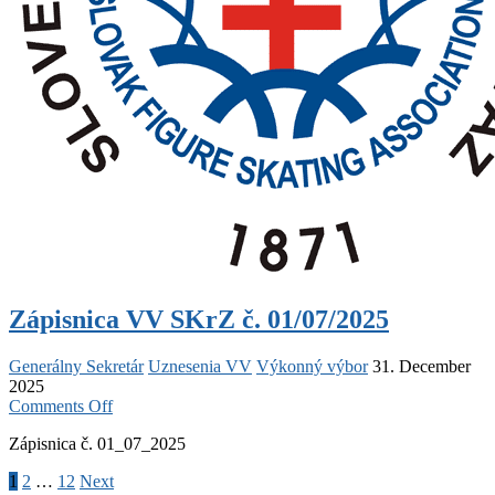
Zápisnica VV SKrZ č. 01/07/2025
Generálny Sekretár
Uznesenia VV
Výkonný výbor
31. December
2025
on
Comments Off
Zápisnica
Zápisnica č. 01_07_2025
VV
SKrZ
Posts
1
2
…
12
Next
č.