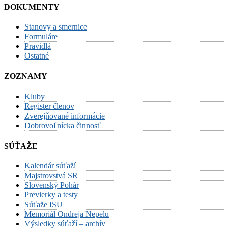
DOKUMENTY
Stanovy a smernice
Formuláre
Pravidlá
Ostatné
ZOZNAMY
Kluby
Register členov
Zverejňované informácie
Dobrovoľnícka činnosť
SÚŤAŽE
Kalendár súťaží
Majstrovstvá SR
Slovenský Pohár
Previerky a testy
Súťaže ISU
Memoriál Ondreja Nepelu
Výsledky súťaží – archív