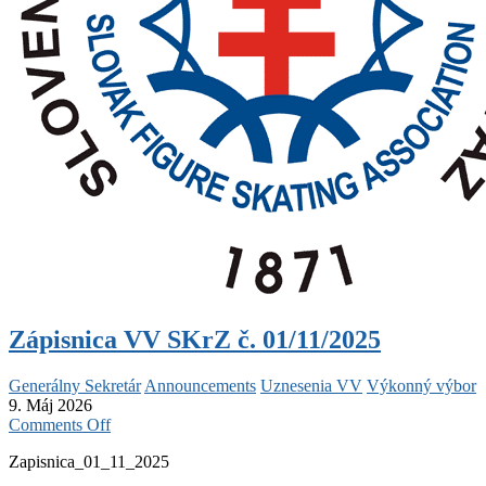
Zápisnica VV SKrZ č. 01/11/2025
Generálny Sekretár
Announcements
Uznesenia VV
Výkonný výbor
9. Máj 2026
on
Comments Off
Zápisnica
Zapisnica_01_11_2025
VV
SKrZ