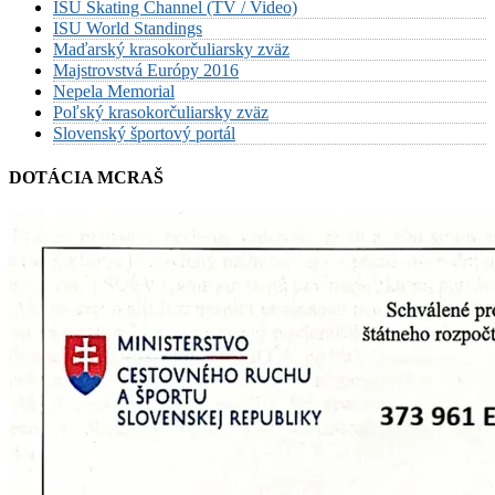
ISU Skating Channel (TV / Video)
ISU World Standings
Maďarský krasokorčuliarsky zväz
Majstrovstvá Európy 2016
Nepela Memorial
Poľský krasokorčuliarsky zväz
Slovenský športový portál
DOTÁCIA MCRAŠ