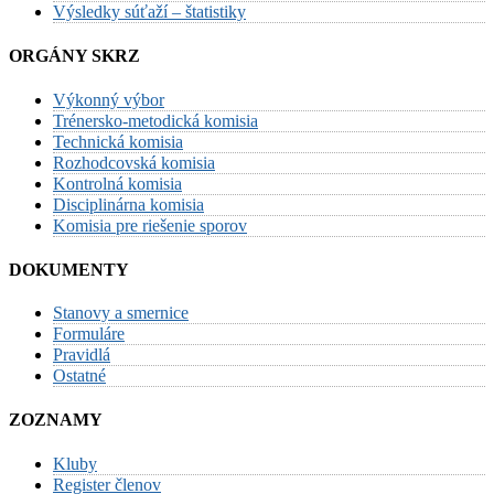
Výsledky súťaží – štatistiky
ORGÁNY SKRZ
Výkonný výbor
Trénersko-metodická komisia
Technická komisia
Rozhodcovská komisia
Kontrolná komisia
Disciplinárna komisia
Komisia pre riešenie sporov
DOKUMENTY
Stanovy a smernice
Formuláre
Pravidlá
Ostatné
ZOZNAMY
Kluby
Register členov