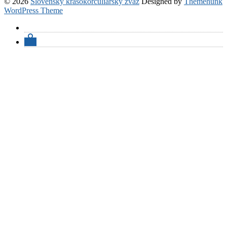
© 2026
Slovenský krasokorčuliarsky zväz
Designed by
Themehunk
WordPress Theme