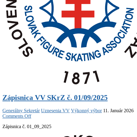
Zápisnica VV SKrZ č. 01/09/2025
Generálny Sekretár
Uznesenia VV
Výkonný výbor
11. Január 2026
on
Comments Off
Zápisnica
Zápisnica č. 01_09_2025
VV
SKrZ