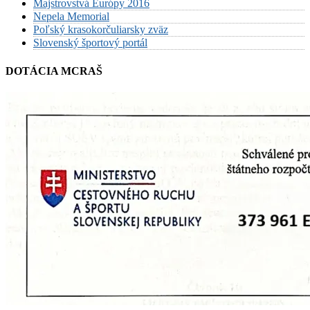
Majstrovstvá Európy 2016
Nepela Memorial
Poľský krasokorčuliarsky zväz
Slovenský športový portál
DOTÁCIA MCRAŠ