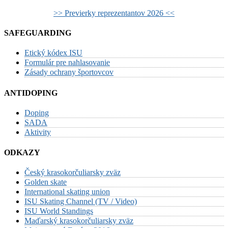
>> Previerky reprezentantov 2026 <<
SAFEGUARDING
Etický kódex ISU
Formulár pre nahlasovanie
Zásady ochrany športovcov
ANTIDOPING
Doping
SADA
Aktivity
ODKAZY
Český krasokorčuliarsky zväz
Golden skate
International skating union
ISU Skating Channel (TV / Video)
ISU World Standings
Maďarský krasokorčuliarsky zväz