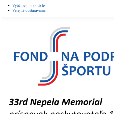
Vyúčtovanie dotácie
Verejné obstarávania