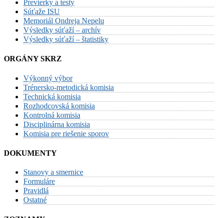
Previerky a testy
Súťaže ISU
Memoriál Ondreja Nepelu
Výsledky súťaží – archív
Výsledky súťaží – štatistiky
ORGÁNY SKRZ
Výkonný výbor
Trénersko-metodická komisia
Technická komisia
Rozhodcovská komisia
Kontrolná komisia
Disciplinárna komisia
Komisia pre riešenie sporov
DOKUMENTY
Stanovy a smernice
Formuláre
Pravidlá
Ostatné