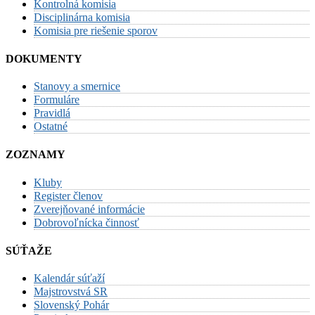
Kontrolná komisia
Disciplinárna komisia
Komisia pre riešenie sporov
DOKUMENTY
Stanovy a smernice
Formuláre
Pravidlá
Ostatné
ZOZNAMY
Kluby
Register členov
Zverejňované informácie
Dobrovoľnícka činnosť
SÚŤAŽE
Kalendár súťaží
Majstrovstvá SR
Slovenský Pohár