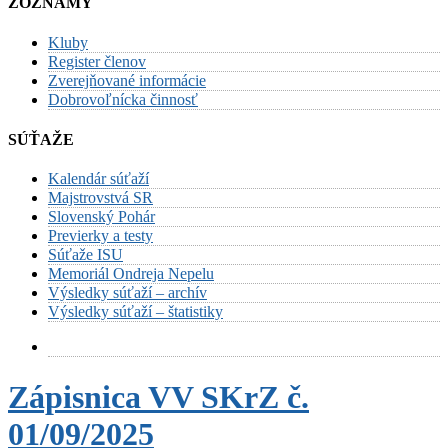
ZOZNAMY
Kluby
Register členov
Zverejňované informácie
Dobrovoľnícka činnosť
SÚŤAŽE
Kalendár súťaží
Majstrovstvá SR
Slovenský Pohár
Previerky a testy
Súťaže ISU
Memoriál Ondreja Nepelu
Výsledky súťaží – archív
Výsledky súťaží – štatistiky
Zápisnica VV SKrZ č.
01/09/2025