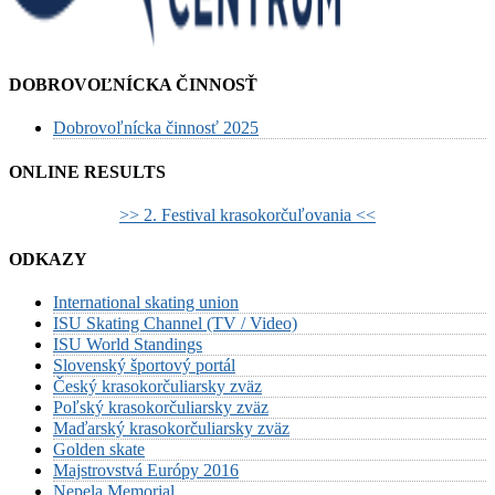
DOBROVOĽNÍCKA ČINNOSŤ
Dobrovoľnícka činnosť 2025
ONLINE RESULTS
>> 2. Festival krasokorčuľovania <<
ODKAZY
International skating union
ISU Skating Channel (TV / Video)
ISU World Standings
Slovenský športový portál
Český krasokorčuliarsky zväz
Poľský krasokorčuliarsky zväz
Maďarský krasokorčuliarsky zväz
Golden skate
Majstrovstvá Európy 2016
Nepela Memorial