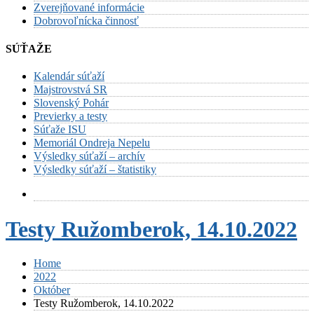
Zverejňované informácie
Dobrovoľnícka činnosť
SÚŤAŽE
Kalendár súťaží
Majstrovstvá SR
Slovenský Pohár
Previerky a testy
Súťaže ISU
Memoriál Ondreja Nepelu
Výsledky súťaží – archív
Výsledky súťaží – štatistiky
Testy Ružomberok, 14.10.2022
Home
2022
Október
Testy Ružomberok, 14.10.2022