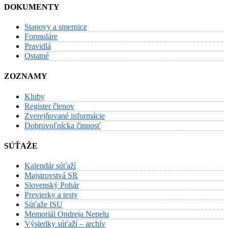
DOKUMENTY
Stanovy a smernice
Formuláre
Pravidlá
Ostatné
ZOZNAMY
Kluby
Register členov
Zverejňované informácie
Dobrovoľnícka činnosť
SÚŤAŽE
Kalendár súťaží
Majstrovstvá SR
Slovenský Pohár
Previerky a testy
Súťaže ISU
Memoriál Ondreja Nepelu
Výsledky súťaží – archív