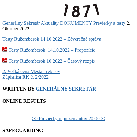
Generálny Sekretár
Aktuality
DOKUMENTY
Previerky a testy
2.
Október 2022
Testy Ružomberok 14.10.2022 – Záverečná správa
Testy Ružomberok, 14.10.2022 – Propozície
Testy Ružomberok 10.2022 – Časový rozpis
Post
2. Veľká cena Mesta Trebišov
Zápisnica RK č. 2/2022
navigation
WRITTEN BY
GENERÁLNY SEKRETÁR
ONLINE RESULTS
>> Previerky reprezentantov 2026 <<
SAFEGUARDING