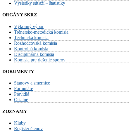
Výsledky súťaží – štatistiky
ORGÁNY SKRZ
Výkonný výbor
Trénersko-metodická komisia
Technická komisia
Rozhodcovská komisia
Kontrolná komisia
Disciplinárna komisia
Komisia pre riešenie sporov
DOKUMENTY
Stanovy a smernice
Formuláre
Pravidlá
Ostatné
ZOZNAMY
Kluby
Register členov