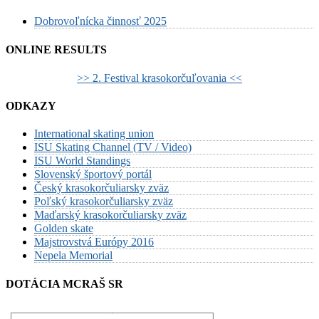
Dobrovoľnícka činnosť 2025
ONLINE RESULTS
>> 2. Festival krasokorčuľovania <<
ODKAZY
International skating union
ISU Skating Channel (TV / Video)
ISU World Standings
Slovenský športový portál
Český krasokorčuliarsky zväz
Poľský krasokorčuliarsky zväz
Maďarský krasokorčuliarsky zväz
Golden skate
Majstrovstvá Európy 2016
Nepela Memorial
DOTÁCIA MCRAŠ SR