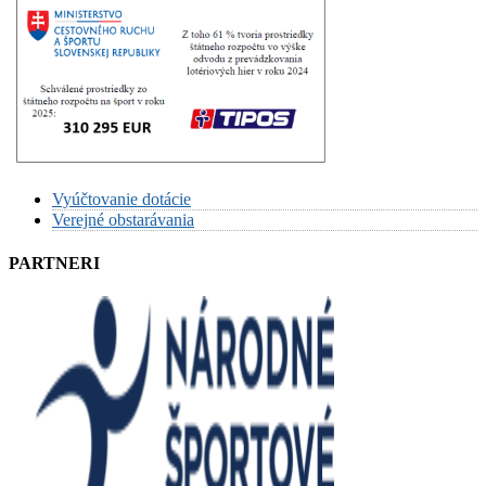
Vyúčtovanie dotácie
Verejné obstarávania
PARTNERI