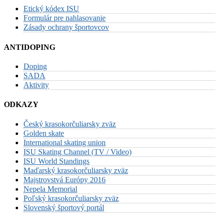
Etický kódex ISU
Formulár pre nahlasovanie
Zásady ochrany športovcov
ANTIDOPING
Doping
SADA
Aktivity
ODKAZY
Český krasokorčuliarsky zväz
Golden skate
International skating union
ISU Skating Channel (TV / Video)
ISU World Standings
Maďarský krasokorčuliarsky zväz
Majstrovstvá Európy 2016
Nepela Memorial
Poľský krasokorčuliarsky zväz
Slovenský športový portál