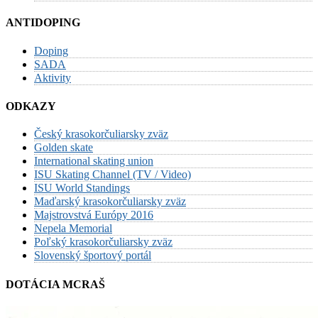
ANTIDOPING
Doping
SADA
Aktivity
ODKAZY
Český krasokorčuliarsky zväz
Golden skate
International skating union
ISU Skating Channel (TV / Video)
ISU World Standings
Maďarský krasokorčuliarsky zväz
Majstrovstvá Európy 2016
Nepela Memorial
Poľský krasokorčuliarsky zväz
Slovenský športový portál
DOTÁCIA MCRAŠ