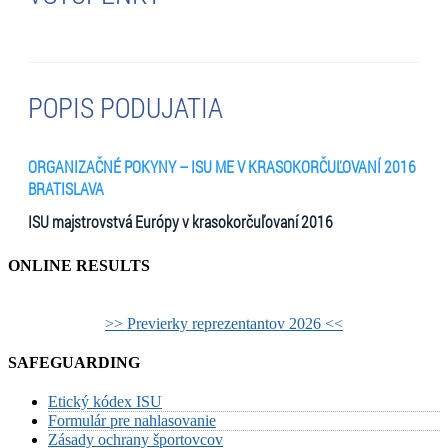
ONLINE RESULTS
>> Previerky reprezentantov 2026 <<
SAFEGUARDING
Etický kódex ISU
Formulár pre nahlasovanie
Zásady ochrany športovcov