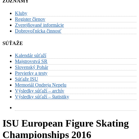
ZOZNAMY
Kluby
Register členov
Zverejňované informácie
Dobrovoľnícka činnosť
SÚŤAŽE
Kalendár súťaží
Majstrovstvá SR
Slovenský Pohár
Previerky a testy
Súťaže ISU
Memoriál Ondreja Nepelu
Výsledky súťaží – archív
Výsledky súťaží – štatistiky
ISU European Figure Skating
Championships 2016