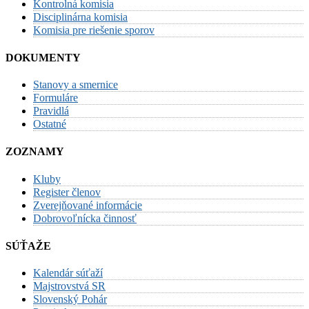
Kontrolná komisia
Disciplinárna komisia
Komisia pre riešenie sporov
DOKUMENTY
Stanovy a smernice
Formuláre
Pravidlá
Ostatné
ZOZNAMY
Kluby
Register členov
Zverejňované informácie
Dobrovoľnícka činnosť
SÚŤAŽE
Kalendár súťaží
Majstrovstvá SR
Slovenský Pohár