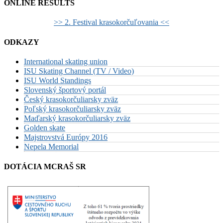
ONLINE RESULTS
>> 2. Festival krasokorčuľovania <<
ODKAZY
International skating union
ISU Skating Channel (TV / Video)
ISU World Standings
Slovenský športový portál
Český krasokorčuliarsky zväz
Poľský krasokorčuliarsky zväz
Maďarský krasokorčuliarsky zväz
Golden skate
Majstrovstvá Európy 2016
Nepela Memorial
DOTÁCIA MCRAŠ SR