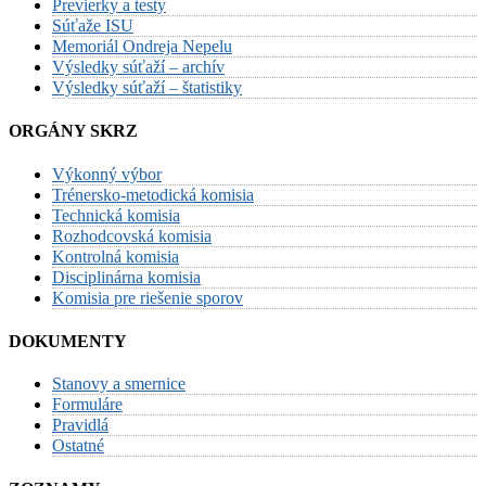
Previerky a testy
Súťaže ISU
Memoriál Ondreja Nepelu
Výsledky súťaží – archív
Výsledky súťaží – štatistiky
ORGÁNY SKRZ
Výkonný výbor
Trénersko-metodická komisia
Technická komisia
Rozhodcovská komisia
Kontrolná komisia
Disciplinárna komisia
Komisia pre riešenie sporov
DOKUMENTY
Stanovy a smernice
Formuláre
Pravidlá
Ostatné