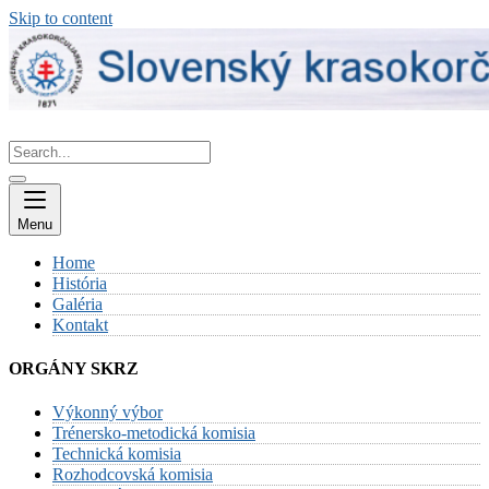
Skip to content
Menu
Home
História
Galéria
Kontakt
ORGÁNY SKRZ
Výkonný výbor
Trénersko-metodická komisia
Technická komisia
Rozhodcovská komisia