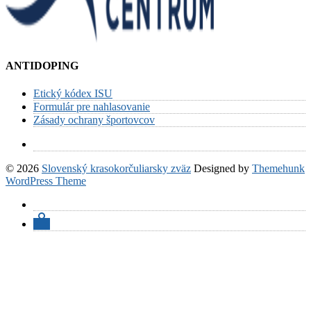
ANTIDOPING
Etický kódex ISU
Formulár pre nahlasovanie
Zásady ochrany športovcov
© 2026
Slovenský krasokorčuliarsky zväz
Designed by
Themehunk
WordPress Theme