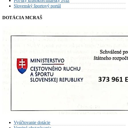
Poľský krasokorčuliarsky zväz
Slovenský športový portál
DOTÁCIA MCRAŠ
Vyúčtovanie dotácie
Verejné obstarávania