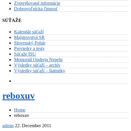
Zverejňované informácie
Dobrovoľnícka činnosť
SÚŤAŽE
Kalendár súťaží
Majstrovstvá SR
Slovenský Pohár
Previerky a testy
Súťaže ISU
Memoriál Ondreja Nepelu
Výsledky súťaží – archív
Výsledky súťaží – štatistiky
reboxuv
Home
reboxuv
admin
22. December 2011