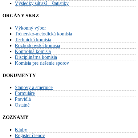
Výsledky súťaží – štatistiky
ORGÁNY SKRZ
Výkonný výbor
Trénersko-metodická komisia
Technická komisia
Rozhodcovská komisia
Kontrolná komisia
Disciplinárna komisia
Komisia pre riešenie sporov
DOKUMENTY
Stanovy a smernice
Formuláre
Pravidlá
Ostatné
ZOZNAMY
Kluby
Register členov