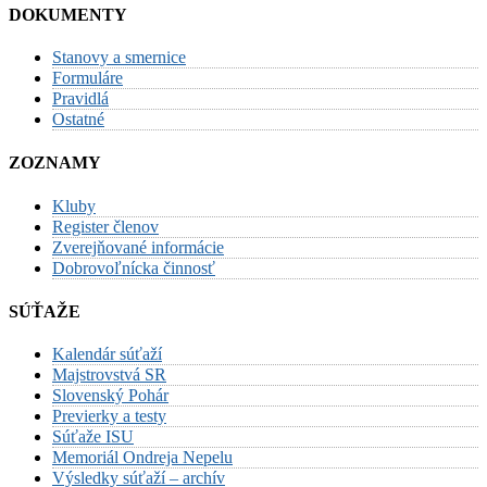
DOKUMENTY
Stanovy a smernice
Formuláre
Pravidlá
Ostatné
ZOZNAMY
Kluby
Register členov
Zverejňované informácie
Dobrovoľnícka činnosť
SÚŤAŽE
Kalendár súťaží
Majstrovstvá SR
Slovenský Pohár
Previerky a testy
Súťaže ISU
Memoriál Ondreja Nepelu
Výsledky súťaží – archív