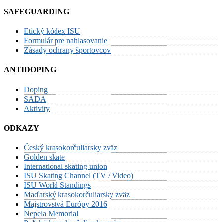
SAFEGUARDING
Etický kódex ISU
Formulár pre nahlasovanie
Zásady ochrany športovcov
ANTIDOPING
Doping
SADA
Aktivity
ODKAZY
Český krasokorčuliarsky zväz
Golden skate
International skating union
ISU Skating Channel (TV / Video)
ISU World Standings
Maďarský krasokorčuliarsky zväz
Majstrovstvá Európy 2016
Nepela Memorial