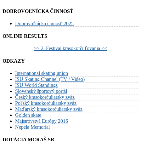
DOBROVOĽNÍCKA ČINNOSŤ
Dobrovoľnícka činnosť 2025
ONLINE RESULTS
>> 2. Festival krasokorčuľovania <<
ODKAZY
International skating union
ISU Skating Channel (TV / Video)
ISU World Standings
Slovenský športový portál
Český krasokorčuliarsky zväz
Poľský krasokorčuliarsky zväz
Maďarský krasokorčuliarsky zväz
Golden skate
Majstrovstvá Európy 2016
Nepela Memorial
DOTÁCIA MCRAŠ SR