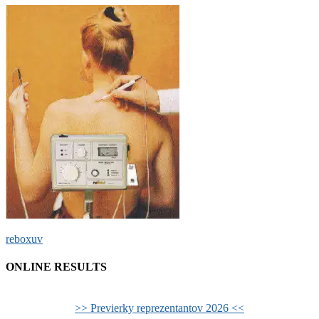
Post
reboxuv
navigation
ONLINE RESULTS
>> Previerky reprezentantov 2026 <<