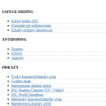
SAFEGUARDING
Etický kódex ISU
Formulár pre nahlasovanie
Zásady ochrany športovcov
ANTIDOPING
Doping
SADA
Aktivity
ODKAZY
Český krasokorčuliarsky zväz
Golden skate
International skating union
ISU Skating Channel (TV / Video)
ISU World Standings
Maďarský krasokorčuliarsky zväz
Majstrovstvá Európy 2016