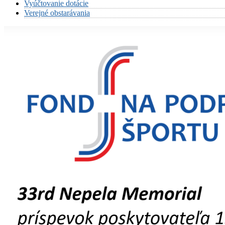
Vyúčtovanie dotácie
Verejné obstarávania