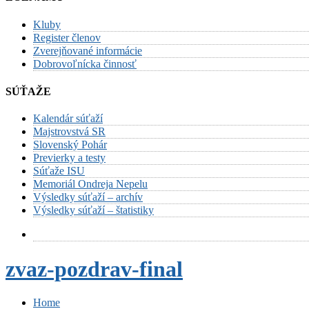
Kluby
Register členov
Zverejňované informácie
Dobrovoľnícka činnosť
SÚŤAŽE
Kalendár súťaží
Majstrovstvá SR
Slovenský Pohár
Previerky a testy
Súťaže ISU
Memoriál Ondreja Nepelu
Výsledky súťaží – archív
Výsledky súťaží – štatistiky
zvaz-pozdrav-final
Home