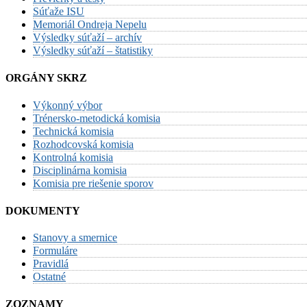
Súťaže ISU
Memoriál Ondreja Nepelu
Výsledky súťaží – archív
Výsledky súťaží – štatistiky
ORGÁNY SKRZ
Výkonný výbor
Trénersko-metodická komisia
Technická komisia
Rozhodcovská komisia
Kontrolná komisia
Disciplinárna komisia
Komisia pre riešenie sporov
DOKUMENTY
Stanovy a smernice
Formuláre
Pravidlá
Ostatné
ZOZNAMY