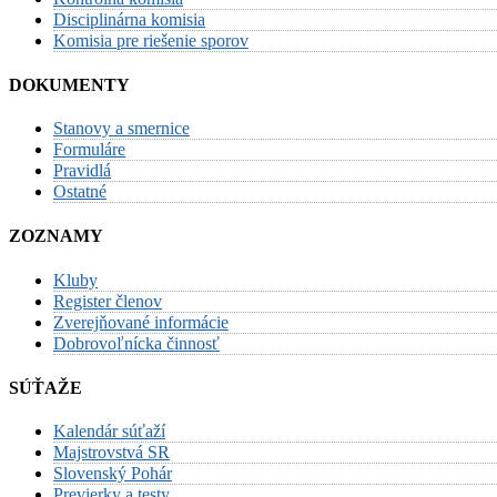
Disciplinárna komisia
Komisia pre riešenie sporov
DOKUMENTY
Stanovy a smernice
Formuláre
Pravidlá
Ostatné
ZOZNAMY
Kluby
Register členov
Zverejňované informácie
Dobrovoľnícka činnosť
SÚŤAŽE
Kalendár súťaží
Majstrovstvá SR
Slovenský Pohár
Previerky a testy