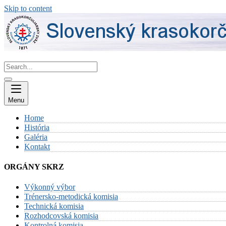
Skip to content
Menu
Home
História
Galéria
Kontakt
ORGÁNY SKRZ
Výkonný výbor
Trénersko-metodická komisia
Technická komisia
Rozhodcovská komisia
Kontrolná komisia