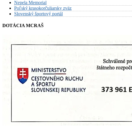
Nepela Memorial
Poľský krasokorčuliarsky zväz
Slovenský športový portál
DOTÁCIA MCRAŠ