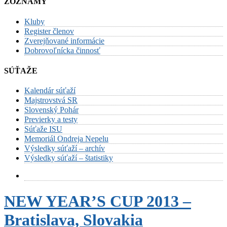
ZOZNAMY
Kluby
Register členov
Zverejňované informácie
Dobrovoľnícka činnosť
SÚŤAŽE
Kalendár súťaží
Majstrovstvá SR
Slovenský Pohár
Previerky a testy
Súťaže ISU
Memoriál Ondreja Nepelu
Výsledky súťaží – archív
Výsledky súťaží – štatistiky
NEW YEAR’S CUP 2013 –
Bratislava, Slovakia