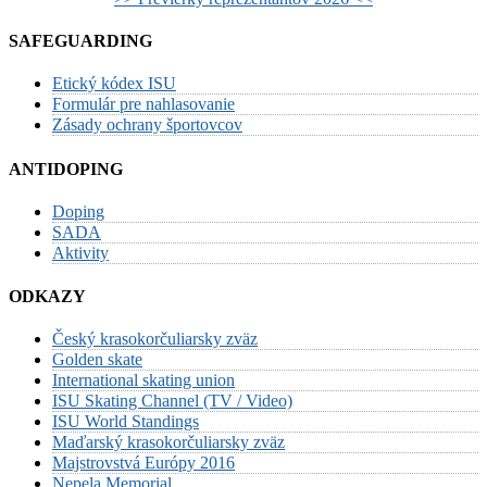
SAFEGUARDING
Etický kódex ISU
Formulár pre nahlasovanie
Zásady ochrany športovcov
ANTIDOPING
Doping
SADA
Aktivity
ODKAZY
Český krasokorčuliarsky zväz
Golden skate
International skating union
ISU Skating Channel (TV / Video)
ISU World Standings
Maďarský krasokorčuliarsky zväz
Majstrovstvá Európy 2016
Nepela Memorial