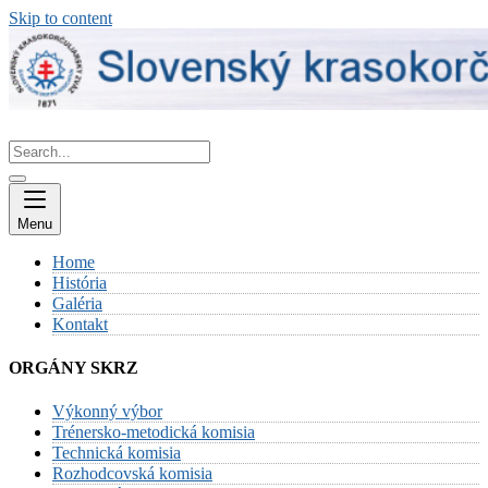
Skip to content
Menu
Home
História
Galéria
Kontakt
ORGÁNY SKRZ
Výkonný výbor
Trénersko-metodická komisia
Technická komisia
Rozhodcovská komisia