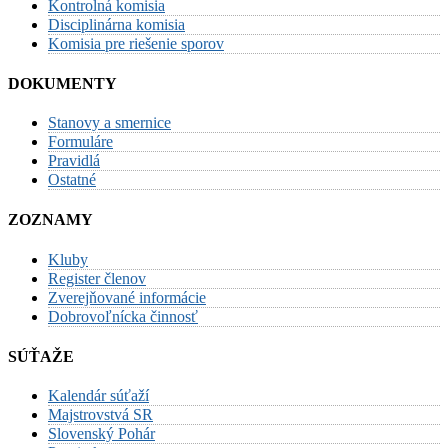
Kontrolná komisia
Disciplinárna komisia
Komisia pre riešenie sporov
DOKUMENTY
Stanovy a smernice
Formuláre
Pravidlá
Ostatné
ZOZNAMY
Kluby
Register členov
Zverejňované informácie
Dobrovoľnícka činnosť
SÚŤAŽE
Kalendár súťaží
Majstrovstvá SR
Slovenský Pohár