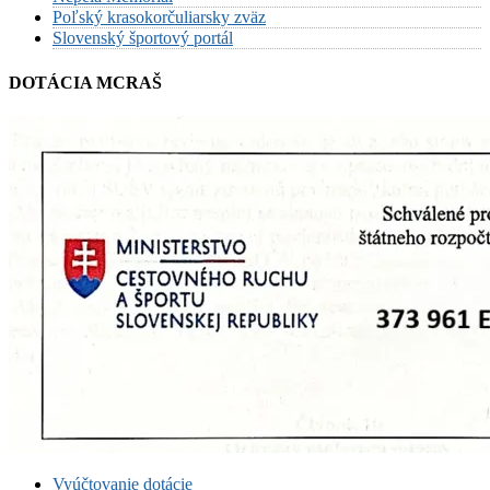
Poľský krasokorčuliarsky zväz
Slovenský športový portál
DOTÁCIA MCRAŠ
Vyúčtovanie dotácie