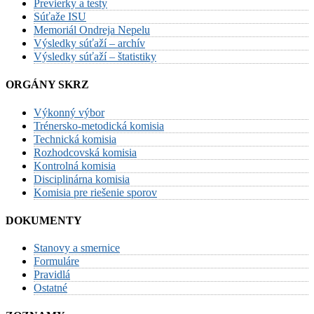
Previerky a testy
Súťaže ISU
Memoriál Ondreja Nepelu
Výsledky súťaží – archív
Výsledky súťaží – štatistiky
ORGÁNY SKRZ
Výkonný výbor
Trénersko-metodická komisia
Technická komisia
Rozhodcovská komisia
Kontrolná komisia
Disciplinárna komisia
Komisia pre riešenie sporov
DOKUMENTY
Stanovy a smernice
Formuláre
Pravidlá
Ostatné