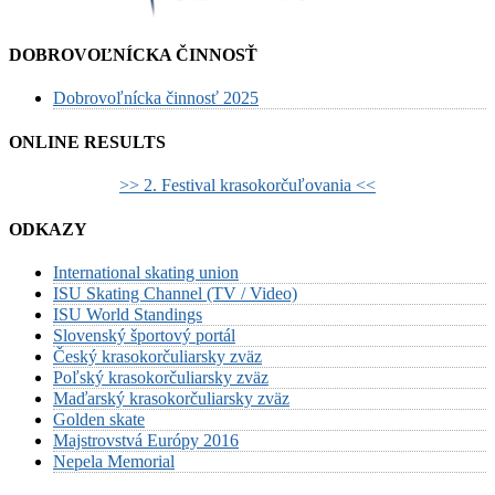
DOBROVOĽNÍCKA ČINNOSŤ
Dobrovoľnícka činnosť 2025
ONLINE RESULTS
>> 2. Festival krasokorčuľovania <<
ODKAZY
International skating union
ISU Skating Channel (TV / Video)
ISU World Standings
Slovenský športový portál
Český krasokorčuliarsky zväz
Poľský krasokorčuliarsky zväz
Maďarský krasokorčuliarsky zväz
Golden skate
Majstrovstvá Európy 2016
Nepela Memorial