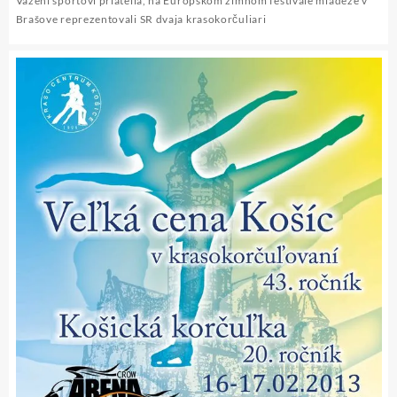
Vážení športoví priatelia, na Európskom zimnom festivale mládeže v
EYOWF
Brašove reprezentovali SR dvaja krasokorčuliari
Brašov
2013