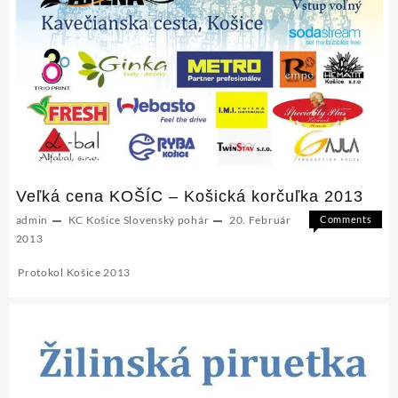
Veľká cena KOŠÍC – Košická korčuľka 2013
admin
KC Košice
Slovenský pohár
20. Február
Comments
on
Off
2013
Veľká
Protokol Košice 2013
cena
KOŠÍC
–
Košická
korčuľka
2013