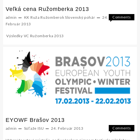
Veľká cena Ružomberka 2013
admin
KK Ruža Ružomberok
Slovenský pohár
24.
Comments
on
Off
Február 2013
Veľká
Výsledky VC Ružomberka 2013
cena
Ružombe
2013
EYOWF Brašov 2013
admin
Súťaže ISU
24. Február 2013
Comments
on
Off