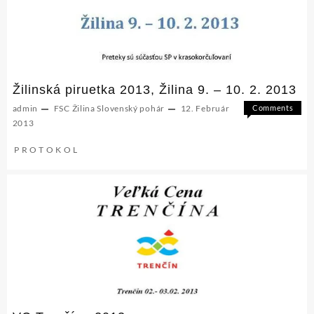
Žilinská piruetka 2013, Žilina 9. – 10. 2. 2013
admin
FSC Žilina
Slovenský pohár
12. Február
Comments
on
Off
2013
Žilinská
P R O T O K O L
piruetka
2013,
Žilina
9.
–
10.
2.
2013