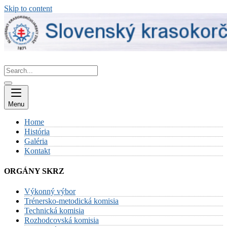
Skip to content
Menu
Home
História
Galéria
Kontakt
ORGÁNY SKRZ
Výkonný výbor
Trénersko-metodická komisia
Technická komisia
Rozhodcovská komisia