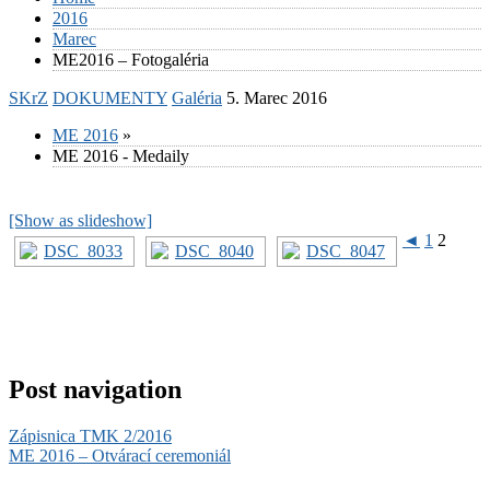
2016
Marec
ME2016 – Fotogaléria
SKrZ
DOKUMENTY
Galéria
5. Marec 2016
ME 2016
»
ME 2016 - Medaily
[Show as slideshow]
◄
1
2
Post navigation
Zápisnica TMK 2/2016
ME 2016 – Otvárací ceremoniál