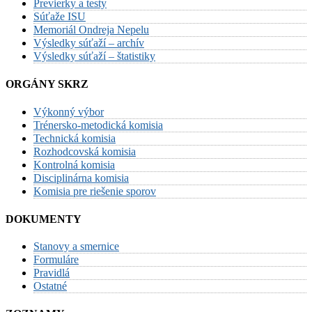
Previerky a testy
Súťaže ISU
Memoriál Ondreja Nepelu
Výsledky súťaží – archív
Výsledky súťaží – štatistiky
ORGÁNY SKRZ
Výkonný výbor
Trénersko-metodická komisia
Technická komisia
Rozhodcovská komisia
Kontrolná komisia
Disciplinárna komisia
Komisia pre riešenie sporov
DOKUMENTY
Stanovy a smernice
Formuláre
Pravidlá
Ostatné