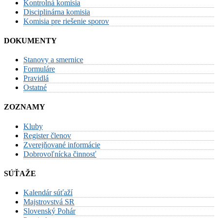
Kontrolná komisia
Disciplinárna komisia
Komisia pre riešenie sporov
DOKUMENTY
Stanovy a smernice
Formuláre
Pravidlá
Ostatné
ZOZNAMY
Kluby
Register členov
Zverejňované informácie
Dobrovoľnícka činnosť
SÚŤAŽE
Kalendár súťaží
Majstrovstvá SR
Slovenský Pohár