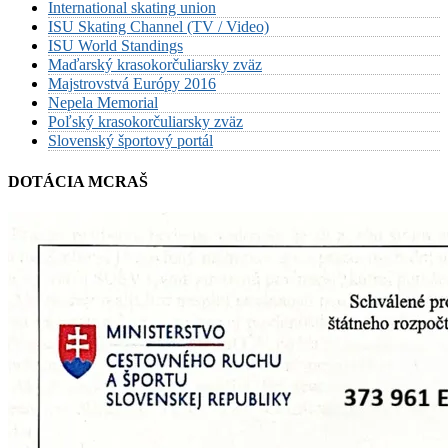
International skating union
ISU Skating Channel (TV / Video)
ISU World Standings
Maďarský krasokorčuliarsky zväz
Majstrovstvá Európy 2016
Nepela Memorial
Poľský krasokorčuliarsky zväz
Slovenský športový portál
DOTÁCIA MCRAŠ