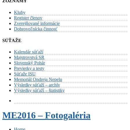
ZOZNAMY
Kluby
Register členov
Zverejňované informácie
Dobrovoľnícka činnosť
SÚŤAŽE
Kalendár súťaží
Majstrovstvá SR
Slovenský Pohár
Previerky a testy
Súťaže ISU
Memoriál Ondreja Nepelu
Výsledky súťaží – archív
Výsledky súťaží – štatistiky
ME2016 – Fotogaléria
Home