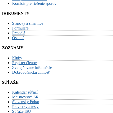
Komisia pre riešenie sporov
DOKUMENTY
Stanovy a smernice
Formuláre
Pravidlá
Ostatné
ZOZNAMY
Kluby
Register členov
Zverejňované informácie
Dobrovoľnícka činnosť
SÚŤAŽE
Kalendár súťaží
Majstrovstvá SR
Slovenský Pohár
Previerky a testy
Súťaže ISU