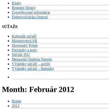
Kluby
Register členov
Zverejňované informácie
Dobrovoľnícka činnosť
SÚŤAŽE
Kalendár súťaží
Majstrovstvá SR
Slovenský Pohár
Previerky a testy
Súťaže ISU
Memoriál Ondreja Nepelu
Výsledky súťaží – archív
Výsledky súťaží – štatistiky
Month:
Február 2012
Home
2012