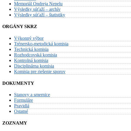
Memoriál Ondreja Nepelu
Výsledky súťaží – archív
Výsledky súťaží – štatistiky
ORGÁNY SKRZ
Výkonný výbor
Trénersko-metodická komisia
Technická komisia
Rozhodcovská komisia
Kontrolná komisia
Disciplinárna komisia
Komisia pre riešenie sporov
DOKUMENTY
Stanovy a smernice
Formuláre
Pravidlá
Ostatné
ZOZNAMY