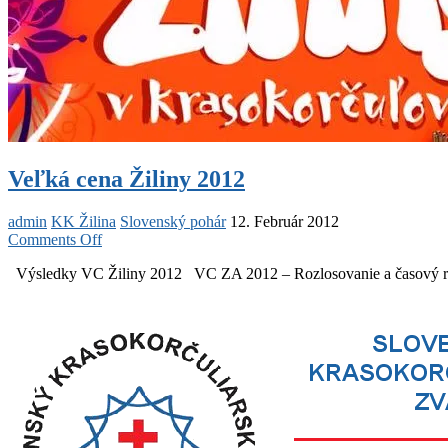
Veľká cena Žiliny 2012
admin
KK Žilina
Slovenský pohár
12. Február 2012
on
Comments Off
Veľká
Výsledky VC Žiliny 2012 VC ZA 2012 – Rozlosovanie a časový ro
cena
Žiliny
2012