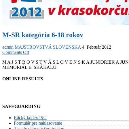
M-SR kategória 6-18 rokov
admin
MAJSTROVSTVÁ SLOVENSKA
4. Február 2012
on
Comments Off
M-
M A J S T R O V S T V Á S L O V E N S K A JUNIORIE
SR
MEMORIÁL E. SKÁKALU
kategória
6-
18
ONLINE RESULTS
rokov
SAFEGUARDING
Etický kódex ISU
Formulár pre nahlasovanie
Zásady ochrany športovcov