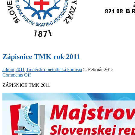
Zápisnice TMK rok 2011
admin
2011
Trenérsko-metodická komisia
5. Február 2012
on
Comments Off
Zápisnice
ZÁPISNICE TMK 2011
TMK
rok
2011