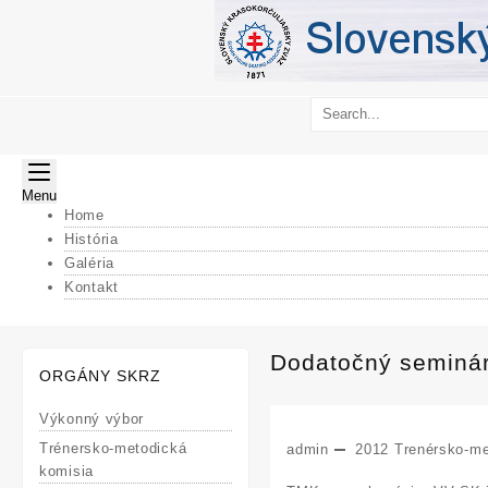
Skip
to
content
Menu
Home
História
Galéria
Kontakt
Dodatočný seminár tr
ORGÁNY SKRZ
Výkonný výbor
Trénersko-metodická
admin
2012
Trenérsko-me
komisia