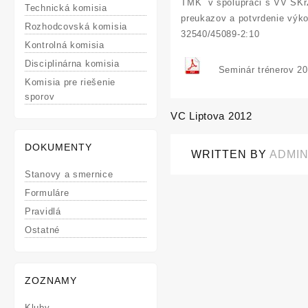
TMK v spolupráci s VV SKrZ 
Technická komisia
preukazov a potvrdenie výko
Rozhodcovská komisia
32540/45089-2:10
Kontrolná komisia
Disciplinárna komisia
Seminár trénerov 2
Komisia pre riešenie
sporov
VC Liptova 2012
Post
navigation
DOKUMENTY
WRITTEN BY
ADMI
Stanovy a smernice
Formuláre
Pravidlá
Ostatné
ZOZNAMY
Kluby