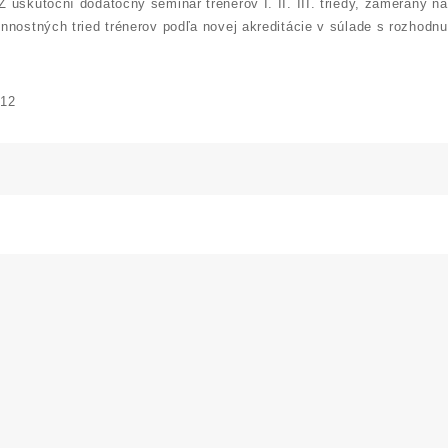
uskutoční dodatočný seminár trénerov I. II. III. triedy, zameraný 
nnostných tried trénerov podľa novej akreditácie v súlade s rozhod
012
N