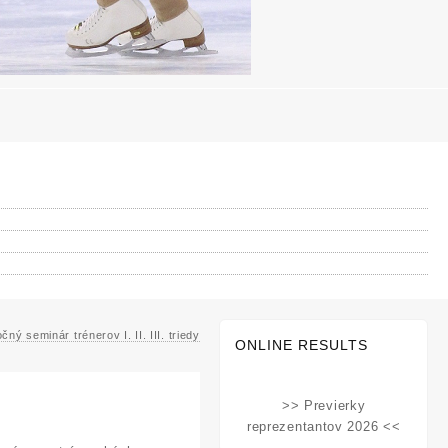
čný seminár trénerov I. II. III. triedy
ONLINE RESULTS
>> Previerky
reprezentantov 2026 <<