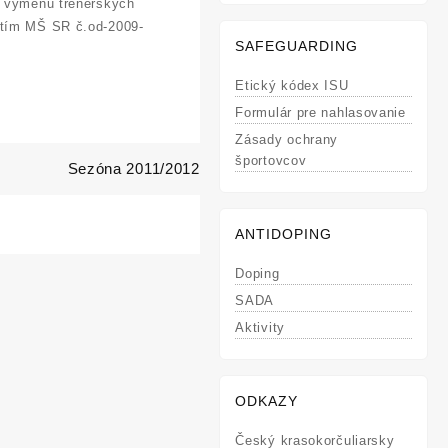
na výmenu trénerských
nutím MŠ SR č.od-2009-
SAFEGUARDING
Etický kódex ISU
Formulár pre nahlasovanie
Zásady ochrany
športovcov
Sezóna 2011/2012
ANTIDOPING
Doping
SADA
Aktivity
ODKAZY
Český krasokorčuliarsky