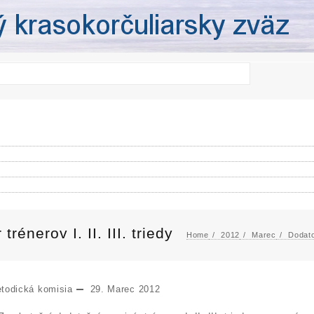
énerov I. II. III. triedy
Home
2012
Marec
Dodato
todická komisia
29. Marec 2012