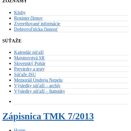
ZOZNAMY
Kluby
Register členov
Zverejňované informácie
Dobrovoľnícka činnosť
SÚŤAŽE
Kalendár súťaží
Majstrovstvá SR
Slovenský Pohár
Previerky a testy
Súťaže ISU
Memoriál Ondreja Nepelu
Výsledky súťaží – archív
Výsledky súťaží – štatistiky
Zápisnica TMK 7/2013
Home