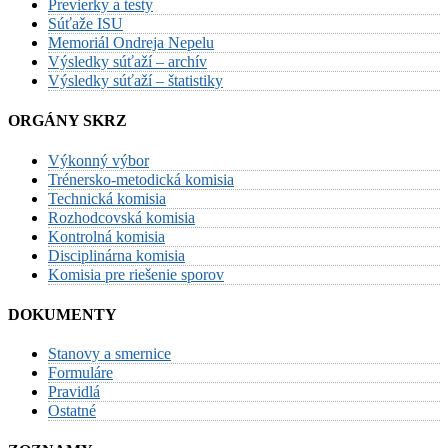
Previerky a testy
Súťaže ISU
Memoriál Ondreja Nepelu
Výsledky súťaží – archív
Výsledky súťaží – štatistiky
ORGÁNY SKRZ
Výkonný výbor
Trénersko-metodická komisia
Technická komisia
Rozhodcovská komisia
Kontrolná komisia
Disciplinárna komisia
Komisia pre riešenie sporov
DOKUMENTY
Stanovy a smernice
Formuláre
Pravidlá
Ostatné