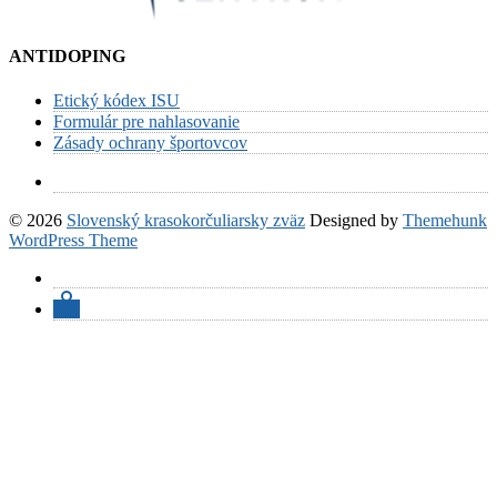
ANTIDOPING
Etický kódex ISU
Formulár pre nahlasovanie
Zásady ochrany športovcov
© 2026
Slovenský krasokorčuliarsky zväz
Designed by
Themehunk
WordPress Theme