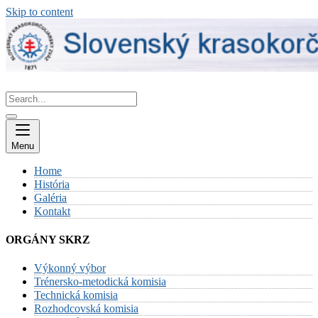
Skip to content
Menu
Home
História
Galéria
Kontakt
ORGÁNY SKRZ
Výkonný výbor
Trénersko-metodická komisia
Technická komisia
Rozhodcovská komisia