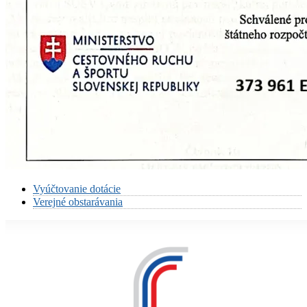
Vyúčtovanie dotácie
Verejné obstarávania