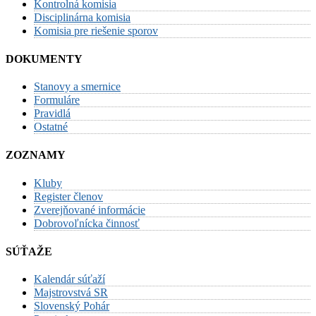
Kontrolná komisia
Disciplinárna komisia
Komisia pre riešenie sporov
DOKUMENTY
Stanovy a smernice
Formuláre
Pravidlá
Ostatné
ZOZNAMY
Kluby
Register členov
Zverejňované informácie
Dobrovoľnícka činnosť
SÚŤAŽE
Kalendár súťaží
Majstrovstvá SR
Slovenský Pohár