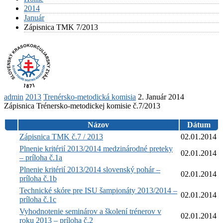
2014
Január
Zápisnica TMK 7/2013
admin
2013
Trenérsko-metodická komisia
2. Január 2014
Zápisnica Trénersko-metodickej komisie č.7/2013
Názov
Dátum
Zápisnica TMK č.7 / 2013
02.01.2014
Plnenie kritérií 2013/2014 medzinárodné preteky
02.01.2014
– príloha č.1a
Plnenie kritérií 2013/2014 slovenský pohár –
02.01.2014
príloha č.1b
Technické skóre pre ISU šampionáty 2013/2014 –
02.01.2014
príloha č.1c
Vyhodnotenie seminárov a školení trénerov v
02.01.2014
roku 2013 – príloha č.2