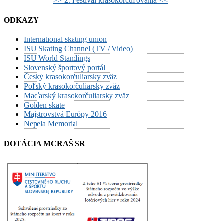
>> 2. Festival krasokorčuľovania <<
ODKAZY
International skating union
ISU Skating Channel (TV / Video)
ISU World Standings
Slovenský športový portál
Český krasokorčuliarsky zväz
Poľský krasokorčuliarsky zväz
Maďarský krasokorčuliarsky zväz
Golden skate
Majstrovstvá Európy 2016
Nepela Memorial
DOTÁCIA MCRAŠ SR