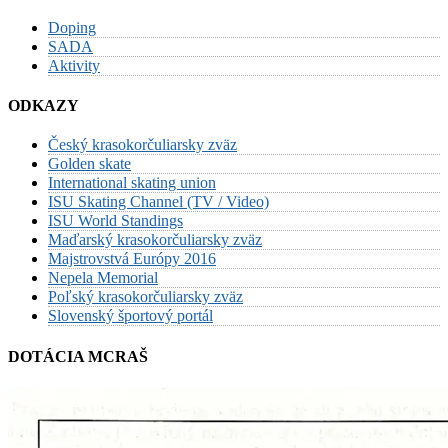
Doping
SADA
Aktivity
ODKAZY
Český krasokorčuliarsky zväz
Golden skate
International skating union
ISU Skating Channel (TV / Video)
ISU World Standings
Maďarský krasokorčuliarsky zväz
Majstrovstvá Európy 2016
Nepela Memorial
Poľský krasokorčuliarsky zväz
Slovenský športový portál
DOTÁCIA MCRAŠ