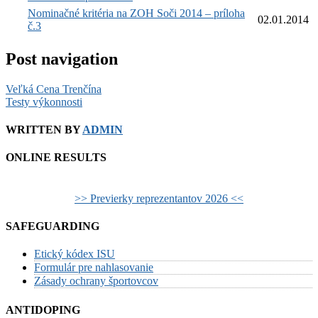
Nominačné kritéria na ZOH Soči 2014 – príloha
02.01.2014
č.3
Post navigation
Veľká Cena Trenčína
Testy výkonnosti
WRITTEN BY
ADMIN
ONLINE RESULTS
>> Previerky reprezentantov 2026 <<
SAFEGUARDING
Etický kódex ISU
Formulár pre nahlasovanie
Zásady ochrany športovcov
ANTIDOPING