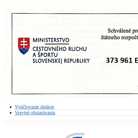
Vyúčtovanie dotácie
Verejné obstarávania