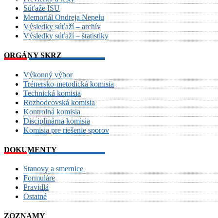
Súťaže ISU
Memoriál Ondreja Nepelu
Výsledky súťaží – archív
Výsledky súťaží – štatistiky
ORGÁNY SKRZ
Výkonný výbor
Trénersko-metodická komisia
Technická komisia
Rozhodcovská komisia
Kontrolná komisia
Disciplinárna komisia
Komisia pre riešenie sporov
DOKUMENTY
Stanovy a smernice
Formuláre
Pravidlá
Ostatné
ZOZNAMY