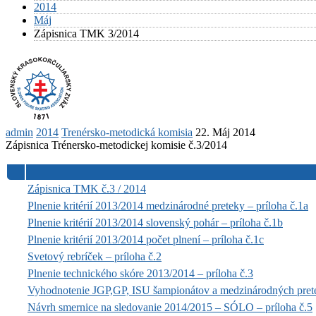
2014
Máj
Zápisnica TMK 3/2014
admin
2014
Trenérsko-metodická komisia
22. Máj 2014
Zápisnica Trénersko-metodickej komisie č.3/2014
Zápisnica TMK č.3 / 2014
Plnenie kritérií 2013/2014 medzinárodné preteky – príloha č.1a
Plnenie kritérií 2013/2014 slovenský pohár – príloha č.1b
Plnenie kritérií 2013/2014 počet plnení – príloha č.1c
Svetový rebríček – príloha č.2
Plnenie technického skóre 2013/2014 – príloha č.3
Vyhodnotenie JGP,GP, ISU šampionátov a medzinárodných prete
Návrh smernice na sledovanie 2014/2015 – SÓLO – príloha č.5