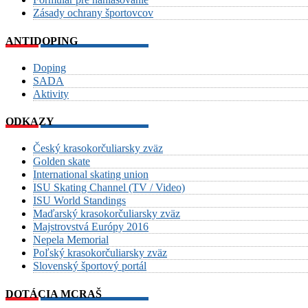
Zásady ochrany športovcov
ANTIDOPING
Doping
SADA
Aktivity
ODKAZY
Český krasokorčuliarsky zväz
Golden skate
International skating union
ISU Skating Channel (TV / Video)
ISU World Standings
Maďarský krasokorčuliarsky zväz
Majstrovstvá Európy 2016
Nepela Memorial
Poľský krasokorčuliarsky zväz
Slovenský športový portál
DOTÁCIA MCRAŠ