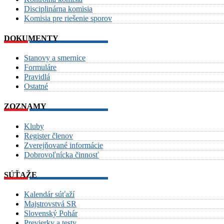
Disciplinárna komisia
Komisia pre riešenie sporov
DOKUMENTY
Stanovy a smernice
Formuláre
Pravidlá
Ostatné
ZOZNAMY
Kluby
Register členov
Zverejňované informácie
Dobrovoľnícka činnosť
SÚŤAŽE
Kalendár súťaží
Majstrovstvá SR
Slovenský Pohár
Previerky a testy