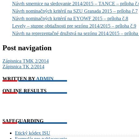
Návrh smernice na sledovanie 2014/2015 – TANCE – príloha č.
Návrh nominačných kritérií na SZU Granada 2015 – príloha č.7
Návrh nominačných kritérií na EYOWF 2015 – príloha č.8
Levely – stupne obtiažnosti pre sezónu 2014/2015 – príloha č.9
Návrh na reprezentačné družstvá na sezónu 2014/2015 – príloha
Post navigation
Zápisnica TMK 2/2014
Zápisnica TK 2/2014
WRITTEN BY
ADMIN
ONLINE RESULTS
SAFEGUARDING
Etický kódex ISU
Formulár pre nahlasovanie