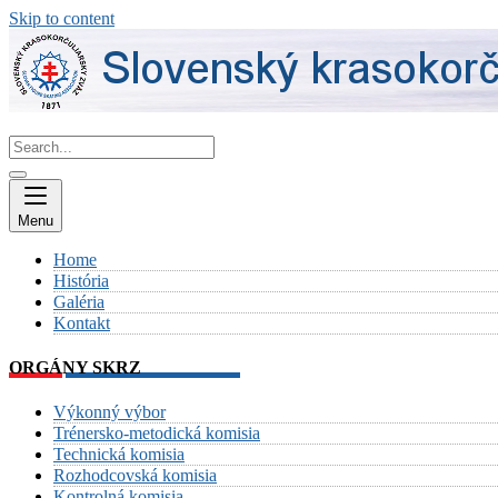
Skip to content
Menu
Home
História
Galéria
Kontakt
ORGÁNY SKRZ
Výkonný výbor
Trénersko-metodická komisia
Technická komisia
Rozhodcovská komisia
Kontrolná komisia