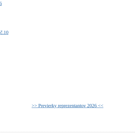
6
 č.10
>> Previerky reprezentantov 2026 <<