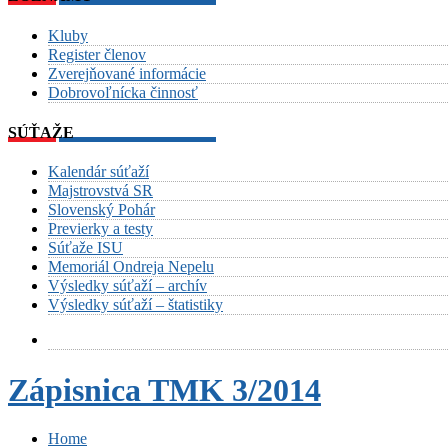
Kluby
Register členov
Zverejňované informácie
Dobrovoľnícka činnosť
SÚŤAŽE
Kalendár súťaží
Majstrovstvá SR
Slovenský Pohár
Previerky a testy
Súťaže ISU
Memoriál Ondreja Nepelu
Výsledky súťaží – archív
Výsledky súťaží – štatistiky
Zápisnica TMK 3/2014
Home