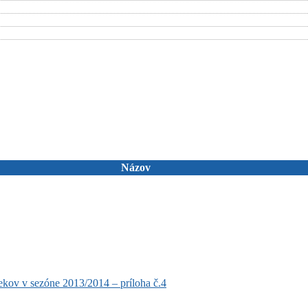
Názov
kov v sezóne 2013/2014 – príloha č.4