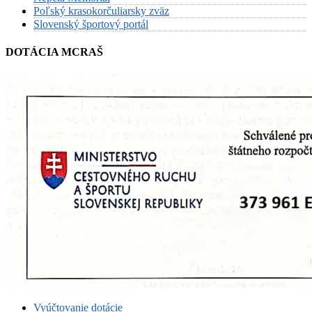
Poľský krasokorčuliarsky zväz
Slovenský športový portál
DOTÁCIA MCRAŠ
Vyúčtovanie dotácie