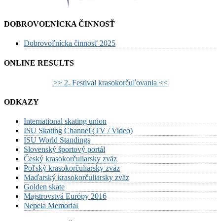
DOBROVOĽNÍCKA ČINNOSŤ
Dobrovoľnícka činnosť 2025
ONLINE RESULTS
>> 2. Festival krasokorčuľovania <<
ODKAZY
International skating union
ISU Skating Channel (TV / Video)
ISU World Standings
Slovenský športový portál
Český krasokorčuliarsky zväz
Poľský krasokorčuliarsky zväz
Maďarský krasokorčuliarsky zväz
Golden skate
Majstrovstvá Európy 2016
Nepela Memorial