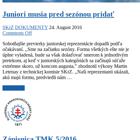
Juniori musia pred sezónou pridať
SKrZ
DOKUMENTY
24. August 2016
on
Comments Off
Juniori
Sobotňajšie previerky juniorskej reprezentácie dopadli podľa
musia
očakávaní. ,,Sme na začiatku sezóny. Forma všetkých ešte nie je
pred
úplne vyladená, bude sa však dolaďovať smerom k jednotlivým
sezónou
pretekom, aj keď v juniorských kategóriách sa začínajú súťaže
pridať
extrémne skoro, už koncom augusta,” zhodnotil výkony Martin
Letenay z technickej komisie SKrZ. ,,Naši reprezentanti ukázali,
akú majú formu, predviedli nám …
Juniori
Read More
musia
pred
sezónou
pridať
Zápisnica TMK 5/2016