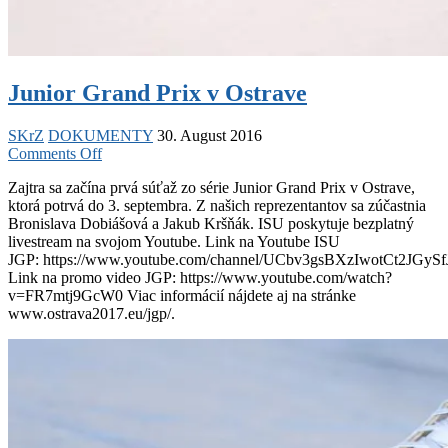
Junior Grand Prix v Ostrave
SKrZ
DOKUMENTY
30. August 2016
on
Comments Off
Junior
Zajtra sa začína prvá súťaž zo série Junior Grand Prix v Ostrave,
Grand
ktorá potrvá do 3. septembra. Z našich reprezentantov sa zúčastnia
Prix
Bronislava Dobiášová a Jakub Kršňák. ISU poskytuje bezplatný
v
livestream na svojom Youtube. Link na Youtube ISU
Ostrave
JGP: https://www.youtube.com/channel/UCbv3gsBXzIwotCt2JGyS
Link na promo video JGP: https://www.youtube.com/watch?
v=FR7mtj9GcW0 Viac informácií nájdete aj na stránke
www.ostrava2017.eu/jgp/.