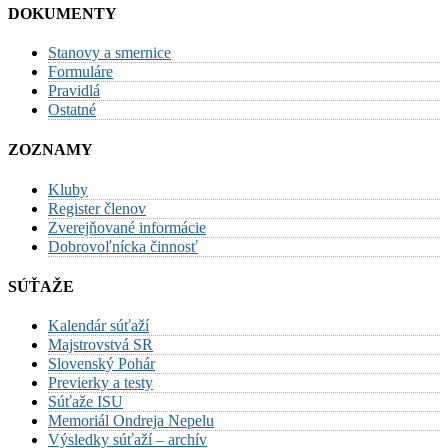
DOKUMENTY
Stanovy a smernice
Formuláre
Pravidlá
Ostatné
ZOZNAMY
Kluby
Register členov
Zverejňované informácie
Dobrovoľnícka činnosť
SÚŤAŽE
Kalendár súťaží
Majstrovstvá SR
Slovenský Pohár
Previerky a testy
Súťaže ISU
Memoriál Ondreja Nepelu
Výsledky súťaží – archív