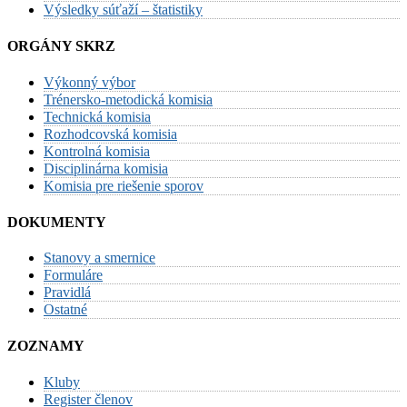
Výsledky súťaží – štatistiky
ORGÁNY SKRZ
Výkonný výbor
Trénersko-metodická komisia
Technická komisia
Rozhodcovská komisia
Kontrolná komisia
Disciplinárna komisia
Komisia pre riešenie sporov
DOKUMENTY
Stanovy a smernice
Formuláre
Pravidlá
Ostatné
ZOZNAMY
Kluby
Register členov