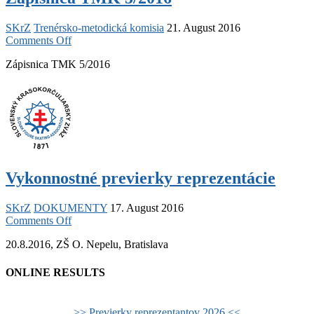
SKrZ
Trenérsko-metodická komisia
21. August 2016
on
Comments Off
Zápisnica
Zápisnica TMK 5/2016
TMK
5/2016
Vykonnostné previerky reprezentácie
SKrZ
DOKUMENTY
17. August 2016
on
Comments Off
Vykonnostné
20.8.2016, ZŠ O. Nepelu, Bratislava
previerky
reprezentácie
ONLINE RESULTS
>> Previerky reprezentantov 2026 <<