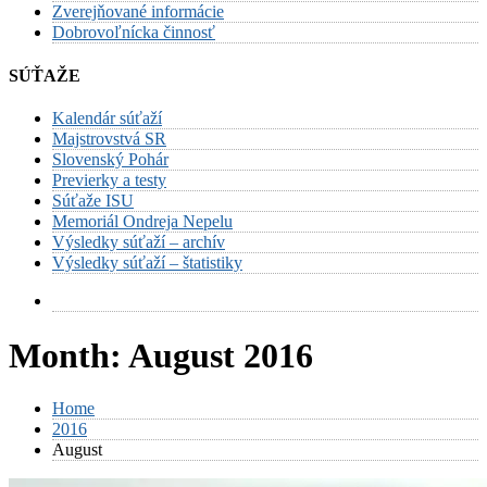
Zverejňované informácie
Dobrovoľnícka činnosť
SÚŤAŽE
Kalendár súťaží
Majstrovstvá SR
Slovenský Pohár
Previerky a testy
Súťaže ISU
Memoriál Ondreja Nepelu
Výsledky súťaží – archív
Výsledky súťaží – štatistiky
Month:
August 2016
Home
2016
August