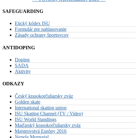
SAFEGUARDING
Etický kódex ISU
Formulár pre nahlasovanie
Zásady ochrany športovcov
ANTIDOPING
Doping
SADA
Aktivity
ODKAZY
Český krasokorčuliarsky zväz
Golden skate
International skating union
ISU Skating Channel (TV / Video)
ISU World Standings
Maďarský krasokorčuliarsky zväz
Majstrovstvá Európy 2016
Nepela Memorial