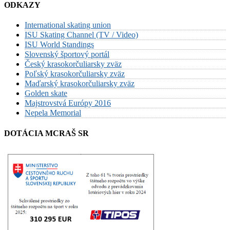
ODKAZY
International skating union
ISU Skating Channel (TV / Video)
ISU World Standings
Slovenský športový portál
Český krasokorčuliarsky zväz
Poľský krasokorčuliarsky zväz
Maďarský krasokorčuliarsky zväz
Golden skate
Majstrovstvá Európy 2016
Nepela Memorial
DOTÁCIA MCRAŠ SR