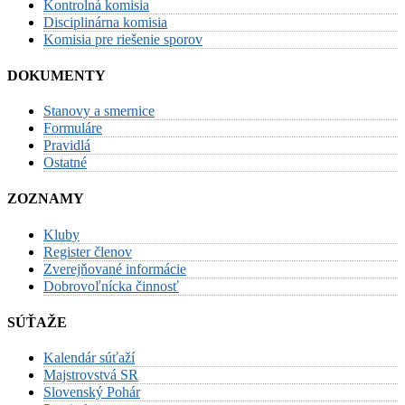
Kontrolná komisia
Disciplinárna komisia
Komisia pre riešenie sporov
DOKUMENTY
Stanovy a smernice
Formuláre
Pravidlá
Ostatné
ZOZNAMY
Kluby
Register členov
Zverejňované informácie
Dobrovoľnícka činnosť
SÚŤAŽE
Kalendár súťaží
Majstrovstvá SR
Slovenský Pohár