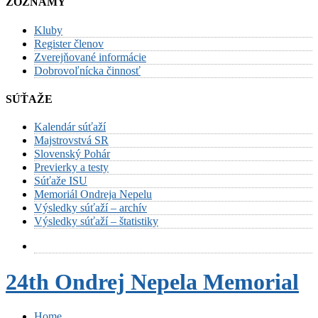
ZOZNAMY
Kluby
Register členov
Zverejňované informácie
Dobrovoľnícka činnosť
SÚŤAŽE
Kalendár súťaží
Majstrovstvá SR
Slovenský Pohár
Previerky a testy
Súťaže ISU
Memoriál Ondreja Nepelu
Výsledky súťaží – archív
Výsledky súťaží – štatistiky
24th Ondrej Nepela Memorial
Home