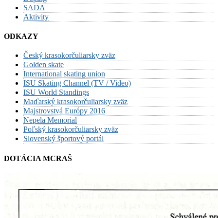
SADA
Aktivity
ODKAZY
Český krasokorčuliarsky zväz
Golden skate
International skating union
ISU Skating Channel (TV / Video)
ISU World Standings
Maďarský krasokorčuliarsky zväz
Majstrovstvá Európy 2016
Nepela Memorial
Poľský krasokorčuliarsky zväz
Slovenský športový portál
DOTÁCIA MCRAŠ