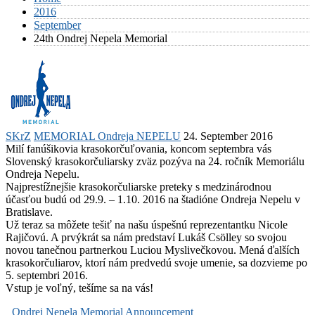
2016
September
24th Ondrej Nepela Memorial
SKrZ
MEMORIAL Ondreja NEPELU
24. September 2016
Milí fanúšikovia krasokorčuľovania, koncom septembra vás
Slovenský krasokorčuliarsky zväz pozýva na 24. ročník Memoriálu
Ondreja Nepelu.
Najprestížnejšie krasokorčuliarske preteky s medzinárodnou
účasťou budú od 29.9. – 1.10. 2016 na štadióne Ondreja Nepelu v
Bratislave.
Už teraz sa môžete tešiť na našu úspešnú reprezentantku Nicole
Rajičovú. A prvýkrát sa nám predstaví Lukáš Csölley so svojou
novou tanečnou partnerkou Luciou Myslivečkovou. Mená ďalších
krasokorčuliarov, ktorí nám predvedú svoje umenie, sa dozvieme po
5. septembri 2016.
Vstup je voľný, tešíme sa na vás!
Ondrej Nepela Memorial Announcement