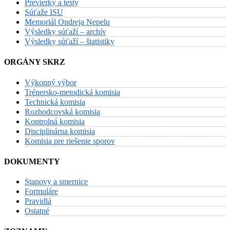
Previerky a testy
Súťaže ISU
Memoriál Ondreja Nepelu
Výsledky súťaží – archív
Výsledky súťaží – štatistiky
ORGÁNY SKRZ
Výkonný výbor
Trénersko-metodická komisia
Technická komisia
Rozhodcovská komisia
Kontrolná komisia
Disciplinárna komisia
Komisia pre riešenie sporov
DOKUMENTY
Stanovy a smernice
Formuláre
Pravidlá
Ostatné