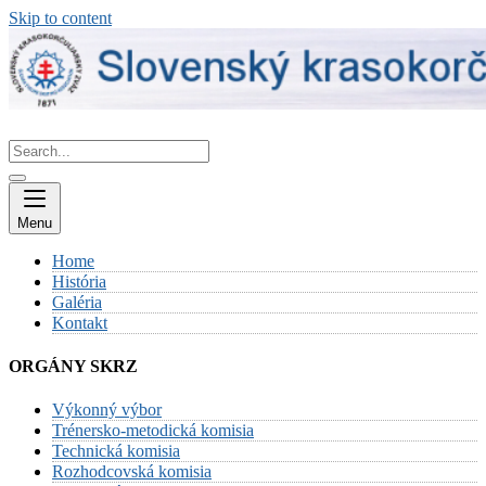
Skip to content
Menu
Home
História
Galéria
Kontakt
ORGÁNY SKRZ
Výkonný výbor
Trénersko-metodická komisia
Technická komisia
Rozhodcovská komisia