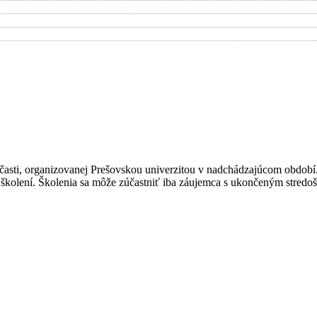
asti, organizovanej Prešovskou univerzitou v nadchádzajúcom období. Z
 o školení. Školenia sa môže zúčastniť iba záujemca s ukončeným stre