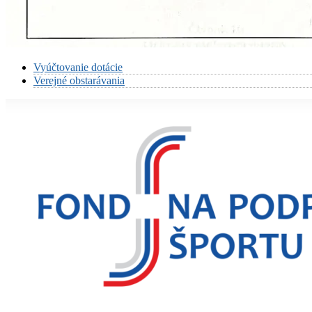
Vyúčtovanie dotácie
Verejné obstarávania