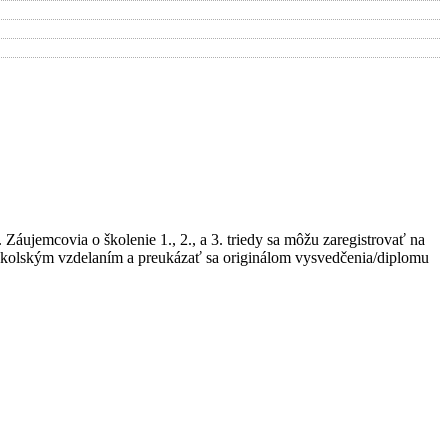
áujemcovia o školenie 1., 2., a 3. triedy sa môžu zaregistrovať na
doškolským vzdelaním a preukázať sa originálom vysvedčenia/diplomu