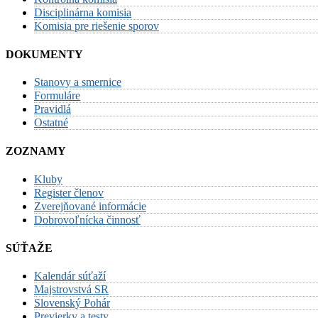
Disciplinárna komisia
Komisia pre riešenie sporov
DOKUMENTY
Stanovy a smernice
Formuláre
Pravidlá
Ostatné
ZOZNAMY
Kluby
Register členov
Zverejňované informácie
Dobrovoľnícka činnosť
SÚŤAŽE
Kalendár súťaží
Majstrovstvá SR
Slovenský Pohár
Previerky a testy