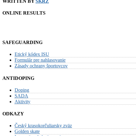
WRITTEN BY
SKRZ
ONLINE RESULTS
SAFEGUARDING
Etický kódex ISU
Formulár pre nahlasovanie
Zásady ochrany športovcov
ANTIDOPING
Doping
SADA
Aktivity
ODKAZY
Český krasokorčuliarsky zväz
Golden skate