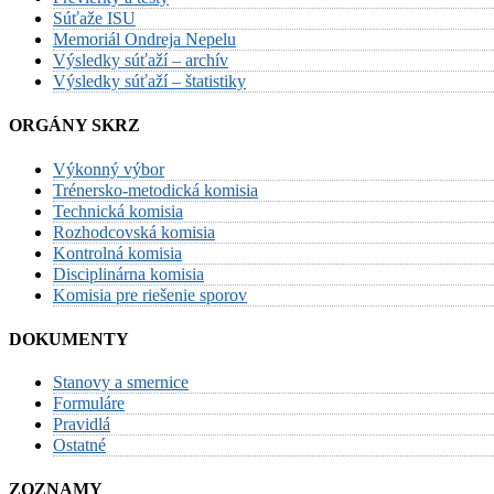
Súťaže ISU
Memoriál Ondreja Nepelu
Výsledky súťaží – archív
Výsledky súťaží – štatistiky
ORGÁNY SKRZ
Výkonný výbor
Trénersko-metodická komisia
Technická komisia
Rozhodcovská komisia
Kontrolná komisia
Disciplinárna komisia
Komisia pre riešenie sporov
DOKUMENTY
Stanovy a smernice
Formuláre
Pravidlá
Ostatné
ZOZNAMY