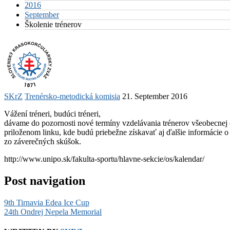
2016
September
Školenie trénerov
SKrZ
Trenérsko-metodická komisia
21. September 2016
Vážení tréneri, budúci tréneri,
dávame do pozornosti nové termíny vzdelávania trénerov všeobecnej č
priloženom linku, kde budú priebežne získavať aj ďalšie informácie
zo záverečných skúšok.
http://www.unipo.sk/fakulta-sportu/hlavne-sekcie/os/kalendar/
Post navigation
9th Tirnavia Edea Ice Cup
24th Ondrej Nepela Memorial