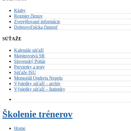
Kluby
Register členov
Zverejňované informácie
Dobrovoľnícka činnosť
SÚŤAŽE
Kalendár súťaží
Majstrovstvá SR
Slovenský Pohár
Previerky a testy
Súťaže ISU
Memoriál Ondreja Nepelu
Výsledky súťaží – archív
Výsledky súťaží – štatistiky
Školenie trénerov
Home