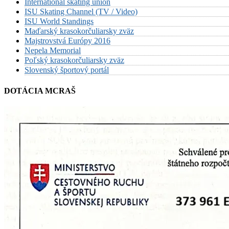
International skating union
ISU Skating Channel (TV / Video)
ISU World Standings
Maďarský krasokorčuliarsky zväz
Majstrovstvá Európy 2016
Nepela Memorial
Poľský krasokorčuliarsky zväz
Slovenský športový portál
DOTÁCIA MCRAŠ