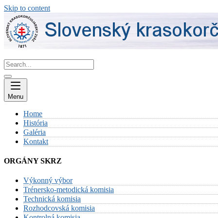
Skip to content
Menu
Home
História
Galéria
Kontakt
ORGÁNY SKRZ
Výkonný výbor
Trénersko-metodická komisia
Technická komisia
Rozhodcovská komisia
Kontrolná komisia