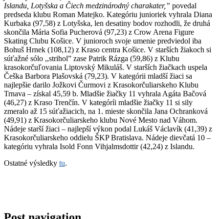
Islandu, Lotyšska a Čiech medzinárodný charakater,”
povedal
predseda klubu Roman Matejko. Kategóriu junioriek vyhrala Diana
Kurbaka (97,58) z Lotyšska, len desatiny bodov rozhodli, že druhá
skončila Mária Sofia Pucherová (97,23) z Crow Arena Figure
Skating Clubu Košice. V junioroch svoje umenie predviedol iba
Bohuš Hrnek (108,12) z Kraso centra Košice. V starších žiakoch si
súťažné sólo ,,strihol” zase Patrik Rázga (59,86) z Klubu
krasokorčuľovania Liptovský Mikuláš. V starších žiačkach uspela
Češka Barbora Plašovská (79,23). V kategórii mladší žiaci sa
najlepšie darilo Jožkovi Čurmovi z Krasokorčuliarskeho Klubu
Trnava – získal 45,59 b. Mladšie žiačky 11 vyhrala Agáta Bačová
(46,27) z Kraso Trenčín. V kategóríi mladšie žiačky 11 si sily
zmeralo až 15 súťažiacich, na 1. mieste skončila Jana Ochranková
(49,91) z Krasokorčuliarskeho klubu Nové Mesto nad Váhom.
Nádeje starší žiaci – najlepší výkon podal Lukáš Václavík (41,39) z
Krasokorčuliarskeho oddielu ŠKP Bratislava. Nádeje dievčatá 10 –
kategóriu vyhrala Isold Fonn Vihjalmsdottir (42,24) z Islandu.
Ostatné výsledky
tu
.
Post navigation