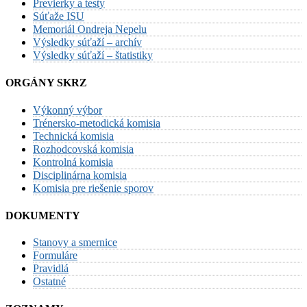
Previerky a testy
Súťaže ISU
Memoriál Ondreja Nepelu
Výsledky súťaží – archív
Výsledky súťaží – štatistiky
ORGÁNY SKRZ
Výkonný výbor
Trénersko-metodická komisia
Technická komisia
Rozhodcovská komisia
Kontrolná komisia
Disciplinárna komisia
Komisia pre riešenie sporov
DOKUMENTY
Stanovy a smernice
Formuláre
Pravidlá
Ostatné