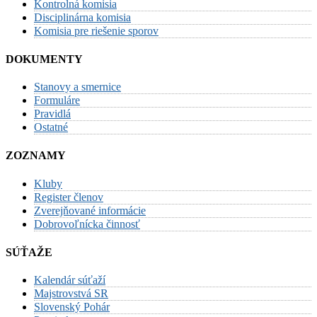
Kontrolná komisia
Disciplinárna komisia
Komisia pre riešenie sporov
DOKUMENTY
Stanovy a smernice
Formuláre
Pravidlá
Ostatné
ZOZNAMY
Kluby
Register členov
Zverejňované informácie
Dobrovoľnícka činnosť
SÚŤAŽE
Kalendár súťaží
Majstrovstvá SR
Slovenský Pohár