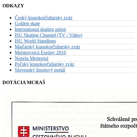
ODKAZY
Český krasokorčuliarsky zväz
Golden skate
International skating union
ISU Skating Channel (TV / Video)
ISU World Standings
Maďarský krasokorčuliarsky zväz
Majstrovstvá Európy 2016
Nepela Memorial
Poľský krasokorčuliarsky zväz
Slovenský športový portál
DOTÁCIA MCRAŠ