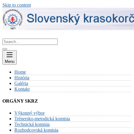
Skip to content
Menu
Home
História
Galéria
Kontakt
ORGÁNY SKRZ
Výkonný výbor
Trénersko-metodická komisia
Technická komisia
Rozhodcovská komisia