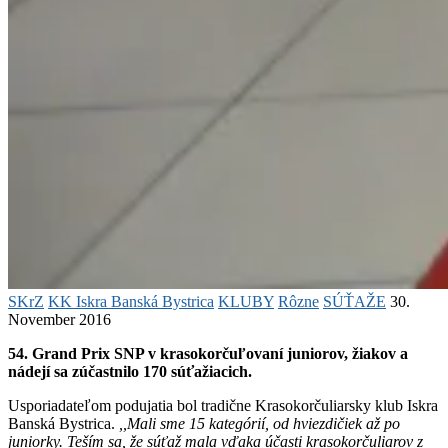
SKrZ
KK Iskra Banská Bystrica
KLUBY
Rôzne
SÚŤAŽE
30.
November 2016
54. Grand Prix SNP v krasokorčuľovaní juniorov, žiakov a
nádejí sa zúčastnilo 170 súťažiacich.
Usporiadateľom podujatia bol tradične Krasokorčuliarsky klub Iskra
Banská Bystrica.
,,Mali sme 15 kategórií, od hviezdičiek až po
juniorky. Teším sa, že súťaž mala vďaka účasti krasokorčuliarov z