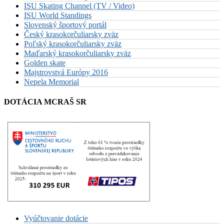
ISU Skating Channel (TV / Video)
ISU World Standings
Slovenský športový portál
Český krasokorčuliarsky zväz
Poľský krasokorčuliarsky zväz
Maďarský krasokorčuliarsky zväz
Golden skate
Majstrovstvá Európy 2016
Nepela Memorial
DOTÁCIA MCRAŠ SR
Vyúčtovanie dotácie