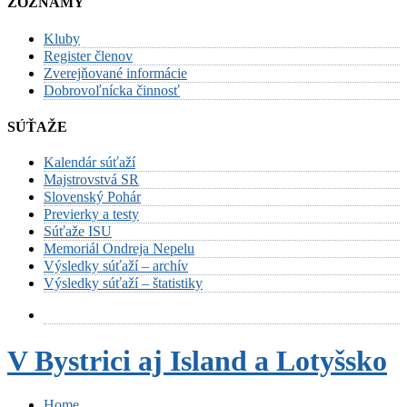
ZOZNAMY
Kluby
Register členov
Zverejňované informácie
Dobrovoľnícka činnosť
SÚŤAŽE
Kalendár súťaží
Majstrovstvá SR
Slovenský Pohár
Previerky a testy
Súťaže ISU
Memoriál Ondreja Nepelu
Výsledky súťaží – archív
Výsledky súťaží – štatistiky
V Bystrici aj Island a Lotyšsko
Home