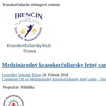
Krasokorčuliarske tréningové centrum
Medzinárodný krasokorčuliarsky letný ca
Generálny Sekretár
Rôzne
28. Február 2018
Comments Off
on Medzinárodný krasokorčuliarsky letný camp – Tre
Propozície Prihláška