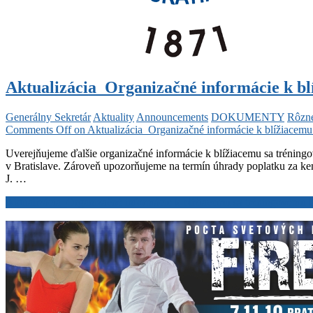
Aktualizácia_Organizačné informácie k b
Generálny Sekretár
Aktuality
Announcements
DOKUMENTY
Rôzn
Comments Off
on Aktualizácia_Organizačné informácie k blížiacem
Uverejňujeme ďalšie organizačné informácie k blížiacemu sa tréni
v Bratislave. Zároveň upozorňujeme na termín úhrady poplatku za ke
J. …
Aktualizácia_Organizačné informácie k blížiacemu sa tréningovém