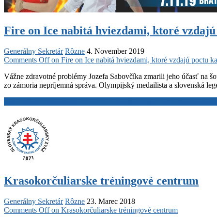
Fire on Ice nabitá hviezdami, ktoré vzdajú
Generálny Sekretár
Rôzne
4. November 2019
Comments Off
on Fire on Ice nabitá hviezdami, ktoré vzdajú poctu ka
Vážne zdravotné problémy Jozefa Sabovčíka zmarili jeho účasť n
zo zámoria nepríjemná správa. Olympijský medailista a slovenská lege
Fire on Ice nabitá hviezdami, ktoré vzdajú poctu kariére česko-sloven
Krasokorčuliarske tréningové centrum
Generálny Sekretár
Rôzne
23. Marec 2018
Comments Off
on Krasokorčuliarske tréningové centrum