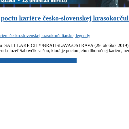
 poctu kariére česko-slovenskej krasokorčul
riére česko-slovenskej krasokorčuliarskej legendy
a šou SALT LAKE CITY/BRATISLAVA/OSTRAVA (29. októbra 2019) – Dev
nda Jozef Sabovčík sa šou, ktorá je poctou jeho dlhoročnej kariére, n
skej krasokorčuliarskej legendy
Read More