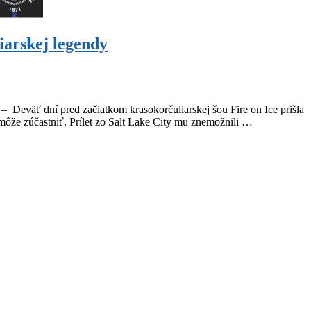
iarskej legendy
äť dní pred začiatkom krasokorčuliarskej šou Fire on Ice prišla
emôže zúčastniť. Prílet zo Salt Lake City mu znemožnili …