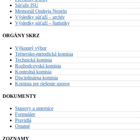
Súťaže ISU
Memoriál Ondreja Nepelu
Výsledky súťaží – archív
Výsledky súťaží – štatistiky
ORGÁNY SKRZ
Výkonný výbor
Trénersko-metodická komisia
Technická komisia
Rozhodcovská komisia
Kontrolná komisia
Disciplinárna komisia
Komisia pre riešenie sporov
DOKUMENTY
Stanovy a smernice
Formuláre
Pravidlá
Ostatné
ZOZNAMY