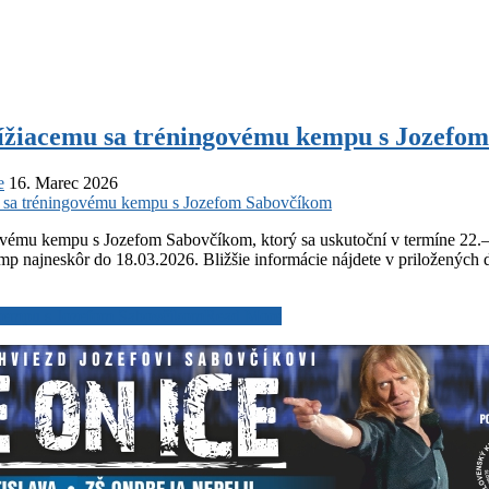
lížiacemu sa tréningovému kempu s Jozefo
e
16. Marec 2026
u sa tréningovému kempu s Jozefom Sabovčíkom
ngovému kempu s Jozefom Sabovčíkom, ktorý sa uskutoční v termíne 2
mp najneskôr do 18.03.2026. Bližšie informácie nájdete v priloženýc
u kempu s Jozefom Sabovčíkom
Read More