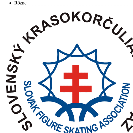
Rôzne