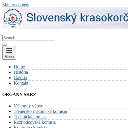
Skip to content
Menu
Home
História
Galéria
Kontakt
ORGÁNY SKRZ
Výkonný výbor
Trénersko-metodická komisia
Technická komisia
Rozhodcovská komisia
Kontrolná komisia