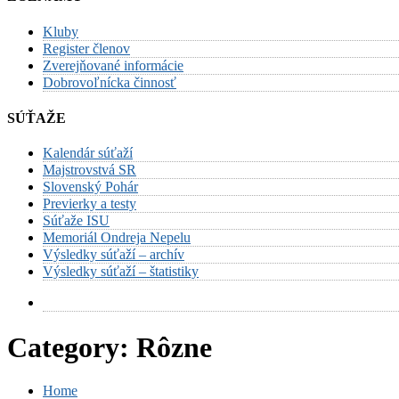
Kluby
Register členov
Zverejňované informácie
Dobrovoľnícka činnosť
SÚŤAŽE
Kalendár súťaží
Majstrovstvá SR
Slovenský Pohár
Previerky a testy
Súťaže ISU
Memoriál Ondreja Nepelu
Výsledky súťaží – archív
Výsledky súťaží – štatistiky
Category:
Rôzne
Home