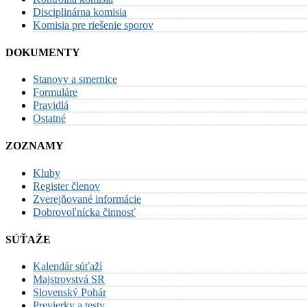
Disciplinárna komisia
Komisia pre riešenie sporov
DOKUMENTY
Stanovy a smernice
Formuláre
Pravidlá
Ostatné
ZOZNAMY
Kluby
Register členov
Zverejňované informácie
Dobrovoľnícka činnosť
SÚŤAŽE
Kalendár súťaží
Majstrovstvá SR
Slovenský Pohár
Previerky a testy