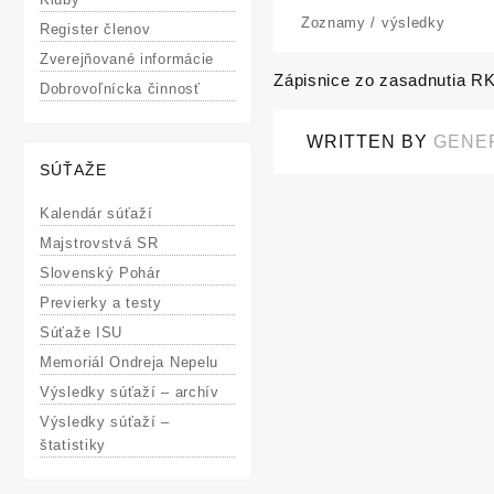
Zoznamy / výsledky
Register členov
Zverejňované informácie
Zápisnice zo zasadnutia RK
Post
Dobrovoľnícka činnosť
navigation
WRITTEN BY
GENE
SÚŤAŽE
Kalendár súťaží
Majstrovstvá SR
Slovenský Pohár
Previerky a testy
Súťaže ISU
Memoriál Ondreja Nepelu
Výsledky súťaží – archív
Výsledky súťaží –
štatistiky