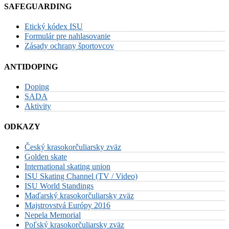
SAFEGUARDING
Etický kódex ISU
Formulár pre nahlasovanie
Zásady ochrany športovcov
ANTIDOPING
Doping
SADA
Aktivity
ODKAZY
Český krasokorčuliarsky zväz
Golden skate
International skating union
ISU Skating Channel (TV / Video)
ISU World Standings
Maďarský krasokorčuliarsky zväz
Majstrovstvá Európy 2016
Nepela Memorial
Poľský krasokorčuliarsky zväz