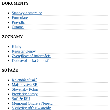
DOKUMENTY
Stanovy a smernice
Formuláre
Pravidlá
Ostatné
ZOZNAMY
Kluby
Register členov
Zverejňované informácie
Dobrovoľnícka činnosť
SÚŤAŽE
Kalendár súťaží
Majstrovstvá SR
Slovenský Pohár
Previerky a testy
Súťaže ISU
Memoriál Ondreja Nepelu
Výsledky súťaží – archív