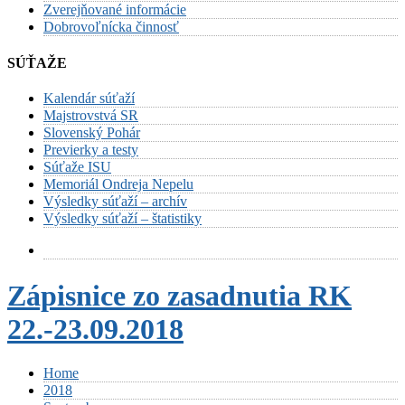
Zverejňované informácie
Dobrovoľnícka činnosť
SÚŤAŽE
Kalendár súťaží
Majstrovstvá SR
Slovenský Pohár
Previerky a testy
Súťaže ISU
Memoriál Ondreja Nepelu
Výsledky súťaží – archív
Výsledky súťaží – štatistiky
Zápisnice zo zasadnutia RK
22.-23.09.2018
Home
2018