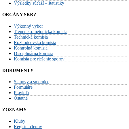
Výsledky súťaží – štatistiky
ORGÁNY SKRZ
Výkonný výbor
Trénersko-metodická komisia
Technická komisia
Rozhodcovská komisia
Kontrolná komisia
Disciplinárna komisia
Komisia pre riešenie sporov
DOKUMENTY
Stanovy a smernice
Formuláre
Pravidlá
Ostatné
ZOZNAMY
Kluby
Register členov