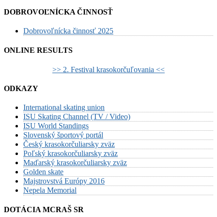
DOBROVOĽNÍCKA ČINNOSŤ
Dobrovoľnícka činnosť 2025
ONLINE RESULTS
>> 2. Festival krasokorčuľovania <<
ODKAZY
International skating union
ISU Skating Channel (TV / Video)
ISU World Standings
Slovenský športový portál
Český krasokorčuliarsky zväz
Poľský krasokorčuliarsky zväz
Maďarský krasokorčuliarsky zväz
Golden skate
Majstrovstvá Európy 2016
Nepela Memorial
DOTÁCIA MCRAŠ SR