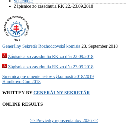
September
Zápisnice zo zasadnutia RK 22.-23.09.2018
Generálny Sekretár
Rozhodcovská komisia
23. September 2018
Zápisnica zo zasadnutia RK zo dňa 22.09.2018
Zápisnica zo zasadnutia RK zo dňa 23.09.2018
Post
Smernica pre plnenie testov výkonnosti 2018/2019
Hamikovo Cup 2018
navigation
WRITTEN BY
GENERÁLNY SEKRETÁR
ONLINE RESULTS
>> Previerky reprezentantov 2026 <<