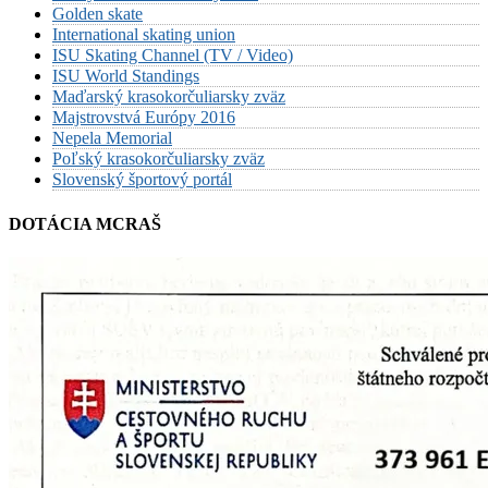
Golden skate
International skating union
ISU Skating Channel (TV / Video)
ISU World Standings
Maďarský krasokorčuliarsky zväz
Majstrovstvá Európy 2016
Nepela Memorial
Poľský krasokorčuliarsky zväz
Slovenský športový portál
DOTÁCIA MCRAŠ