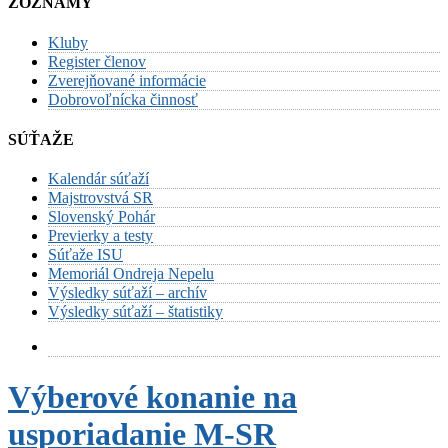
ZOZNAMY
Kluby
Register členov
Zverejňované informácie
Dobrovoľnícka činnosť
SÚŤAŽE
Kalendár súťaží
Majstrovstvá SR
Slovenský Pohár
Previerky a testy
Súťaže ISU
Memoriál Ondreja Nepelu
Výsledky súťaží – archív
Výsledky súťaží – štatistiky
Výberové konanie na
usporiadanie M-SR