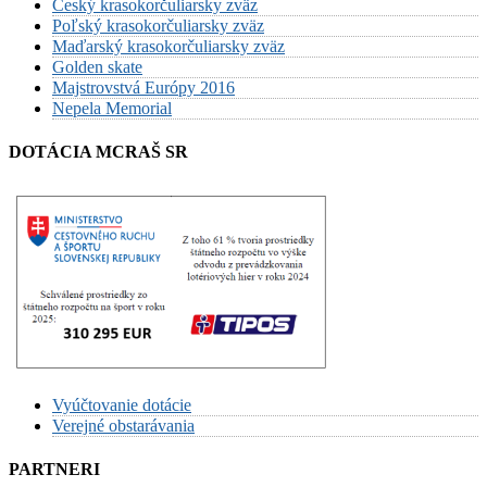
Český krasokorčuliarsky zväz
Poľský krasokorčuliarsky zväz
Maďarský krasokorčuliarsky zväz
Golden skate
Majstrovstvá Európy 2016
Nepela Memorial
DOTÁCIA MCRAŠ SR
Vyúčtovanie dotácie
Verejné obstarávania
PARTNERI