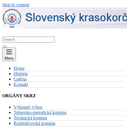
Skip to content
Menu
Home
História
Galéria
Kontakt
ORGÁNY SKRZ
Výkonný výbor
Trénersko-metodická komisia
Technická komisia
Rozhodcovská komisia