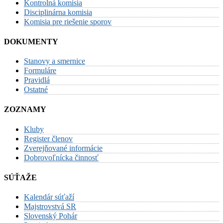
Kontrolná komisia
Disciplinárna komisia
Komisia pre riešenie sporov
DOKUMENTY
Stanovy a smernice
Formuláre
Pravidlá
Ostatné
ZOZNAMY
Kluby
Register členov
Zverejňované informácie
Dobrovoľnícka činnosť
SÚŤAŽE
Kalendár súťaží
Majstrovstvá SR
Slovenský Pohár