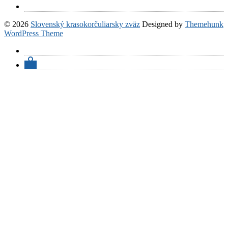
© 2026
Slovenský krasokorčuliarsky zväz
Designed by
Themehunk
WordPress Theme