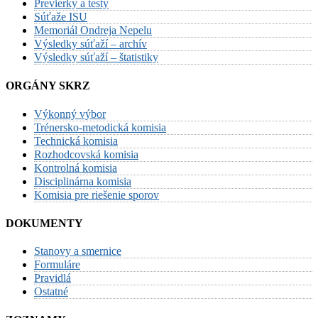
Previerky a testy
Súťaže ISU
Memoriál Ondreja Nepelu
Výsledky súťaží – archív
Výsledky súťaží – štatistiky
ORGÁNY SKRZ
Výkonný výbor
Trénersko-metodická komisia
Technická komisia
Rozhodcovská komisia
Kontrolná komisia
Disciplinárna komisia
Komisia pre riešenie sporov
DOKUMENTY
Stanovy a smernice
Formuláre
Pravidlá
Ostatné